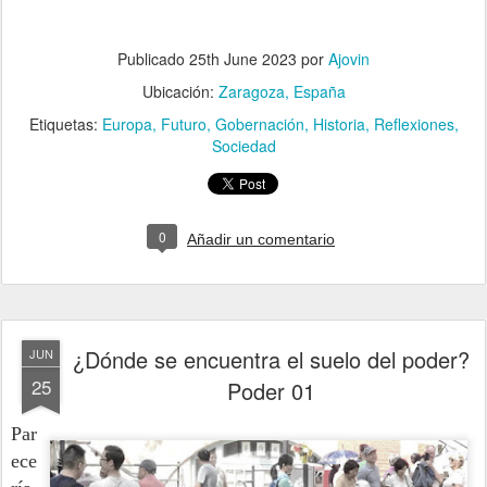
Publicado
25th June 2023
por
Ajovin
Ubicación:
Zaragoza, España
Etiquetas:
Europa
Futuro
Gobernación
Historia
Reflexiones
Sociedad
0
Añadir un comentario
¿Dónde se encuentra el suelo del poder?
JUN
25
Poder 01
Par
ece