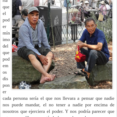
ría
que
el
pod
er
mín
imo
del
que
pod
em
os
dis
pon
er
cada persona sería el que nos llevara a pensar que nadie
nos puede mandar, el no tener a nadie por encima de
nosotros que ejerciera el poder. Y nos podría parecer que