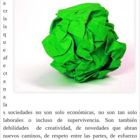
a
cr
is
is
q
u
e
af
e
ct
a
n
a
la
s sociedades no son solo económicas, no son tan solo
laborales o incluso de supervivencia. Son también
debilidades de creatividad, de novedades que abran
nuevos caminos, de respeto entre las partes, de esfuerzo