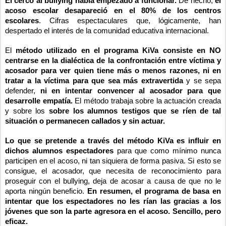
El cerco al bullying había empezado a funcionar.
De hecho,
el
acoso escolar desapareció en el 80% de los centros
escolares
. Cifras espectaculares que, lógicamente, han
despertado el interés de la comunidad educativa internacional.
El
método utilizado en el programa KiVa consiste en NO
centrarse en la dialéctica de la confrontación entre víctima y
acosador para ver quien tiene más o menos razones, ni en
tratar a la víctima para que sea más extravertida
y se sepa
defender,
ni en intentar convencer al acosador para que
desarrolle empatía.
El método trabaja sobre la actuación creada
y sobre los
sobre los alumnos testigos que se ríen de tal
situación o permanecen callados y sin actuar.
Lo que se pretende a través del método KiVa es influir en
dichos alumnos espectadores
para que como mínimo nunca
participen en el acoso, ni tan siquiera de forma pasiva. Si esto se
consigue, el acosador, que necesita de reconocimiento para
proseguir con el bullying, deja de acosar a causa de que no le
aporta ningún beneficio.
En resumen, el programa de basa en
intentar que los espectadores no les rían las gracias a los
jóvenes que son la parte agresora en el acoso. Sencillo, pero
eficaz.