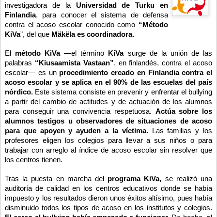
investigadora de la
Universidad de Turku en
Finlandia
, para conocer el sistema de defensa
contra el acoso escolar conocido como
“Método
KiVa
”, del que
Mäkëla es coordinadora.
El
método KiVa
—el término
KiVa
surge de la unión de las
palabras
“Kiusaamista Vastaan”
, en finlandés, contra el acoso
escolar— es un
procedimiento creado en Finlandia contra el
acoso escolar y se aplica en el 90% de las escuelas del país
nórdico.
Este sistema consiste en prevenir y enfrentar el bullying
a partir del cambio de actitudes y de actuación de los alumnos
para conseguir una convivencia respetuosa.
Actúa sobre los
alumnos testigos u observadores de situaciones de acoso
para que apoyen y ayuden a la víctima.
Las familias y los
profesores eligen los colegios para llevar a sus niños o para
trabajar con arreglo al índice de acoso escolar sin resolver que
los centros tienen.
Tras la puesta en marcha del
programa KiVa,
se realizó una
auditoría de calidad en los centros educativos donde se había
impuesto y los resultados dieron unos éxitos altísimo, pues había
disminuido todos los tipos de acoso en los institutos y colegios.