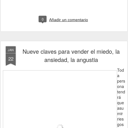
0
Añadir un comentario
Nueve claves para vender el miedo, la
JAN
22
ansiedad, la angustia
Tod
a
pers
ona
tend
rá
que
asu
mir
ries
gos