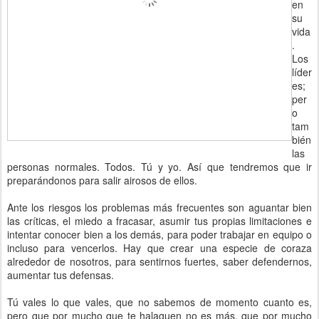
en
su
vida
.
Los
líder
es;
per
o
tam
bién
las
personas normales. Todos. Tú y yo. Así que tendremos que ir
preparándonos para salir airosos de ellos.
Ante los riesgos los problemas más frecuentes son aguantar bien
las críticas, el miedo a fracasar, asumir tus propias limitaciones e
intentar conocer bien a los demás, para poder trabajar en equipo o
incluso para vencerlos. Hay que crear una especie de coraza
alrededor de nosotros, para sentirnos fuertes, saber defendernos,
aumentar tus defensas.
Tú vales lo que vales, que no sabemos de momento cuanto es,
pero que por mucho que te halaguen no es más, que por mucho