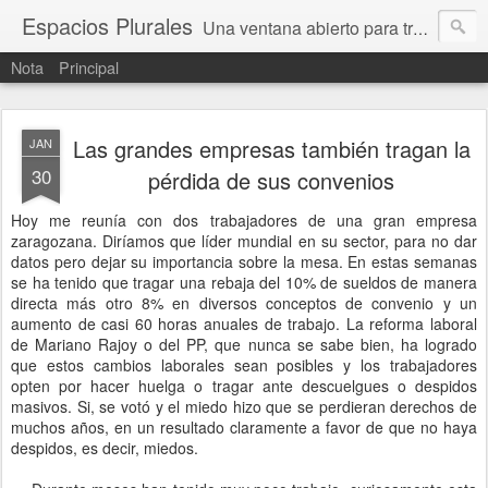
Espacios Plurales
Una ventana abierto para tratar problemas que nos afectan a todxs. Temas sociales, educación, cultura, economía, política, derechos, calidad de vida. Estamos gobernados, pero queremos una calidad mayor en la política.
Nota
Principal
Las grandes empresas también tragan la
JAN
30
pérdida de sus convenios
Hoy me reunía con dos trabajadores de una gran empresa
zaragozana. Diríamos que líder mundial en su sector, para no dar
datos pero dejar su importancia sobre la mesa. En estas semanas
se ha tenido que tragar una rebaja del 10% de sueldos de manera
directa más otro 8% en diversos conceptos de convenio y un
aumento de casi 60 horas anuales de trabajo. La reforma laboral
de Mariano Rajoy o del PP, que nunca se sabe bien, ha logrado
que estos cambios laborales sean posibles y los trabajadores
opten por hacer huelga o tragar ante descuelgues o despidos
masivos. Si, se votó y el miedo hizo que se perdieran derechos de
muchos años, en un resultado claramente a favor de que no haya
despidos, es decir, miedos.