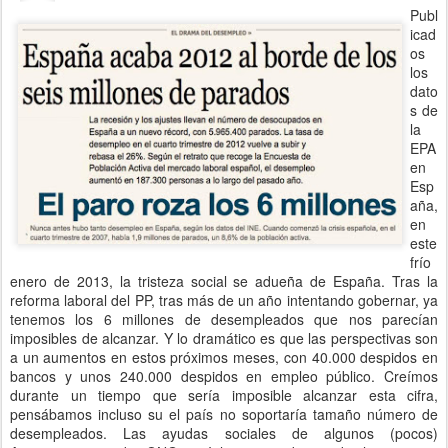
Publ
icad
os
los
dato
s de
la
EPA
en
Esp
aña,
en
este
frío
enero de 2013, la tristeza social se adueña de España. Tras la
reforma laboral del PP, tras más de un año intentando gobernar, ya
tenemos los 6 millones de desempleados que nos parecían
imposibles de alcanzar. Y lo dramático es que las perspectivas son
a un aumentos en estos próximos meses, con 40.000 despidos en
bancos y unos 240.000 despidos en empleo público. Creímos
durante un tiempo que sería imposible alcanzar esta cifra,
pensábamos incluso su el país no soportaría tamaño número de
desempleados. Las ayudas sociales de algunos (pocos)