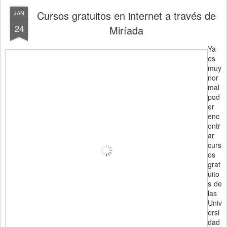
Cursos gratuitos en internet a través de
JAN
24
Miríada
Ya
es
muy
nor
mal
pod
er
enc
ontr
ar
curs
os
grat
uito
s de
las
Univ
ersi
dad