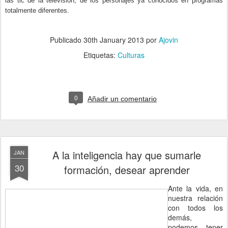
las tic de la televisión, de los personajes ya conocidos en programas
totalmente diferentes.
Publicado
30th January 2013
por
Ajovin
Etiquetas:
Culturas
0
Añadir un comentario
A la inteligencia hay que sumarle
JAN
30
formación, desear aprender
Ante la vida, en
nuestra relación
con todos los
demás,
podemos tener