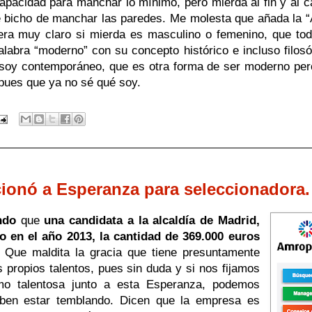
pacidad para manchar lo mínimo, pero mierda al fin y al c
e bicho de manchar las paredes. Me molesta que añada la “A
viera muy claro si mierda es masculino o femenino, que to
alabra “moderno” con su concepto histórico e incluso filosóf
soy contemporáneo, que es otra forma de ser moderno pero 
pues que ya no sé qué soy.
cionó a Esperanza para seleccionadora.
ndo
que
una candidata a la alcaldía de Madrid,
o en el año 2013, la cantidad de 369.000 euros
. Que maldita la gracia que tiene presuntamente
propios talentos, pues sin duda y si nos fijamos
mo talentosa junto a esta Esperanza, podemos
ben estar temblando. Dicen que la empresa es