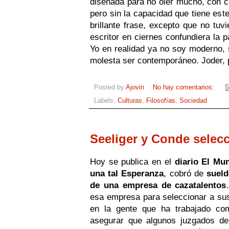
diseñada para no oler mucho, con ca
pero sin la capacidad que tiene est
brillante frase, excepto que no tu
escritor en ciernes confundiera la p
Yo en realidad ya no soy moderno, 
molesta ser contemporáneo. Joder, 
Posted by
Ajovin
No hay comentarios:
Labels:
Culturas
,
Filosofías
,
Sociedad
Seeliger y Conde selec
Hoy se publica en el
diario El Mu
una tal Esperanza
, cobró de
sueld
de una empresa de cazatalentos
esa empresa para seleccionar a sus 
en la gente que ha trabajado co
asegurar que algunos juzgados de