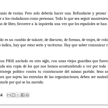
o más de varias. Pero solo debería hacer una. Refundarse y pensa
ar a los ciudadanos como personas. Todo lo que sea seguir mantenien
 jetas de libro, favorece a la izquierda una vez que los españoles se h
o es un cambio de talante, de discurso, de formas, de trajes, de colo
í lo indica, hay que estar serio y taciturno. Hay que saber comunicar
un PSOE anclado en otro siglo, con unas viejas guardias que fueron
duda son copia de los que nos hemos acostumbrado a ver por toda E
estratega político contra tu contrincante del mismo partido. Seas 
a que sujeta las entrañas de las organizaciones, deben ser maleables
tarle por qué se ha movido.