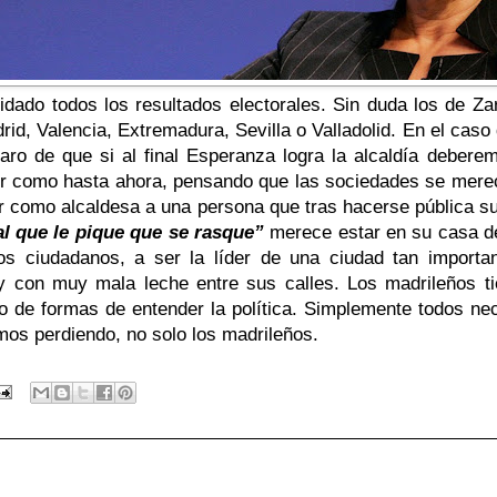
dado todos los resultados electorales. Sin duda los de Z
rid, Valencia, Extremadura, Sevilla o Valladolid. En el caso
ro de que si al final Esperanza logra la alcaldía debere
ir como hasta ahora, pensando que las sociedades se mere
gir como alcaldesa a una persona que tras hacerse pública s
al que le pique que se rasque”
merece estar en su casa de
 los ciudadanos, a ser la líder de una ciudad tan impor
y con muy mala leche entre sus calles. Los madrileños tien
po de formas de entender la política. Simplemente todos nec
mos perdiendo, no solo los madrileños.