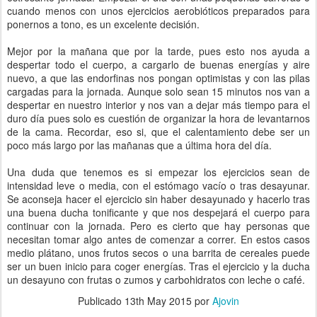
cuando menos con unos ejercicios aerobióticos preparados para
ponernos a tono, es un excelente decisión.
Mejor por la mañana que por la tarde, pues esto nos ayuda a
despertar todo el cuerpo, a cargarlo de buenas energías y aire
nuevo, a que las endorfinas nos pongan optimistas y con las pilas
cargadas para la jornada. Aunque solo sean 15 minutos nos van a
despertar en nuestro interior y nos van a dejar más tiempo para el
duro día pues solo es cuestión de organizar la hora de levantarnos
de la cama. Recordar, eso si, que el calentamiento debe ser un
poco más largo por las mañanas que a última hora del día.
Una duda que tenemos es si empezar los ejercicios sean de
intensidad leve o media, con el estómago vacío o tras desayunar.
Se aconseja hacer el ejercicio sin haber desayunado y hacerlo tras
una buena ducha tonificante y que nos despejará el cuerpo para
continuar con la jornada. Pero es cierto que hay personas que
necesitan tomar algo antes de comenzar a correr. En estos casos
medio plátano, unos frutos secos o una barrita de cereales puede
ser un buen inicio para coger energías. Tras el ejercicio y la ducha
un desayuno con frutas o zumos y carbohidratos con leche o café.
Publicado
13th May 2015
por
Ajovin