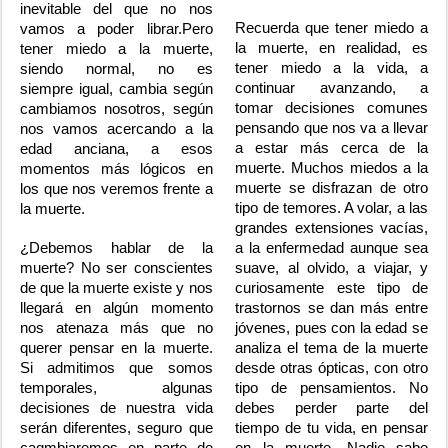
inevitable del que no nos
Recuerda que tener miedo a
vamos a poder librar.Pero
la muerte, en realidad, es
tener miedo a la muerte,
tener miedo a la vida, a
siendo normal, no es
continuar avanzando, a
siempre igual, cambia según
tomar decisiones comunes
cambiamos nosotros, según
pensando que nos va a llevar
nos vamos acercando a la
a estar más cerca de la
edad anciana, a esos
muerte. Muchos miedos a la
momentos más lógicos en
muerte se disfrazan de otro
los que nos veremos frente a
tipo de temores. A volar, a las
la muerte.
grandes extensiones vacías,
¿Debemos hablar de la
a la enfermedad aunque sea
muerte? No ser conscientes
suave, al olvido, a viajar, y
de que la muerte existe y nos
curiosamente este tipo de
llegará en algún momento
trastornos se dan más entre
nos atenaza más que no
jóvenes, pues con la edad se
querer pensar en la muerte.
analiza el tema de la muerte
Si admitimos que somos
desde otras ópticas, con otro
temporales, algunas
tipo de pensamientos. No
decisiones de nuestra vida
debes perder parte del
serán diferentes, seguro que
tiempo de tu vida, en pensar