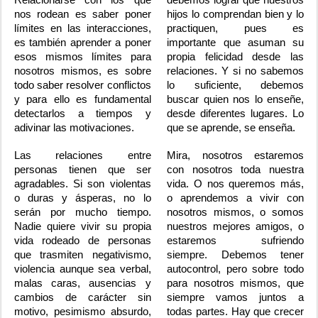
Relacionarse con los que
debemos lograr que nuestros
nos rodean es saber poner
hijos lo comprendan bien y lo
límites en las interacciones,
practiquen, pues es
es también aprender a poner
importante que asuman su
esos mismos límites para
propia felicidad desde las
nosotros mismos, es sobre
relaciones. Y si no sabemos
todo saber resolver conflictos
lo suficiente, debemos
y para ello es fundamental
buscar quien nos lo enseñe,
detectarlos a tiempos y
desde diferentes lugares. Lo
adivinar las motivaciones.
que se aprende, se enseña.
Las relaciones entre
Mira, nosotros estaremos
personas tienen que ser
con nosotros toda nuestra
agradables. Si son violentas
vida. O nos queremos más,
o duras y ásperas, no lo
o aprendemos a vivir con
serán por mucho tiempo.
nosotros mismos, o somos
Nadie quiere vivir su propia
nuestros mejores amigos, o
vida rodeado de personas
estaremos sufriendo
que trasmiten negativismo,
siempre. Debemos tener
violencia aunque sea verbal,
autocontrol, pero sobre todo
malas caras, ausencias y
para nosotros mismos, que
cambios de carácter sin
siempre vamos juntos a
motivo, pesimismo absurdo,
todas partes. Hay que crecer