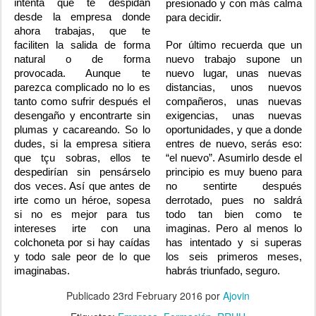
intenta que te despidan
presionado y con más calma
desde la empresa donde
para decidir.
ahora trabajas, que te
faciliten la salida de forma
Por último recuerda que un
natural o de forma
nuevo trabajo supone un
provocada. Aunque te
nuevo lugar, unas nuevas
parezca complicado no lo es
distancias, unos nuevos
tanto como sufrir después el
compañeros, unas nuevas
desengaño y encontrarte sin
exigencias, unas nuevas
plumas y cacareando. So lo
oportunidades, y que a donde
dudes, si la empresa sitiera
entres de nuevo, serás eso:
que tçu sobras, ellos te
“el nuevo”. Asumirlo desde el
despedirían sin pensárselo
principio es muy bueno para
dos veces. Así que antes de
no sentirte después
irte como un héroe, sopesa
derrotado, pues no saldrá
si no es mejor para tus
todo tan bien como te
intereses irte con una
imaginas. Pero al menos lo
colchoneta por si hay caídas
has intentado y si superas
y todo sale peor de lo que
los seis primeros meses,
imaginabas.
habrás triunfado, seguro.
Publicado
23rd February 2016
por
Ajovin