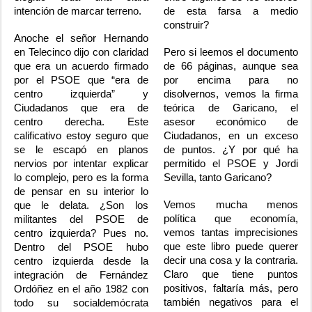
intención de marcar terreno.
de esta farsa a medio
construir?
Anoche el señor Hernando
en Telecinco dijo con claridad
Pero si leemos el documento
que era un acuerdo firmado
de 66 páginas, aunque sea
por el PSOE que “era de
por encima para no
centro izquierda” y
disolvernos, vemos la firma
Ciudadanos que era de
teórica de Garicano, el
centro derecha. Este
asesor económico de
calificativo estoy seguro que
Ciudadanos, en un exceso
se le escapó en planos
de puntos. ¿Y por qué ha
nervios por intentar explicar
permitido el PSOE y Jordi
lo complejo, pero es la forma
Sevilla, tanto Garicano?
de pensar en su interior lo
Vemos mucha menos
que le delata. ¿Son los
política que economía,
militantes del PSOE de
vemos tantas imprecisiones
centro izquierda? Pues no.
que este libro puede querer
Dentro del PSOE hubo
decir una cosa y la contraria.
centro izquierda desde la
Claro que tiene puntos
integración de Fernández
positivos, faltaría más, pero
Ordóñez en el año 1982 con
también negativos para el
todo su socialdemócrata