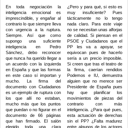
En toda negociación la
¿Pero y para qué, si esto es
inteligencia emocional es
muy insuficiente? Pues
imprescindible, y engañar al
tácticamente no lo tengo
contrario lo que siempre lleva
nada claro. Para este viaje
con urgencia a la ruptura.
no se necesitan unas alforjas
Siempre. Así que como
de calidad. Si piensan en el
supongo una suficiente
PSOE y Ciudadanos que el
inteligencia en Pedro
PP les va a apoyar, se
Sánchez, debo reconocer
equivocan pues de hacerlo
que nunca ha querido llegar a
sería a un precio imposible.
un acuerdo con la izquierda
Si creen que tras el teatro de
en España y que las formas
la firma, caerían rendidos
en este caso sí importan y
Podemos e IU, demuestra
mucho. La firma del
alguien que no merece ser
documento con Ciudadanos
Presidente de España pues
es un ejemplo de ruptura con
hay que planificar los
los que allí no estaban,
movimientos de piezas del
mucho más que los puntos
contrario con más
que puedan o no figurar en el
inteligencia. ¿Para qué pues,
documento de 66 páginas
esta actuación de derechas
que han firmado. El salón
sin el PP? ¿Falta madurez
elegido toda una clara
entre algunos de los actores