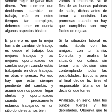
sentirte mejor, de ganar más
vamos a encontrar. No te
dinero. Pero siempre que
fíes de las buenas palabras
decidamos cambiar de
de nadie, dichas antes de
trabajo, más en estos
tomar la decisión. Las
tiempos tan complejos,
promesas cuando no hay
debemos tener en cuenta
que cumplirlas son muy
algunos aspectos básicos.
fáciles de regalar.
El primero es que la mejor
Si la situación laboral es
forma de cambiar de trabajo
mala, háblalo con tus
es desde el trabajo. Los
amigos, con tu familia.
mejores trabajos y las
Consulta y analiza la
mejores oportunidades de
situación con calma, sin
cambio surgen cuando estás
tomar una decisión sino
trabajando en otros trabajos,
contemplando todas las
en otras empresas. Por eso
posibilidades. Escucha pero
hay que estar siempre
al final decide tú. Eres el
pendiente del cambio, y
responsable última de la
asumir que nos pueden llegar
decisión que tomes.
ofertas y oportunidades
Analizate, en serio. Mira tus
cuando precisamente
puntos fuertes y tus
estamos trabajando en un
debilidades. Observa qué te
sitio donde estamos bien.