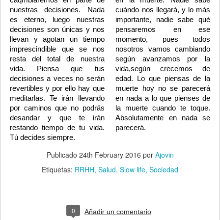
caqmbiaremos en parte de
en la muerte. Nadie sabe
nuestras decisiones. Nada
cuándo nos llegará, y lo más
es eterno, luego nuestras
importante, nadie sabe qué
decisiones son únicas y nos
pensaremos en ese
llevan y agotan un tiempo
momento, pues todos
imprescindible que se nos
nosotros vamos cambiando
resta del total de nuestra
según avanzamos por la
vida. Piensa que tus
vida,según crecemos de
decisiones a veces no serán
edad. Lo que piensas de la
revertibles y por ello hay que
muerte hoy no se parecerá
meditarlas. Te irán llevando
en nada a lo que pienses de
por caminos que no podrás
la muerte cuando te toque.
desandar y que te irán
Absolutamente en nada se
restando tiempo de tu vida.
parecerá.
Tú decides siempre.
Publicado
24th February 2016
por
Ajovin
Etiquetas:
RRHH
Salud
Slow life
Sociedad
0
Añadir un comentario