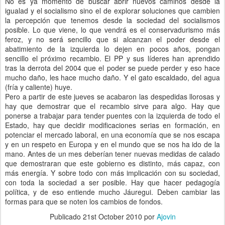
No es ya momento de buscar abrir nuevos caminos desde la
igualad y el socialismo sino el de explorar soluciones que cambien
la percepción que tenemos desde la sociedad del socialismos
posible. Lo que viene, lo que vendrá es el conservadurismo más
feroz, y no será sencillo que si alcanzan el poder desde el
abatimiento de la izquierda lo dejen en pocos años, pongan
sencillo el próximo recambio. El PP y sus líderes han aprendido
tras la derrota del 2004 que el poder se puede perder y eso hace
mucho daño, les hace mucho daño. Y el gato escaldado, del agua
(fría y caliente) huye.
Pero a partir de este jueves se acabaron las despedidas llorosas y
hay que demostrar que el recambio sirve para algo. Hay que
ponerse a trabajar para tender puentes con la izquierda de todo el
Estado, hay que decidir modificaciones serias en formación, en
potenciar el mercado laboral, en una economía que se nos escapa
y en un respeto en Europa y en el mundo que se nos ha ido de la
mano. Antes de un mes deberían tener nuevas medidas de calado
que demostraran que este gobierno es distinto, más capaz, con
más energía. Y sobre todo con más implicación con su sociedad,
con toda la sociedad a ser posible. Hay que hacer pedagogía
política, y de eso entiende mucho Jáuregui. Deben cambiar las
formas para que se noten los cambios de fondos.
Publicado
21st October 2010
por
Ajovin