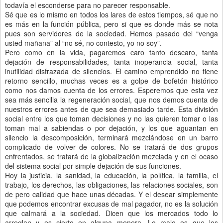
todavía el esconderse para no parecer responsable.
Sé que es lo mismo en todos los lares de estos tiempos, sé que no
es más en la función pública, pero si que es donde más se nota
pues son servidores de la sociedad. Hemos pasado del “venga
usted mañana” al “no sé, no contesto, yo no soy”.
Pero como en la vida, pagaremos caro tanto descaro, tanta
dejación de responsabilidades, tanta inoperancia social, tanta
inutilidad disfrazada de silencios. El camino emprendido no tiene
retorno sencillo, muchas veces es a golpe de bofetón histórico
como nos damos cuenta de los errores. Esperemos que esta vez
sea más sencilla la regeneración social, que nos demos cuenta de
nuestros errores antes de que sea demasiado tarde. Esta división
social entre los que toman decisiones y no las quieren tomar o las
toman mal a sabiendas o por dejación, y los que aguantan en
silencio la descomposición, terminará mezclándose en un barro
complicado de volver de colores. No se tratará de dos grupos
enfrentados, se tratará de la globalización mezclada y en el ocaso
del sistema social por simple dejación de sus funciones.
Hoy la justicia, la sanidad, la educación, la política, la familia, el
trabajo, los derechos, las obligaciones, las relaciones sociales, son
de pero calidad que hace unas décadas. Y el desear simplemente
que podemos encontrar excusas de mal pagador, no es la solución
que calmará a la sociedad. Dicen que los mercados todo lo
arreglan y es cierto en alguna menera. Lo malo es que los