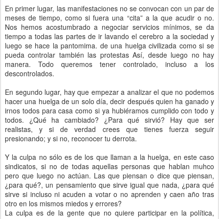
En primer lugar, las manifestaciones no se convocan con un par de
meses de tiempo, como si fuera una “cita” a la que acudir o no.
Nos hemos acostumbrado a negociar servicios mínimos, se da
tiempo a todas las partes de ir lavando el cerebro a la sociedad y
luego se hace la pantomima. de una huelga civilizada como si se
pueda controlar también las protestas Así, desde luego no hay
manera. Todo queremos tener controlado, incluso a los
descontrolados.
En segundo lugar, hay que empezar a analizar el que no podemos
hacer una huelga de un solo día, decir después quien ha ganado y
irnos todos para casa como si ya hubiéramos cumplido con todo y
todos. ¿Qué ha cambiado? ¿Para qué sirvió? Hay que ser
realistas, y si de verdad crees que tienes fuerza seguir
presionando; y si no, reconocer tu derrota.
Y la culpa no sólo es de los que llaman a la huelga, en este caso
sindicatos, si no de todas aquellas personas que hablan muhco
pero que luego no actúan. Las que piensan o dice que piensan,
¿para qué?, un pensamiento que sirve igual que nada, ¿para qué
sirve si incluso ni acuden a votar o no aprenden y caen año tras
otro en los mismos miedos y errores?
La culpa es de la gente que no quiere participar en la política,