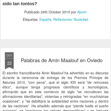
sido tan tontos?
Publicado
24th October 2010
por
Ajovin
Etiquetas:
España
Reflexiones
Sociedad
OCT
Palabras de Amin Maalouf en Oviedo
22
El escritor francolibanés Amin Maalouf ha advertido en su discurso
durante la ceremonia de entrega de los Premios Príncipe de
Asturias 2010, "con pena", que el siglo XXI será "de retroceso
ético", aunque tenga progresos científicos y tecnológicos,
afirmando que en este comienzo de siglo "se recrudecen las
afirmaciones identitarias", violentas y retrógradas "en muchísimas
ocasiones", y "se debilitará la solidaridad entre naciones y dentro
de las naciones". Ha añadido además que "pierde fuelle el sueño
europeo", se "erosionan los valores democráticos" y se "recurre