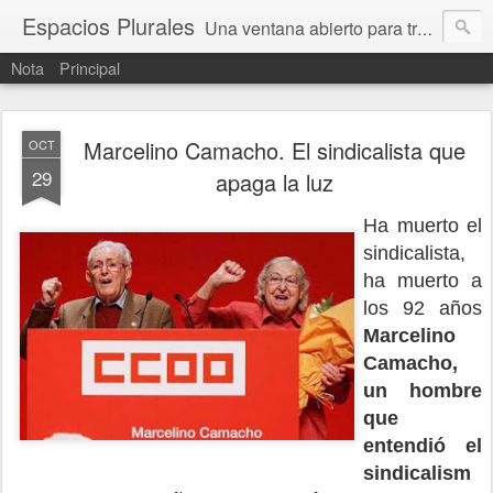
Espacios Plurales
Una ventana abierto para tratar problemas que nos afectan a todxs. Temas sociales, educación, cultura, economía, política, derechos, calidad de vida. Estamos gobernados, pero queremos una calidad mayor en la política.
Nota
Principal
Marcelino Camacho. El sindicalista que
OCT
29
apaga la luz
Ha muerto el
sindicalista,
ha muerto a
los 92 años
Marcelino
Camacho,
un hombre
que
entendió el
sindicalism