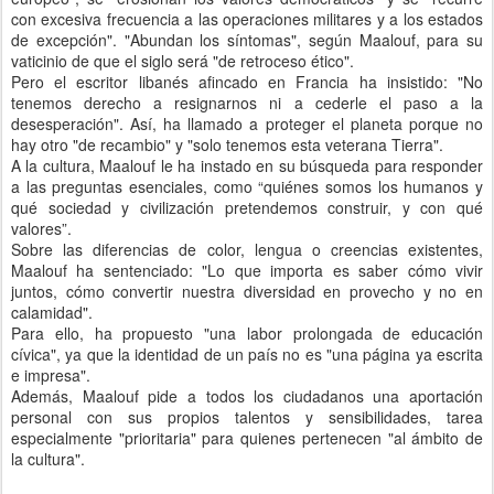
con excesiva frecuencia a las operaciones militares y a los estados
de excepción". "Abundan los síntomas", según Maalouf, para su
vaticinio de que el siglo será "de retroceso ético".
Pero el escritor libanés afincado en Francia ha insistido: "No
tenemos derecho a resignarnos ni a cederle el paso a la
desesperación". Así, ha llamado a proteger el planeta porque no
hay otro "de recambio" y "solo tenemos esta veterana Tierra".
A la cultura, Maalouf le ha instado en su búsqueda para responder
a las preguntas esenciales, como “quiénes somos los humanos y
qué sociedad y civilización pretendemos construir, y con qué
valores”.
Sobre las diferencias de color, lengua o creencias existentes,
Maalouf ha sentenciado: "Lo que importa es saber cómo vivir
juntos, cómo convertir nuestra diversidad en provecho y no en
calamidad".
Para ello, ha propuesto "una labor prolongada de educación
cívica", ya que la identidad de un país no es "una página ya escrita
e impresa".
Además, Maalouf pide a todos los ciudadanos una aportación
personal con sus propios talentos y sensibilidades, tarea
especialmente "prioritaria" para quienes pertenecen "al ámbito de
la cultura".