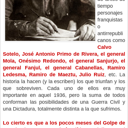
tiempo 
personajes 
franquistas 
o 
antirrepubli
canos como 
Calvo 
Sotelo, José Antonio Primo de Rivera, el general 
Mola, Onésimo Redondo, el general Sanjurjo, el 
general Fanjul, el general Cabanellas, Ramiro 
Ledesma, Ramiro de Maeztu, Julio Ruiz
, etc. La 
historia la hacen (y la escriben) los que triunfan y los 
que sobreviven. Cada uno de ellos era muy 
importante en aquel 1936, pero la suma de todos 
conforman las posibilidades de una Guerra Civil y 
una Dictadura, totalmente distinta a la que sufrimos. 
Lo cierto es que a los pocos meses del Golpe de 