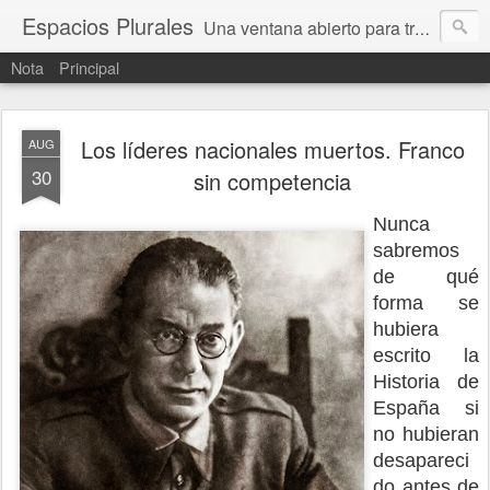
Espacios Plurales
Una ventana abierto para tratar problemas que nos afectan a todxs. Temas sociales, educación, cultura, economía, política, derechos, calidad de vida. Estamos gobernados, pero queremos una calidad mayor en la política.
Nota
Principal
Los líderes nacionales muertos. Franco
AUG
30
sin competencia
Nunca 
sabremos 
de qué 
forma se 
hubiera 
escrito la 
Historia de 
España si 
no hubieran 
desapareci
do antes de 