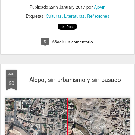
Publicado
29th January 2017
por
Ajovin
Etiquetas:
Culturas
Literaturas
Reflexiones
0
Añadir un comentario
JAN
Alepo, sin urbanismo y sin pasado
28