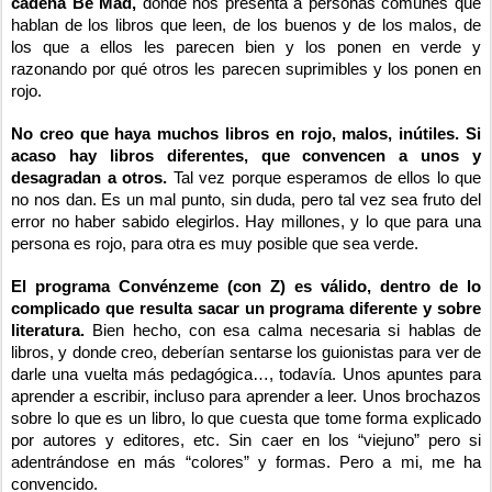
cadena Be Mad,
donde nos presenta a personas comunes que
hablan de los libros que leen, de los buenos y de los malos, de
los que a ellos les parecen bien y los ponen en verde y
razonando por qué otros les parecen suprimibles y los ponen en
rojo.
No creo que haya muchos libros en rojo, malos, inútiles. Si
acaso hay libros diferentes, que convencen a unos y
desagradan a otros.
Tal vez porque esperamos de ellos lo que
no nos dan. Es un mal punto, sin duda, pero tal vez sea fruto del
error no haber sabido elegirlos. Hay millones, y lo que para una
persona es rojo, para otra es muy posible que sea verde.
El programa Convénzeme (con Z) es válido, dentro de lo
complicado que resulta sacar un programa diferente y sobre
literatura.
Bien hecho, con esa calma necesaria si hablas de
libros, y donde creo, deberían sentarse los guionistas para ver de
darle una vuelta más pedagógica…, todavía. Unos apuntes para
aprender a escribir, incluso para aprender a leer. Unos brochazos
sobre lo que es un libro, lo que cuesta que tome forma explicado
por autores y editores, etc. Sin caer en los “viejuno” pero si
adentrándose en más “colores” y formas. Pero a mi, me ha
convencido.