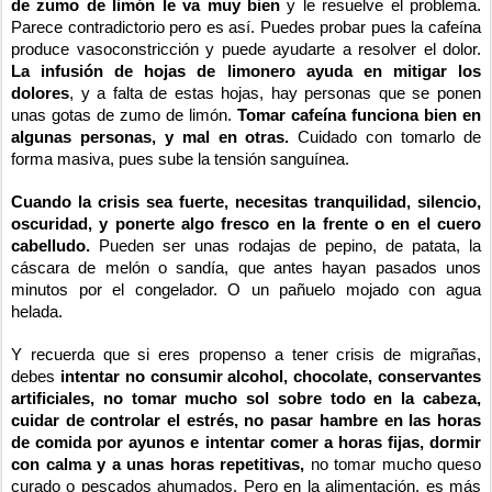
de zumo de limón le va muy bien
y le resuelve el problema.
Parece contradictorio pero es así. Puedes probar pues la cafeína
produce vasoconstricción y puede ayudarte a resolver el dolor.
La infusión de hojas de limonero ayuda en mitigar los
dolores
, y a falta de estas hojas, hay personas que se ponen
unas gotas de zumo de limón.
Tomar cafeína funciona bien en
algunas personas, y mal en otras.
Cuidado con tomarlo de
forma masiva, pues sube la tensión sanguínea.
Cuando la crisis sea fuerte, necesitas tranquilidad, silencio,
oscuridad, y ponerte algo fresco en la frente o en el cuero
cabelludo.
Pueden ser unas rodajas de pepino, de patata, la
cáscara de melón o sandía, que antes hayan pasados unos
minutos por el congelador. O un pañuelo mojado con agua
helada.
Y recuerda que si eres propenso a tener crisis de migrañas,
debes
intentar no consumir alcohol, chocolate, conservantes
artificiales, no tomar mucho sol sobre todo en la cabeza,
cuidar de controlar el estrés, no pasar hambre en las horas
de comida por ayunos e intentar comer a horas fijas, dormir
con calma y a unas horas repetitivas,
no tomar mucho queso
curado o pescados ahumados. Pero en la alimentación, es más