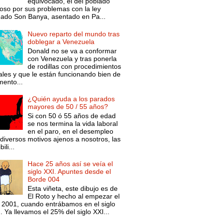
equivocado, el del poblado
oso por sus problemas con la ley
mado Son Banya, asentado en Pa...
Nuevo reparto del mundo tras
doblegar a Venezuela
Donald no se va a conformar
con Venezuela y tras ponerla
de rodillas con procedimientos
ales y que le están funcionando bien de
ento...
¿Quién ayuda a los parados
mayores de 50 / 55 años?
Si con 50 ó 55 años de edad
se nos termina la vida laboral
en el paro, en el desempleo
diversos motivos ajenos a nosotros, las
ili...
Hace 25 años así se veía el
siglo XXI. Apuntes desde el
Borde 004
Esta viñeta, este dibujo es de
El Roto y hecho al empezar el
 2001, cuando entrábamos en el siglo
. Ya llevamos el 25% del siglo XXI...