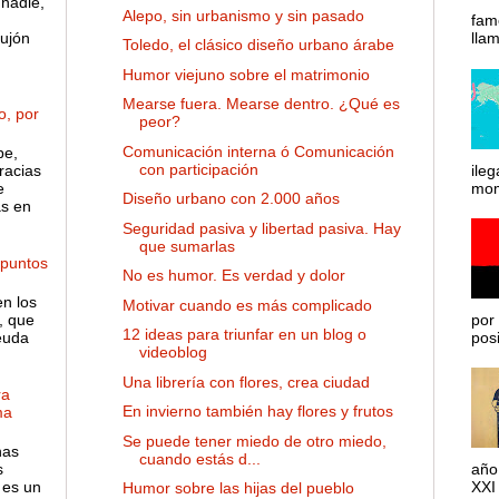
nadie,
Alepo, sin urbanismo y sin pasado
fam
ujón
lla
Toledo, el clásico diseño urbano árabe
Humor viejuno sobre el matrimonio
Mearse fuera. Mearse dentro. ¿Qué es
o, por
peor?
Comunicación interna ó Comunicación
pe,
con participación
racias
ileg
e
mom
Diseño urbano con 2.000 años
as en
Seguridad pasiva y libertad pasiva. Hay
que sumarlas
 puntos
No es humor. Es verdad y dolor
en los
Motivar cuando es más complicado
, que
por 
12 ideas para triunfar en un blog o
euda
posib
videoblog
Una librería con flores, crea ciudad
ra
En invierno también hay flores y frutos
ma
Se puede tener miedo de otro miedo,
has
cuando estás d...
s
año
 es un
XXI 
Humor sobre las hijas del pueblo