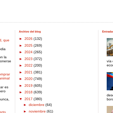
Archivo del blog
Entrada
►
2026
(132)
d, que
►
2025
(269)
edia
►
2024
(265)
on la
►
2023
(372)
ponerse
vía
econ
►
2022
(200)
►
2021
(381)
omprar
 animal
►
2020
(749)
►
2019
(605)
gar es
pero
►
2018
(639)
des
▼
2017
(380)
nunca,
bord
►
diciembre
(64)
►
noviembre
(61)
rto,