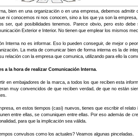
a, bien en una organización o en una empresa, debemos admitir 
que ni conocemos ni nos conocen, sino a los que ya son la empresa,
ser, qué posibilidades tenemos. Parece obvio, pero esto debe s
unicación Exterior e Interior. No tienen que emplear los mismos me
 Interna no es informar. Eso lo pueden conseguir, de mejor o peo
anización. La meta de comunicar bien de forma interna es la de int
u relación con la empresa que comunica, utilizando para ello la comu
es a la hora de realizar Comunicación Interna
.
tir en embajadores de la marca, a todos los que reciben esta info
vieran muy convencidos de que reciben verdad, de que no están sie
tes.
mpresa, en estos tiempos (casi) nuevos, tienes que escribir el relat
e unen entre ellas, se comuniquen entre ellas. Por eso además de c
onalidad, para que la implicación sea válida.
iempos convulsos como los actuales? Veamos algunas pinceladas.