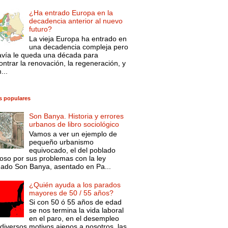
¿Ha entrado Europa en la
decadencia anterior al nuevo
futuro?
La vieja Europa ha entrado en
una decadencia compleja pero
avía le queda una década para
ntrar la renovación, la regeneración, y
...
s populares
Son Banya. Historia y errores
urbanos de libro sociológico
Vamos a ver un ejemplo de
pequeño urbanismo
equivocado, el del poblado
oso por sus problemas con la ley
mado Son Banya, asentado en Pa...
¿Quién ayuda a los parados
mayores de 50 / 55 años?
Si con 50 ó 55 años de edad
se nos termina la vida laboral
en el paro, en el desempleo
diversos motivos ajenos a nosotros, las