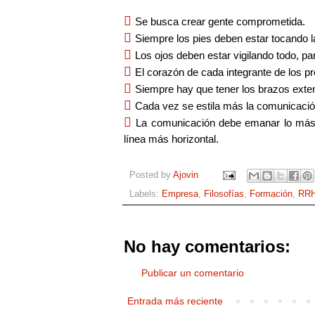

Se busca crear gente comprometida.

Siempre los pies deben estar tocando la

Los ojos deben estar vigilando todo, pa

El corazón de cada integrante de los 

Siempre hay que tener los brazos exten

Cada vez se estila más la comunicació

La comunicación debe emanar lo más c
línea más horizontal.
Posted by
Ajovin
Labels:
Empresa
,
Filosofías
,
Formación
,
RR
No hay comentarios:
Publicar un comentario
Entrada más reciente