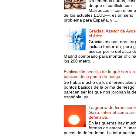
No tenemos dudas, casi 
de que el conflicto con
Marruecos —con el emp
de los actuales EEUU—, es un serio
problema para España, y ...
Gracias, Asesor de Ayus
el ático
Gracias asesor, eres tor
incluso tontorrón, pero g
asesor por lo del ático d
Madrid comprado para montar oficin
los 200 metro...
Explicación sencilla de lo qué son los
básicos de la prima de riesgo
Se habla mucho de los diferenciales 
puntos básicos de la prima de riesgo 
parecen ser los que nos joroban la d
española, pe...
La guerra de Israel cont
Gaza. Internet como ar
defensiva.
En las guerras hay muc
formas de atacar. Y una
pocas de defenderse. La información