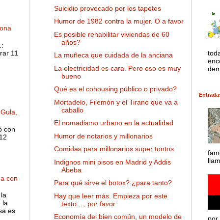
Suicidio provocado por los tapetes
Humor de 1982 contra la mujer. O a favor
dona
Es posible rehabilitar viviendas de 60
años?
:
rar 11
tod
La muñeca que cuidada de la anciana
enco
La electricidad es cara. Pero eso es muy
dem
bueno
Qué es el cohousing público o privado?
Entrada
Mortadelo, Filemón y el Tirano que va a
caballo
 Gula,
El nomadismo urbano en la actualidad
ó con
Humor de notarios y millonarios
 12
Comidas para millonarios super tontos
fam
lla
Indignos mini pisos en Madrid y Addis
Abeba
ha con
Para qué sirve el botox? ¿para tanto?
la
Hay que leer más. Empieza por este
 la
texto…, por favor
sa es
Economía del bien común, un modelo de
por 