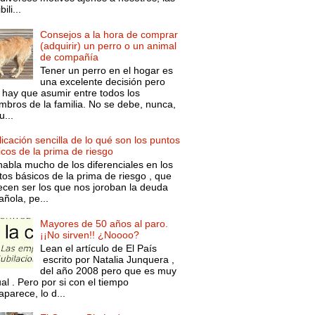
ili...
Consejos a la hora de comprar
(adquirir) un perro o un animal
de compañía
Tener un perro en el hogar es
una excelente decisión pero
 hay que asumir entre todos los
mbros de la familia. No se debe, nunca,
...
icación sencilla de lo qué son los puntos
icos de la prima de riesgo
habla mucho de los diferenciales en los
tos básicos de la prima de riesgo , que
ecen ser los que nos joroban la deuda
ñola, pe...
Mayores de 50 años al paro.
¡¡No sirven!! ¿Noooo?
Lean el artículo de El País
escrito por Natalia Junquera ,
del año 2008 pero que es muy
al . Pero por si con el tiempo
parece, lo d...