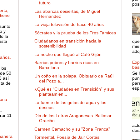
futuro
posib
rto,
Las abarcas desiertas, de Miguel
 tiene
Hernández
La vieja televisión de hace 40 años
sunto
o y
Sócrates y la prueba de los Tres Tamices
o la
Ciudadanos en transición hacia la
esta
que
sostenibilidad
mie
adqu
La noche que llegué al Café Gijón
años.
Expl
Barrios pobres y barrios ricos en
bás
Barcelona
 los
de 50
Se 
Un coño en la solapa. Obituario de Raúl
8 así
pun
del Pozo a...
sta de
par
espa
¿Qué es “Ciudades en Transición” y sus
planteamien...
dona
La fuente de las gotas de agua y los
deseos
:
rar 11
Día de las Letras Aragonesas. Baltasar
Gracián
actu
Carmen Camacho y su "Zona Franca"
desa
manera
Tormental. Poesía de Jair Cortés,