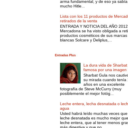
arma fundamental, y de eso ya sabía
mucho Hitle...
Lista con los 11 productos de Merca
retirados de la venta
ENTRADA Y NOTICIA DEL AÑO 2012.
Mercadona se ha visto obligada a reti
productos cosméticos de sus marcas
blancas Solcare y Deliplus,...
Entradas Plus
La dura vida de Sharbat
famosa por una imagen
Sharbat Gula nos cautiv
su mirada cuando tenía
años en una excelente
fotografía de Steve McCurry (muy
posiblemente el mejor fotóg...
Leche entera, lecha desnatada o lec
agua
Usted habrá leído muchas veces que 
leche desnatada es mucho mejor que
leche entera, que al tener menos gra
más digestiva y que no...