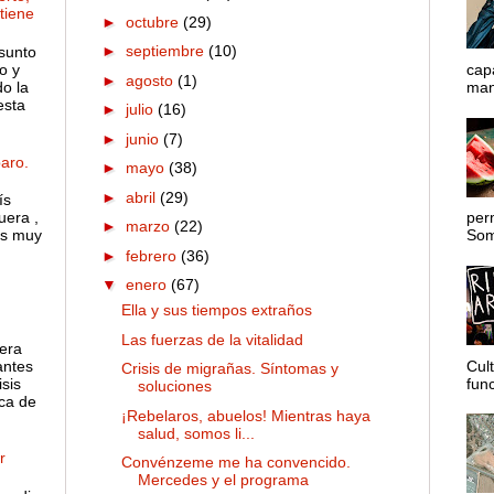
 tiene
►
octubre
(29)
►
septiembre
(10)
sunto
o y
cap
►
agosto
(1)
o la
mane
esta
►
julio
(16)
►
junio
(7)
aro.
►
mayo
(38)
►
abril
(29)
ís
uera ,
per
►
marzo
(22)
es muy
Somo
►
febrero
(36)
▼
enero
(67)
Ella y sus tiempos extraños
Las fuerzas de la vitalidad
 era
antes
Cul
Crisis de migrañas. Síntomas y
sis
func
soluciones
ca de
¡Rebelaros, abuelos! Mientras haya
salud, somos li...
r
Convénzeme me ha convencido.
Mercedes y el programa