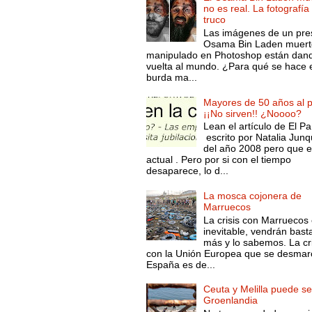
no es real. La fotografía
truco
Las imágenes de un pre
Osama Bin Laden muert
manipulado en Photoshop están dand
vuelta al mundo. ¿Para qué se hace 
burda ma...
Mayores de 50 años al p
¡¡No sirven!! ¿Noooo?
Lean el artículo de El Pa
escrito por Natalia Junq
del año 2008 pero que 
actual . Pero por si con el tiempo
desaparece, lo d...
La mosca cojonera de
Marruecos
La crisis con Marruecos
inevitable, vendrán bast
más y lo sabemos. La cri
con la Unión Europea que se desmar
España es de...
Ceuta y Melilla puede se
Groenlandia