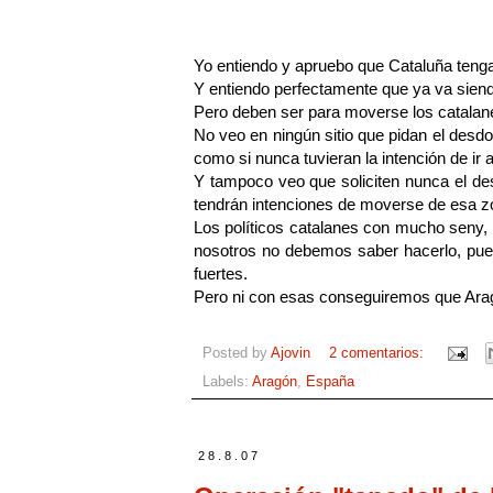
Yo entiendo y apruebo que Cataluña teng
Y entiendo perfectamente que ya va siend
Pero deben ser para moverse los catalanes
No veo en ningún sitio que pidan el des
como si nunca tuvieran la intención de ir 
Y tampoco veo que soliciten nunca el de
tendrán intenciones de moverse de esa z
Los políticos catalanes con mucho seny, 
nosotros no debemos saber hacerlo, pue
fuertes.
Pero ni con esas conseguiremos que Arag
Posted by
Ajovin
2 comentarios:
Labels:
Aragón
,
España
28.8.07