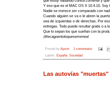
que estoy nadando contra corriente y que 
Y eso que es el MAC OS X 10.4.10. Soy 
Nadie se merece ser comparado con nadie,
Cuando alguien se va o le abren la puerta
sea de izquierdas o de derechas. Por eso
entregas. Todo puede resultar gratis o a 
Que lo sepan los que sueñan con la produc
¡Mecagoentoloquesemenea!
Posted by
Ajovin
1 comentario:
Labels:
España
,
Sociedad
Las autovías "muertas"