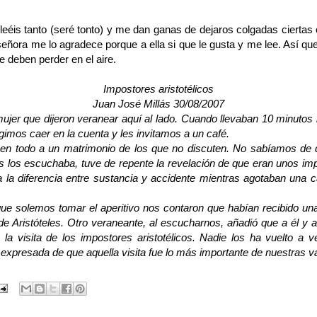
leéis tanto (seré tonto) y me dan ganas de dejaros colgadas cierta
ñora me lo agradece porque a ella si que le gusta y me lee. Así que 
 deben perder en el aire.
Impostores aristotélicos
Juan José Millás 30/08/2007
jer que dijeron veranear aquí al lado. Cuando llevaban 10 minutos 
ngimos caer en la cuenta y les invitamos a un café.
en todo a un matrimonio de los que no discuten. No sabíamos de 
as los escuchaba, tuve de repente la revelación de que eran unos imp
a la diferencia entre sustancia y accidente mientras agotaban una 
ue solemos tomar el aperitivo nos contaron que habían recibido una 
e Aristóteles. Otro veraneante, al escucharnos, añadió que a él y a
do la visita de los impostores aristotélicos. Nadie los ha vuelto a
 expresada de que aquella visita fue lo más importante de nuestras v