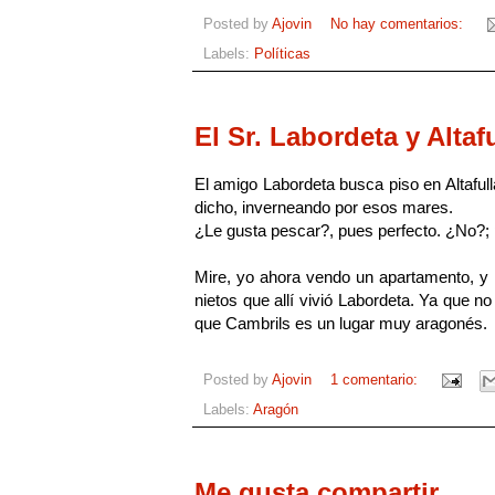
Posted by
Ajovin
No hay comentarios:
Labels:
Políticas
El Sr. Labordeta y Altaf
El amigo Labordeta busca piso en Altafull
dicho, inverneando por esos mares.
¿Le gusta pescar?, pues perfecto. ¿No?; 
Mire, yo ahora vendo un apartamento, y n
nietos que allí vivió Labordeta. Ya que
que Cambrils es un lugar muy aragonés.
Posted by
Ajovin
1 comentario:
Labels:
Aragón
Me gusta compartir