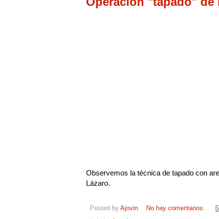
Operación "tapado" de 
Observemos la técnica de tapado con aren
Lázaro.
Posted by
Ajovin
No hay comentarios: