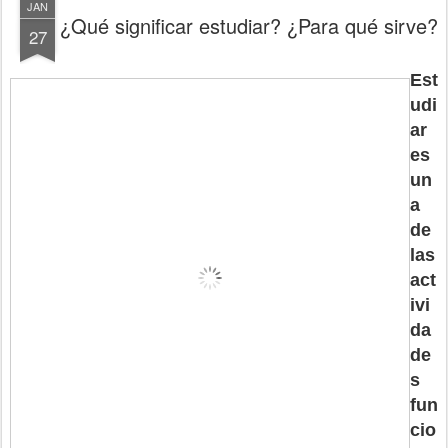
JAN
¿Qué significar estudiar? ¿Para qué sirve?
27
Est
udi
ar
es
un
a
de
las
act
ivi
da
de
s
fun
cio