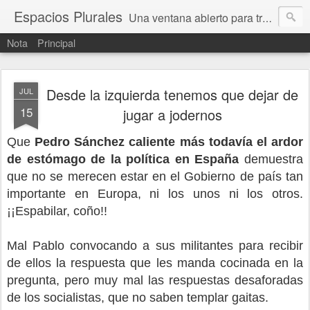
Espacios Plurales
Una ventana abierto para tratar problemas que nos afectan a todxs. Temas sociales, educación, cultura, economía, política, derechos, calidad de vida. Estamos gobernados, pero queremos una calidad mayor en la política.
Nota
Principal
Desde la izquierda tenemos que dejar de
JUL
15
jugar a jodernos
Que
Pedro Sánchez caliente más todavía el ardor
de estómago de la política en España
demuestra
que no se merecen estar en el Gobierno de país tan
importante en Europa, ni los unos ni los otros.
¡¡Espabilar, coño!!
Mal Pablo convocando a sus militantes para recibir
de ellos la respuesta que les manda cocinada en la
pregunta, pero muy mal las respuestas desaforadas
de los socialistas, que no saben templar gaitas.