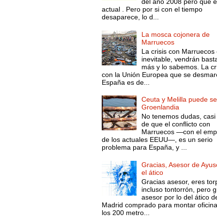
del año 2008 pero que 
actual . Pero por si con el tiempo
desaparece, lo d...
La mosca cojonera de
Marruecos
La crisis con Marruecos
inevitable, vendrán bast
más y lo sabemos. La cri
con la Unión Europea que se desmar
España es de...
Ceuta y Melilla puede se
Groenlandia
No tenemos dudas, casi 
de que el conflicto con
Marruecos —con el emp
de los actuales EEUU—, es un serio
problema para España, y ...
Gracias, Asesor de Ayus
el ático
Gracias asesor, eres tor
incluso tontorrón, pero g
asesor por lo del ático d
Madrid comprado para montar oficin
los 200 metro...