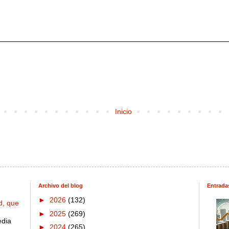
Inicio
Archivo del blog
Entrada
►
2026
(132)
d, que
►
2025
(269)
edia
►
2024
(265)