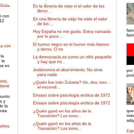
 Gula,
En la librería de viejo vi el valor de los
libros ...
ó con
En una librería de viejo he visto el valor
 12
de los ...
fam
Hoy España no me gusta. Estoy cansado
lla
por lo poco ...
El humor negro es el humor más blanco
ha con
y tierno. O no
la
La democracia es como un niño pequeño
 la
y hay que mi...
sa es
Jodámonos el aburrimiento. No sirve
por 
para nada
posib
rto,
¿Quién fue Iván Zulueta? Un, dos, tres…
 tiene
el escondi...
Ensayo sobre psicología erótica de 1972
sunto
o y
Ensayo sobre psicología erótica de 1972
o la
esta
que
¿Quién ganó en los años de la
mie
Transición? Los inmo...
adqu
¿Quién ganó en los años de la
años.
Transición? Los inmo...
Expl