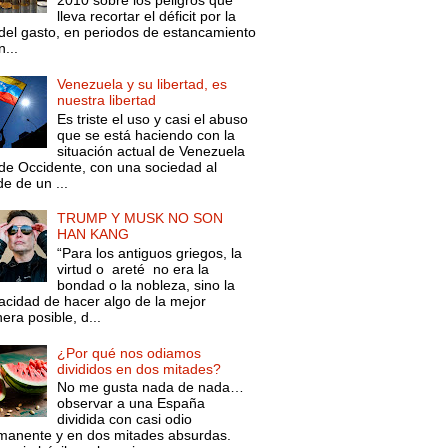
2010 sobre los peligros que
lleva recortar el déficit por la
 del gasto, en periodos de estancamiento
...
Venezuela y su libertad, es
nuestra libertad
Es triste el uso y casi el abuso
que se está haciendo con la
situación actual de Venezuela
de Occidente, con una sociedad al
e de un ...
TRUMP Y MUSK NO SON
HAN KANG
“Para los antiguos griegos, la
virtud o areté no era la
bondad o la nobleza, sino la
acidad de hacer algo de la mejor
ra posible, d...
¿Por qué nos odiamos
divididos en dos mitades?
No me gusta nada de nada…
observar a una España
dividida con casi odio
manente y en dos mitades absurdas.