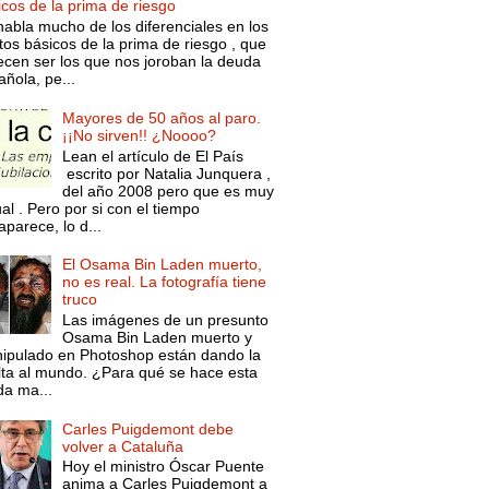
icos de la prima de riesgo
habla mucho de los diferenciales en los
tos básicos de la prima de riesgo , que
ecen ser los que nos joroban la deuda
ñola, pe...
Mayores de 50 años al paro.
¡¡No sirven!! ¿Noooo?
Lean el artículo de El País
escrito por Natalia Junquera ,
del año 2008 pero que es muy
al . Pero por si con el tiempo
parece, lo d...
El Osama Bin Laden muerto,
no es real. La fotografía tiene
truco
Las imágenes de un presunto
Osama Bin Laden muerto y
ipulado en Photoshop están dando la
lta al mundo. ¿Para qué se hace esta
da ma...
Carles Puigdemont debe
volver a Cataluña
Hoy el ministro Óscar Puente
anima a Carles Puigdemont a