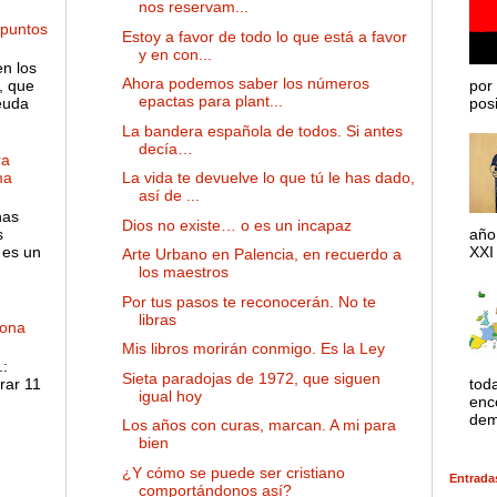
nos reservam...
 puntos
Estoy a favor de todo lo que está a favor
y en con...
en los
Ahora podemos saber los números
, que
por 
epactas para plant...
euda
posib
La bandera española de todos. Si antes
decía…
ra
La vida te devuelve lo que tú le has dado,
ma
así de ...
has
Dios no existe… o es un incapaz
s
año
 es un
XXI 
Arte Urbano en Palencia, en recuerdo a
los maestros
Por tus pasos te reconocerán. No te
libras
dona
Mis libros morirán conmigo. Es la Ley
:
Sieta paradojas de 1972, que siguen
rar 11
tod
igual hoy
enco
dem
Los años con curas, marcan. A mi para
bien
¿Y cómo se puede ser cristiano
Entrada
comportándonos así?