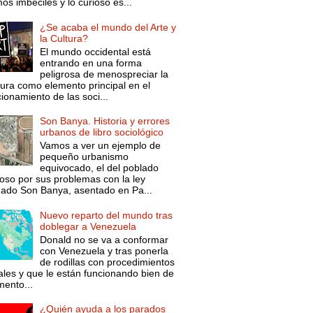
s imbéciles y lo curioso es...
¿Se acaba el mundo del Arte y
la Cultura?
El mundo occidental está
entrando en una forma
peligrosa de menospreciar la
tura como elemento principal en el
ionamiento de las soci...
Son Banya. Historia y errores
urbanos de libro sociológico
Vamos a ver un ejemplo de
pequeño urbanismo
equivocado, el del poblado
oso por sus problemas con la ley
mado Son Banya, asentado en Pa...
Nuevo reparto del mundo tras
doblegar a Venezuela
Donald no se va a conformar
con Venezuela y tras ponerla
de rodillas con procedimientos
ales y que le están funcionando bien de
ento...
¿Quién ayuda a los parados