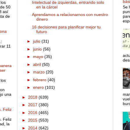
bás
Intelectual de izquierdas, entrando solo
 los
en la cárcel
de 50
Se 
8 así
pun
Aprendamos a relacionarnos con nuestro
sta de
par
dinero
espa
16 decisiones para planificar mejor tu
dona
futuro
►
julio
(31)
:
rar 11
►
junio
(56)
actu
►
mayo
(35)
desa
►
abril
(50)
manera
ser
►
marzo
(20)
►
febrero
(40)
 los
►
enero
(101)
son
ejo una
man
►
2018
(639)
vue
bur
►
2017
(380)
. Feliz
►
2016
(465)
. Feliz
►
2015
(553)
ad, la
►
2014
(642)