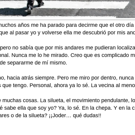
uchos años me ha parado para decirme que el otro día
que al pasar yo y volverse ella me descubrió por mis and
 pero no sabía que por mis andares me pudieran localiz
onal. Nunca me lo he mirado. Creo que es complicado mir
, de separarme de mí mismo.
, hacia atrás siempre. Pero me miro por dentro, nunca 
es que tengo. Personal, ahora ya lo sé. La vecina al men
uchas cosas. La silueta, el movimiento pendulante, l
é sabe ella que soy yo? Ya, lo sé. En la chepa. Y en la 
res o de la silueta? ¡¡Joder… qué dudas!!