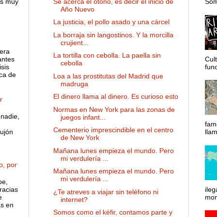
Se acerca el otoño, es decir el inicio de
es muy
Somo
Año Nuevo
La justicia, el pollo asado y una cárcel
La borraja sin langostinos. Y la morcilla
crujient...
 era
La tortilla con cebolla. La paella sin
antes
Cul
cebolla
sis
func
ca de
Loa a las prostitutas del Madrid que
madruga
El dinero llama al dinero. Es curioso esto
r
Normas en New York para las zonas de
nadie,
juegos infant...
fam
Cementerio imprescindible en el centro
ujón
lla
de New York
Mañana lunes empieza el mundo. Pero
mi verdulería ...
o, por
Mañana lunes empieza el mundo. Pero
mi verdulería ...
pe,
racias
ileg
¿Te atreves a viajar sin teléfono ni
e
mom
internet?
as en
Somos como el kéfir, contamos parte y