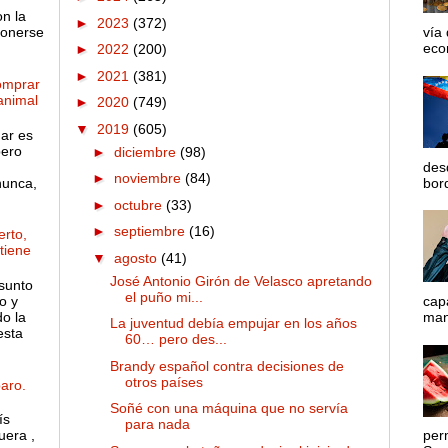
on la
►
2023
(372)
ponerse
vía
econ
►
2022
(200)
►
2021
(381)
omprar
 animal
►
2020
(749)
▼
2019
(605)
gar es
pero
►
diciembre
(98)
des
►
noviembre
(84)
nunca,
bord
►
octubre
(33)
►
septiembre
(16)
rto,
 tiene
▼
agosto
(41)
José Antonio Girón de Velasco apretando
sunto
el puño mi...
o y
cap
o la
mane
La juventud debía empujar en los años
esta
60… pero des...
Brandy español contra decisiones de
otros países
aro.
Soñé con una máquina que no servía
ís
para nada
uera ,
per