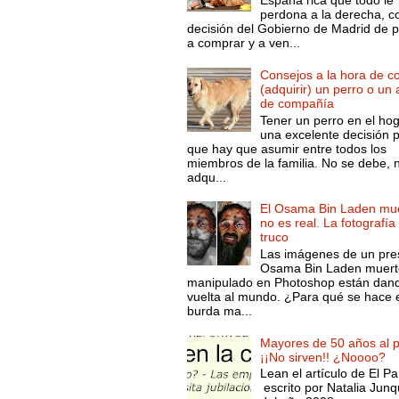
España rica que todo le
perdona a la derecha, c
decisión del Gobierno de Madrid de 
a comprar y a ven...
Consejos a la hora de c
(adquirir) un perro o un
de compañía
Tener un perro en el ho
una excelente decisión 
que hay que asumir entre todos los
miembros de la familia. No se debe, 
adqu...
El Osama Bin Laden mue
no es real. La fotografía
truco
Las imágenes de un pre
Osama Bin Laden muert
manipulado en Photoshop están dand
vuelta al mundo. ¿Para qué se hace 
burda ma...
Mayores de 50 años al p
¡¡No sirven!! ¿Noooo?
Lean el artículo de El Pa
escrito por Natalia Junq