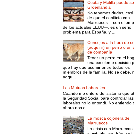
Ceuta y Melilla puede se
Groenlandia
No tenemos dudas, casi 
de que el conflicto con
Marruecos —con el emp
de los actuales EEUU—, es un serio
problema para España, y ...
Consejos a la hora de c
(adquirir) un perro o un
de compañía
Tener un perro en el ho
una excelente decisión 
que hay que asumir entre todos los
miembros de la familia. No se debe, 
adqu...
Las Mutuas Laborales
Cuando me enteré del sistema que ut
la Seguridad Social para controlar las
laborales no lo entendí. No entiendo
ahora nos e...
La mosca cojonera de
Marruecos
La crisis con Marruecos
inevitable, vendrán bast