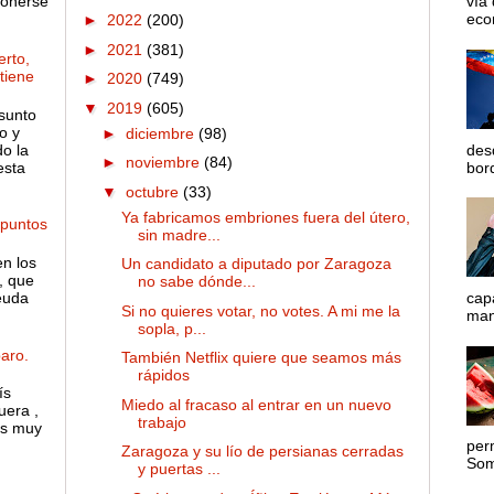
ponerse
vía
econ
►
2022
(200)
►
2021
(381)
rto,
 tiene
►
2020
(749)
▼
2019
(605)
sunto
o y
►
diciembre
(98)
o la
des
►
noviembre
(84)
esta
bord
▼
octubre
(33)
Ya fabricamos embriones fuera del útero,
 puntos
sin madre...
en los
Un candidato a diputado por Zaragoza
, que
no sabe dónde...
euda
cap
Si no quieres votar, no votes. A mi me la
mane
sopla, p...
aro.
También Netflix quiere que seamos más
rápidos
ís
Miedo al fracaso al entrar en un nuevo
uera ,
trabajo
es muy
per
Zaragoza y su lío de persianas cerradas
Somo
y puertas ...