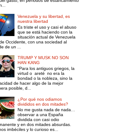
 del gasto, en periodos de estancamiento
...
Venezuela y su libertad, es
nuestra libertad
Es triste el uso y casi el abuso
que se está haciendo con la
situación actual de Venezuela
de Occidente, con una sociedad al
e de un ...
TRUMP Y MUSK NO SON
HAN KANG
“Para los antiguos griegos, la
virtud o areté no era la
bondad o la nobleza, sino la
acidad de hacer algo de la mejor
ra posible, d...
¿Por qué nos odiamos
divididos en dos mitades?
No me gusta nada de nada…
observar a una España
dividida con casi odio
manente y en dos mitades absurdas.
s imbéciles y lo curioso es...