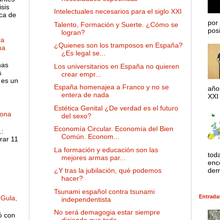
sis
Intelectuales necesarios para el siglo XXI
ca de
por 
Talento, Formación y Suerte. ¿Cómo se
posib
logran?
ra
¿Quienes son los tramposos en España?
ma
¿Es legal se...
has
Los universitarios en España no quieren
s
crear empr...
 es un
España homenajea a Franco y no se
año
entera de nada
XXI 
Estética Genital ¿De verdad es el futuro
dona
del sexo?
Economía Circular. Economía del Bien
:
Común. Econom...
rar 11
La formación y educación son las
tod
mejores armas par...
enco
dem
¿Y tras la jubilación, qué podemos
hacer?
Tsunami español contra tsunami
Entrada
 Gula,
independentista
No será demagogia estar siempre
ó con