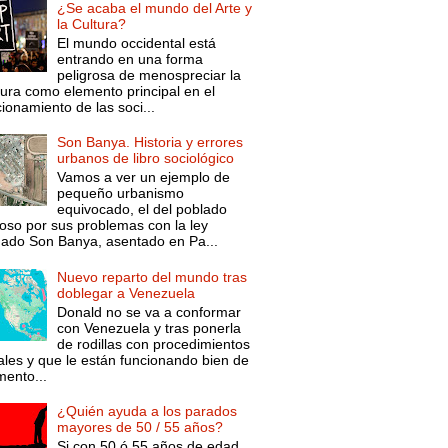
¿Se acaba el mundo del Arte y
la Cultura?
El mundo occidental está
entrando en una forma
peligrosa de menospreciar la
tura como elemento principal en el
ionamiento de las soci...
Son Banya. Historia y errores
urbanos de libro sociológico
Vamos a ver un ejemplo de
pequeño urbanismo
equivocado, el del poblado
oso por sus problemas con la ley
mado Son Banya, asentado en Pa...
Nuevo reparto del mundo tras
doblegar a Venezuela
Donald no se va a conformar
con Venezuela y tras ponerla
de rodillas con procedimientos
ales y que le están funcionando bien de
ento...
¿Quién ayuda a los parados
mayores de 50 / 55 años?
Si con 50 ó 55 años de edad