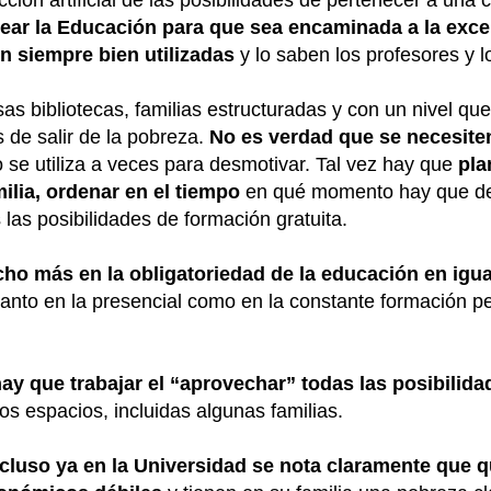
ción artificial de las posibilidades de pertenecer a una c
ear la Educación para que sea encaminada a la exc
n siempre bien utilizadas
y lo saben los profesores y 
s bibliotecas, familias estructuradas y con un nivel que
 de salir de la pobreza.
No es verdad que se necesiten
o se utiliza a veces para desmotivar. Tal vez hay que
pla
milia, ordenar en el tiempo
en qué momento hay que ded
las posibilidades de formación gratuita.
cho más en la obligatoriedad de la educación en igu
tanto en la presencial como en la constante formación p
hay que trabajar el “aprovechar” todas las posibilida
 espacios, incluidas algunas familias.
cluso ya en la Universidad se nota claramente que q