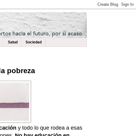
Salud
Sociedad
la pobreza
ucación
y todo lo que rodea a esas
iones.
No hay educación en