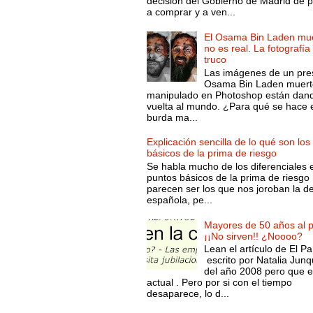
decisión del Gobierno de Madrid de 
a comprar y a ven...
El Osama Bin Laden mue
no es real. La fotografía
truco
Las imágenes de un pre
Osama Bin Laden muert
manipulado en Photoshop están dand
vuelta al mundo. ¿Para qué se hace 
burda ma...
Explicación sencilla de lo qué son los
básicos de la prima de riesgo
Se habla mucho de los diferenciales 
puntos básicos de la prima de riesgo 
parecen ser los que nos joroban la d
española, pe...
Mayores de 50 años al p
¡¡No sirven!! ¿Noooo?
Lean el artículo de El Pa
escrito por Natalia Junq
del año 2008 pero que 
actual . Pero por si con el tiempo
desaparece, lo d...