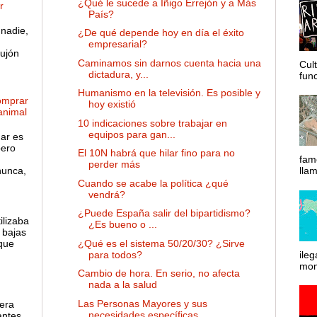
¿Qué le sucede a Íñigo Errejón y a Más
r
País?
nadie,
¿De qué depende hoy en día el éxito
empresarial?
ujón
Caminamos sin darnos cuenta hacia una
Cul
dictadura, y...
func
Humanismo en la televisión. Es posible y
omprar
hoy existió
 animal
10 indicaciones sobre trabajar en
equipos para gan...
gar es
pero
El 10N habrá que hilar fino para no
fam
perder más
nunca,
lla
Cuando se acabe la política ¿qué
vendrá?
¿Puede España salir del bipartidismo?
ilizaba
¿Es bueno o ...
 bajas
 que
¿Qué es el sistema 50/20/30? ¿Sirve
ileg
para todos?
mom
Cambio de hora. En serio, no afecta
nada a la salud
Las Personas Mayores y sus
 era
necesidades específicas
antes