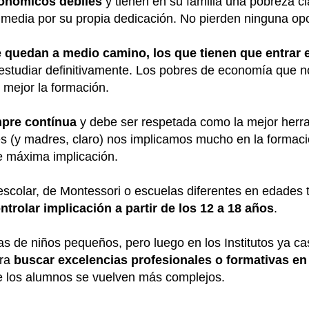
onómicos débiles
y tienen en su familia una pobreza c
 media por su propia dedicación. No pierden ninguna op
 quedan a medio camino, los que tienen que entrar e
estudiar definitivamente. Los pobres de economía que n
 mejor la formación.
mpre contínua
y debe ser respetada como la mejor herra
es (y madres, claro) nos implicamos mucho en la formac
e máxima implicación.
colar, de Montessori o escuelas diferentes en edades
trolar implicación a partir de los 12 a 18 años
.
s de niños pequeños, pero luego en los Institutos ya cas
ara
buscar excelencias profesionales o formativas en 
e los alumnos se vuelven más complejos.