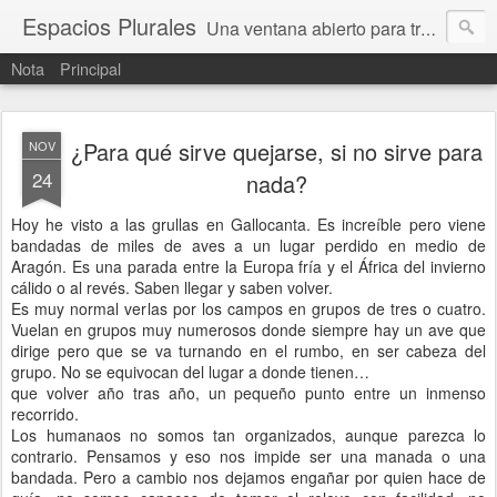
Espacios Plurales
Una ventana abierto para tratar problemas que nos afectan a todxs. Temas sociales, educación, cultura, economía, política, derechos, calidad de vida. Estamos gobernados, pero queremos una calidad mayor en la política.
Nota
Principal
¿Para qué sirve quejarse, si no sirve para
NOV
24
nada?
Hoy he visto a las grullas en Gallocanta. Es increíble pero viene
bandadas de miles de aves a un lugar perdido en medio de
Aragón. Es una parada entre la Europa fría y el África del invierno
cálido o al revés. Saben llegar y saben volver.
Es muy normal verlas por los campos en grupos de tres o cuatro.
Vuelan en grupos muy numerosos donde siempre hay un ave que
dirige pero que se va turnando en el rumbo, en ser cabeza del
grupo. No se equivocan del lugar a donde tienen…
que volver año tras año, un pequeño punto entre un inmenso
recorrido.
Los humanaos no somos tan organizados, aunque parezca lo
contrario. Pensamos y eso nos impide ser una manada o una
bandada. Pero a cambio nos dejamos engañar por quien hace de