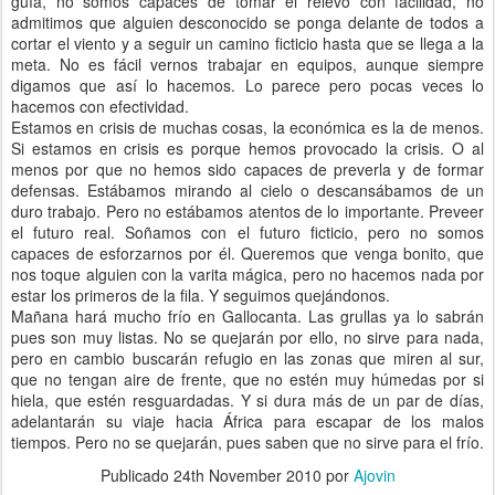
guía, no somos capaces de tomar el relevo con facilidad, no
admitimos que alguien desconocido se ponga delante de todos a
cortar el viento y a seguir un camino ficticio hasta que se llega a la
meta. No es fácil vernos trabajar en equipos, aunque siempre
digamos que así lo hacemos. Lo parece pero pocas veces lo
hacemos con efectividad.
Estamos en crisis de muchas cosas, la económica es la de menos.
Si estamos en crisis es porque hemos provocado la crisis. O al
menos por que no hemos sido capaces de preverla y de formar
defensas. Estábamos mirando al cielo o descansábamos de un
duro trabajo. Pero no estábamos atentos de lo importante. Preveer
el futuro real. Soñamos con el futuro ficticio, pero no somos
capaces de esforzarnos por él. Queremos que venga bonito, que
nos toque alguien con la varita mágica, pero no hacemos nada por
estar los primeros de la fila. Y seguimos quejándonos.
Mañana hará mucho frío en Gallocanta. Las grullas ya lo sabrán
pues son muy listas. No se quejarán por ello, no sirve para nada,
pero en cambio buscarán refugio en las zonas que miren al sur,
que no tengan aire de frente, que no estén muy húmedas por si
hiela, que estén resguardadas. Y si dura más de un par de días,
adelantarán su viaje hacia África para escapar de los malos
tiempos. Pero no se quejarán, pues saben que no sirve para el frío.
Publicado
24th November 2010
por
Ajovin