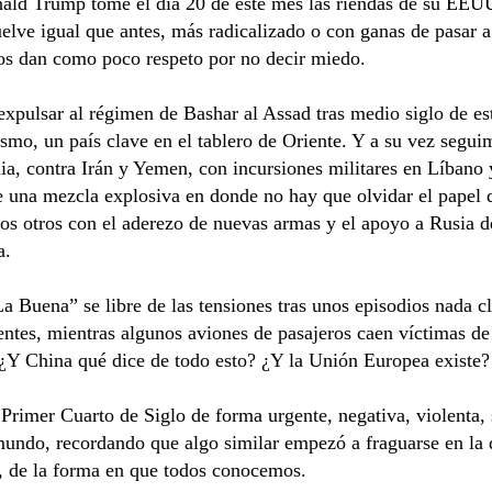
ald Trump tome el día 20 de este mes las riendas de su EEUU
elve igual que antes, más radicalizado o con ganas de pasar a 
ios dan como poco respeto por no decir miedo.
expulsar al régimen de Bashar al Assad tras medio siglo de e
ismo, un país clave en el tablero de Oriente. Y a su vez segui
ia, contra Irán y Yemen, con incursiones militares en Líbano 
e una mezcla explosiva en donde no hay que olvidar el papel d
os otros con el aderezo de nuevas armas y el apoyo a Rusia 
a.
La Buena” se libre de las tensiones tras unos episodios nada 
entes, mientras algunos aviones de pasajeros caen víctimas de a
 ¿Y China qué dice de todo esto? ¿Y la Unión Europea existe?
Primer Cuarto de Siglo de forma urgente, negativa, violenta
undo, recordando que algo similar empezó a fraguarse en la 
s, de la forma en que todos conocemos.