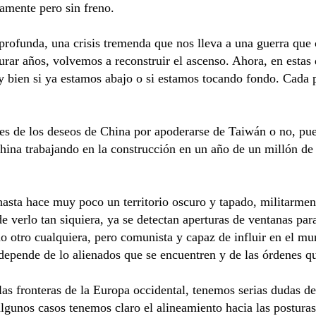
tamente pero sin freno.
 profunda, una crisis tremenda que nos lleva a una guerra que
rar años, volvemos a reconstruir el ascenso. Ahora, en estas
bien si ya estamos abajo o si estamos tocando fondo. Cada p
 de los deseos de China por apoderarse de Taiwán o no, pues
China trabajando en la construcción en un año de un millón de 
hasta hace muy poco un territorio oscuro y tapado, militarm
de verlo tan siquiera, ya se detectan aperturas de ventanas par
o otro cualquiera, pero comunista y capaz de influir en el m
 depende de lo alienados que se encuentren y de las órdenes q
las fronteras de la Europa occidental, tenemos serias dudas d
algunos casos tenemos claro el alineamiento hacia las postura