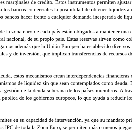
ades marginales de crédito. Estos instrumentos permiten ajustar
a los bancos comerciales la posibilidad de obtener liquidez a 
os bancos hacer frente a cualquier demanda inesperada de liqu
 de la zona euro de cada país están obligados a mantener una
ral nacional, de su propio país. Estas reservas sirven como co
Digamos además que la Unión Europea ha establecido diversos
ales y de inversión, que implican transferencias de recursos d
deuda, estos mecanismos crean interdependencias financieras
ecanismos de liquidez sin que sean contemplados como deuda.
 la gestión de la deuda soberana de los países miembros. A tr
ública de los gobiernos europeos, lo que ayuda a reducir los t
mites en su capacidad de intervención, ya que su mandato prin
 los IPC de toda la Zona Euro, se permiten más o menos juego