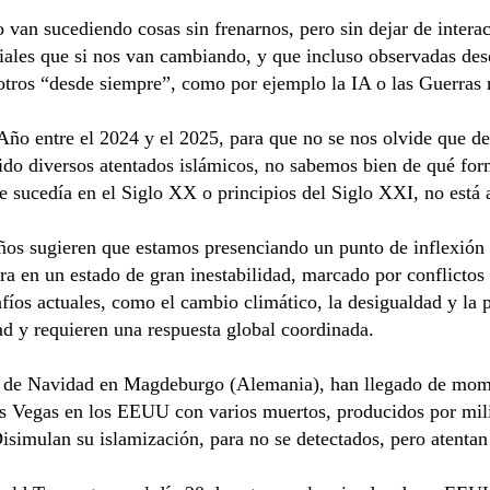
an sucediendo cosas sin frenarnos, pero sin dejar de interac
les que si nos van cambiando, y que incluso observadas desde
sotros “desde siempre”, como por ejemplo la IA o las Guerra
Año entre el 2024 y el 2025, para que no se nos olvide que de
ido diversos atentados islámicos, no sabemos bien de qué for
e sucedía en el Siglo XX o principios del Siglo XXI, no está
os sugieren que estamos presenciando un punto de inflexión en
a en un estado de gran inestabilidad, marcado por conflictos 
íos actuales, como el cambio climático, la desigualdad y la p
d y requieren una respuesta global coordinada.
o de Navidad en Magdeburgo (Alemania), han llegado de momen
s Vegas en los EEUU con varios muertos, producidos por mil
isimulan su islamización, para no se detectados, pero atentan