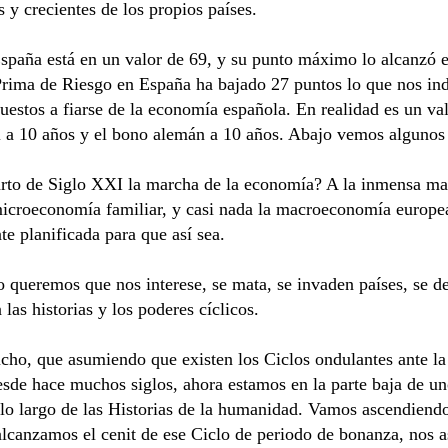
y crecientes de los propios países.
spaña está en un valor de 69, y su punto máximo lo alcanzó 
rima de Riesgo en España ha bajado 27 puntos lo que nos ind
uestos a fiarse de la economía española. En realidad es un val
ol a 10 años y el bono alemán a 10 años. Abajo vemos algunos 
arto de Siglo XXI la marcha de la economía? A la inmensa may
croeconomía familiar, y casi nada la macroeconomía europea. 
e planificada para que así sea.
 queremos que nos interese, se mata, se invaden países, se d
s historias y los poderes cíclicos.
ho, que asumiendo que existen los Ciclos ondulantes ante la h
desde hace muchos siglos, ahora estamos en la parte baja de u
 lo largo de las Historias de la humanidad. Vamos ascendiendo
alcanzamos el cenit de ese Ciclo de periodo de bonanza, nos