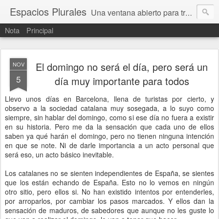
Espacios Plurales
Una ventana abierto para tratar problemas que nos afectan a todxs. Temas sociales, educación, cultura, economía, política, derechos, calidad de vida. Estamos gobernados, pero queremos una calidad mayor en la política.
Nota
Principal
El domingo no será el día, pero será un
NOV
5
día muy importante para todos
Llevo unos días en Barcelona, llena de turistas por cierto, y
observo a la sociedad catalana muy sosegada, a lo suyo como
siempre, sin hablar del domingo, como si ese día no fuera a existir
en su historia. Pero me da la sensación que cada uno de ellos
saben ya qué harán el domingo, pero no tienen ninguna intención
en que se note. Ni de darle importancia a un acto personal que
será eso, un acto básico inevitable.
Los catalanes no se sienten independientes de España, se sientes
que los están echando de España. Esto no lo vemos en ningún
otro sitio, pero ellos si. No han existido intentos por entenderles,
por arroparlos, por cambiar los pasos marcados. Y ellos dan la
sensación de maduros, de sabedores que aunque no les guste lo