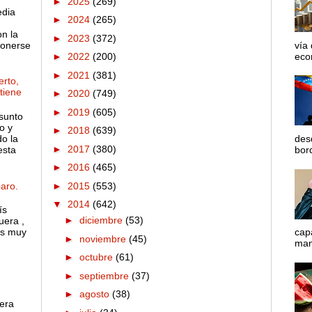
►
2025
(269)
edia
►
2024
(265)
on la
►
2023
(372)
ponerse
vía
econ
►
2022
(200)
►
2021
(381)
rto,
 tiene
►
2020
(749)
►
2019
(605)
sunto
o y
►
2018
(639)
o la
des
►
2017
(380)
esta
bord
►
2016
(465)
aro.
►
2015
(553)
▼
2014
(642)
ís
►
diciembre
(53)
uera ,
es muy
cap
►
noviembre
(45)
mane
►
octubre
(61)
►
septiembre
(37)
►
agosto
(38)
 era