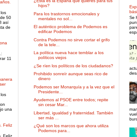
¿Esta es la España que quieres para tus
años.
hijos?
Expl
bás
 los
Para los trastornos emocionales y
de 50
Se 
mentales no sol...
8 así
pun
El auténtico problema de Podemos es
sta de
par
edificar Podemos
espa
Contra Podemos no sirve cortar el grifo
dona
de la tele...
La política nueva hace temblar a los
:
políticos viejos
rar 11
¿Se ríen los políticos de los ciudadanos?
actu
desa
Prohibido sonreír aunque seas rico de
dinero
manera
ser
Podemos ser Monarquía y a la vez que el
Presidente...
 los
Ayudemos al PSOE entre todos; repite
son
sin cesar Mar...
ejo una
man
Libertad, igualdad y fraternidad. También
vue
ser más ...
bur
. Feliz
¿Qué son los marcos que ahora utiliza
Podemos para...
. Feliz