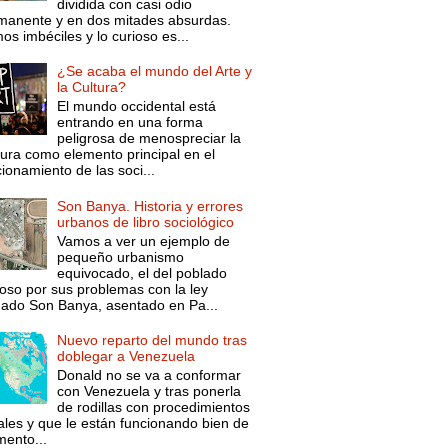
dividida con casi odio
manente y en dos mitades absurdas.
s imbéciles y lo curioso es...
¿Se acaba el mundo del Arte y
la Cultura?
El mundo occidental está
entrando en una forma
peligrosa de menospreciar la
tura como elemento principal en el
ionamiento de las soci...
Son Banya. Historia y errores
urbanos de libro sociológico
Vamos a ver un ejemplo de
pequeño urbanismo
equivocado, el del poblado
oso por sus problemas con la ley
mado Son Banya, asentado en Pa...
Nuevo reparto del mundo tras
doblegar a Venezuela
Donald no se va a conformar
con Venezuela y tras ponerla
de rodillas con procedimientos
ales y que le están funcionando bien de
ento...