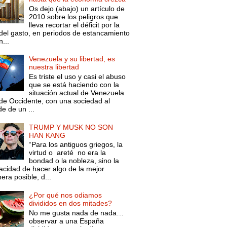
Os dejo (abajo) un artículo de
2010 sobre los peligros que
lleva recortar el déficit por la
 del gasto, en periodos de estancamiento
...
Venezuela y su libertad, es
nuestra libertad
Es triste el uso y casi el abuso
que se está haciendo con la
situación actual de Venezuela
de Occidente, con una sociedad al
e de un ...
TRUMP Y MUSK NO SON
HAN KANG
“Para los antiguos griegos, la
virtud o areté no era la
bondad o la nobleza, sino la
acidad de hacer algo de la mejor
ra posible, d...
¿Por qué nos odiamos
divididos en dos mitades?
No me gusta nada de nada…
observar a una España