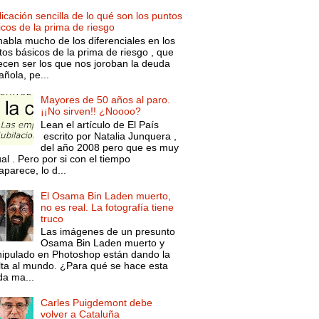
icación sencilla de lo qué son los puntos
icos de la prima de riesgo
habla mucho de los diferenciales en los
tos básicos de la prima de riesgo , que
ecen ser los que nos joroban la deuda
ñola, pe...
Mayores de 50 años al paro.
¡¡No sirven!! ¿Noooo?
Lean el artículo de El País
escrito por Natalia Junquera ,
del año 2008 pero que es muy
al . Pero por si con el tiempo
parece, lo d...
El Osama Bin Laden muerto,
no es real. La fotografía tiene
truco
Las imágenes de un presunto
Osama Bin Laden muerto y
ipulado en Photoshop están dando la
lta al mundo. ¿Para qué se hace esta
da ma...
Carles Puigdemont debe
volver a Cataluña