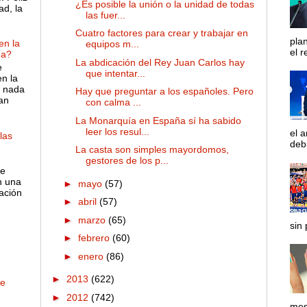
¿Es posible la unión o la unidad de todas
ad, la
las fuer...
Cuatro factores para crear y trabajar en
pla
en la
equipos m...
el r
ña?
La abdicación del Rey Juan Carlos hay
e
que intentar...
en la
e nada
Hay que preguntar a los españoles. Pero
an
con calma ...
La Monarquía en España sí ha sabido
leer los resul...
el a
las
debi
La casta son simples mayordomos,
gestores de los p...
de
n una
►
mayo
(57)
uación
►
abril
(57)
.
►
marzo
(65)
sin 
►
febrero
(60)
►
enero
(86)
►
2013
(622)
ve
►
2012
(742)
mese