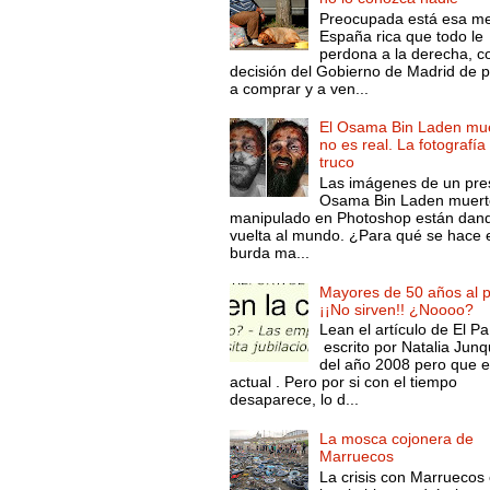
Preocupada está esa m
España rica que todo le
perdona a la derecha, c
decisión del Gobierno de Madrid de 
a comprar y a ven...
El Osama Bin Laden mue
no es real. La fotografía
truco
Las imágenes de un pre
Osama Bin Laden muert
manipulado en Photoshop están dand
vuelta al mundo. ¿Para qué se hace 
burda ma...
Mayores de 50 años al p
¡¡No sirven!! ¿Noooo?
Lean el artículo de El Pa
escrito por Natalia Junq
del año 2008 pero que 
actual . Pero por si con el tiempo
desaparece, lo d...
La mosca cojonera de
Marruecos
La crisis con Marruecos