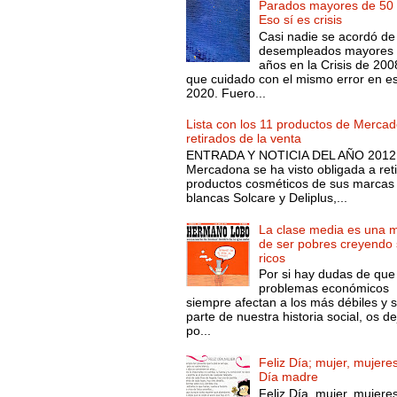
Parados mayores de 50 
Eso sí es crisis
Casi nadie se acordó de
desempleados mayores 
años en la Crisis de 200
que cuidado con el mismo error en e
2020. Fuero...
Lista con los 11 productos de Merca
retirados de la venta
ENTRADA Y NOTICIA DEL AÑO 2012.
Mercadona se ha visto obligada a reti
productos cosméticos de sus marcas
blancas Solcare y Deliplus,...
La clase media es una 
de ser pobres creyendo 
ricos
Por si hay dudas de que
problemas económicos
siempre afectan a los más débiles y 
parte de nuestra historia social, os d
po...
Feliz Día; mujer, mujeres
Día madre
Feliz Día, mujer, mujeres