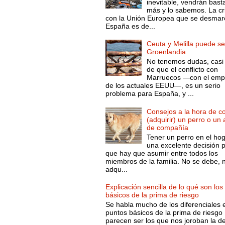
inevitable, vendrán bast
más y lo sabemos. La cri
con la Unión Europea que se desmar
España es de...
Ceuta y Melilla puede se
Groenlandia
No tenemos dudas, casi 
de que el conflicto con
Marruecos —con el emp
de los actuales EEUU—, es un serio
problema para España, y ...
Consejos a la hora de c
(adquirir) un perro o un
de compañía
Tener un perro en el ho
una excelente decisión 
que hay que asumir entre todos los
miembros de la familia. No se debe, 
adqu...
Explicación sencilla de lo qué son los
básicos de la prima de riesgo
Se habla mucho de los diferenciales 
puntos básicos de la prima de riesgo 
parecen ser los que nos joroban la d