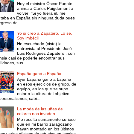
Hoy el ministro Óscar Puente
anima a Carles Puigdemont a
volver: “Si yo fuera él, me
ntaba en España sin ninguna duda pues
egreso de...
Yo sí creo a Zapatero. Lo sé.
Soy imbécil
He escuchado (visto) la
entrevista al Presidente José
Luis Rodríguez Zapatero , con
nsia casi de poderle encontrar sus
lidades, sus ...
España ganó a España
Ayer España ganó a España
en esos ejercicios de grupo, de
equipo, en los que se supo
estar a la altura del objetivo,
personalismos, sabi...
La moda de las uñas de
colores nos invaden
Me resulta sumamente curioso
que en mi barrio zaragozano
hayan montado en los últimos
s varias oficinas de tatuajes en locales