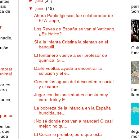
►
julio
(34)
antes
sis
per
▼
junio
(49)
ca de
Somo
Ahora Pablo Iglesias fue colaborador de
ETA. Jope,...
r
Los Reyes de España se van al Vaticano.
¿Es lógico?
nadie,
Si a la infanta Cristina la sientan en el
banquill...
ujón
Cul
func
El fontanero vuelve a ser profesor de
química. Si ...
Darle vueltas ayuda a encontrar la
omprar
solución y el é...
 animal
Crecen las aguas del descontento social
gar es
y el cabre...
pero
fam
lla
Jugar con las sociedades cuesta muy
nunca,
caro. Irak y E...
La pobreza de la infancia en la España
hundida, se...
 puntos
¡No sé donde nos van a mandar! O casi
mejor: no qu...
en los
, que
ileg
El Corán lo prohibe, pero que está
euda
mom