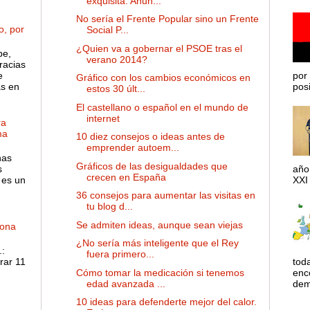
exquisita. Anun...
No sería el Frente Popular sino un Frente
o, por
Social P...
¿Quien va a gobernar el PSOE tras el
pe,
verano 2014?
racias
e
por 
Gráfico con los cambios económicos en
as en
posib
estos 30 últ...
El castellano o español en el mundo de
internet
ra
ma
10 diez consejos o ideas antes de
emprender autoem...
has
Gráficos de las desigualdades que
s
año
crecen en España
 es un
XXI 
36 consejos para aumentar las visitas en
tu blog d...
Se admiten ideas, aunque sean viejas
dona
¿No sería más inteligente que el Rey
:
fuera primero...
rar 11
tod
Cómo tomar la medicación si tenemos
enco
edad avanzada ...
dem
10 ideas para defenderte mejor del calor.