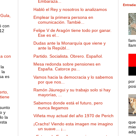
Embaraza...
Entrada
Habló el Rey y nosotros lo analizamos
 Gula,
Emplear la primera persona en
comunicación. Tambié...
ó con
Felipe V de Aragón tiene todo por ganar.
 12
Ese es el...
fam
Dudas ante la Monarquía que viene y
lla
ante la Repúbl...
Partido. Socialista. Obrero. Español.
ha con
Mesa redonda sobre pensiones en
la
España. Catorce pu...
 la
sa es
Vamos hacia la democracia y lo sabemos
por 
por que nos...
posib
Ramón Jáuregui y su trabajo solo si hay
rto,
mayorías, ...
 tiene
Sabemos donde está el futuro, pero
sunto
nunca llegamos
o y
Viñeta muy actual del año 1970 de Perich
o la
esta
que
¡Crachs! Viendo esta imagen me imagino
mie
un suave… ¡...
adqu