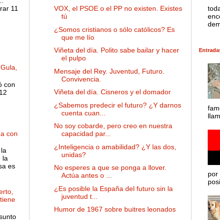
:
rar 11
tod
VOX, el PSOE o el PP no existen. Existes
enco
tú
dem
¿Somos cristianos o sólo católicos? Es
que me lío
Viñeta del día. Polito sabe bailar y hacer
Entrada
el pulpo
 Gula,
Mensaje del Rey. Juventud, Futuro.
Convivencia.
ó con
Viñeta del día. Cisneros y el domador
 12
¿Sabemos predecir el futuro? ¿Y darnos
fam
cuenta cuan...
lla
No soy cobarde, pero creo en nuestra
ha con
capacidad par...
¿Inteligencia o amabilidad? ¿Y las dos,
la
unidas?
 la
sa es
No esperes a que se ponga a llover.
por 
Actúa antes o ...
posib
¿Es posible la España del futuro sin la
rto,
juventud t...
 tiene
Humor de 1967 sobre buitres leonados
sunto