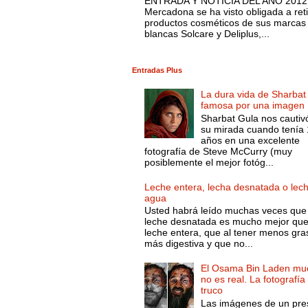
ENTRADA Y NOTICIA DEL AÑO 2012.
Mercadona se ha visto obligada a reti
productos cosméticos de sus marcas
blancas Solcare y Deliplus,...
Entradas Plus
La dura vida de Sharbat
famosa por una imagen
Sharbat Gula nos cautiv
su mirada cuando tenía
años en una excelente
fotografía de Steve McCurry (muy
posiblemente el mejor fotóg...
Leche entera, lecha desnatada o lec
agua
Usted habrá leído muchas veces que 
leche desnatada es mucho mejor que
leche entera, que al tener menos gra
más digestiva y que no...
El Osama Bin Laden mue
no es real. La fotografía
truco
Las imágenes de un pre