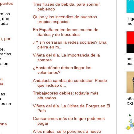
 puntos
Tres frases de bebida, para sonreír
bebiendo
en los
Quino y los incendios de nuestros
, que
ileg
propios espacios
euda
mom
En España entendemos mucho de
Santos y de Inocentes
o, por
¿Y sin cerraran la redes sociales? Una
cierra en m...
pe,
racias
Viñeta del día. La importancia de la
e
por 
sombra
as en
posib
¿Hasta dónde deben llegar los
voluntarios?
ra
Andalucía cambia de conductor. Puede
ma
que incluso d...
Trabajadores débiles: todavía más
has
abusados
s
año
 es un
XXI 
Viñeta del día. La última de Forges en El
País
Consumimos más de lo que podemos
pagar
dona
A los malos, se lo ponemos a huevo