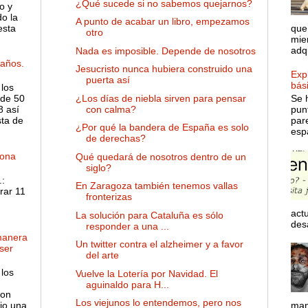
¿Qué sucede si no sabemos quejarnos?
o y
o la
A punto de acabar un libro, empezamos
esta
que
otro
mie
adqu
Nada es imposible. Depende de nosotros
años.
Jesucristo nunca hubiera construido una
Expl
puerta así
bás
 los
¿Los días de niebla sirven para pensar
de 50
Se 
con calma?
8 así
pun
sta de
par
¿Por qué la bandera de España es solo
espa
de derechas?
dona
Qué quedará de nosotros dentro de un
siglo?
:
En Zaragoza también tenemos vallas
rar 11
fronterizas
actu
La solución para Cataluña es sólo
desa
responder a una ...
manera
Un twitter contra el alzheimer y a favor
ser
del arte
 los
Vuelve la Lotería por Navidad. El
aguinaldo para H...
son
Los viejunos lo entendemos, pero nos
ejo una
man