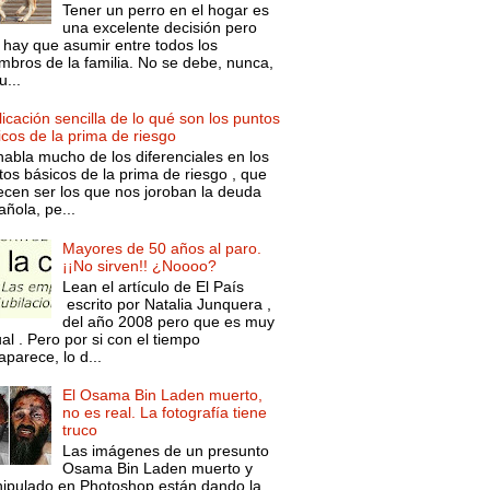
Tener un perro en el hogar es
una excelente decisión pero
 hay que asumir entre todos los
mbros de la familia. No se debe, nunca,
...
icación sencilla de lo qué son los puntos
icos de la prima de riesgo
habla mucho de los diferenciales en los
tos básicos de la prima de riesgo , que
ecen ser los que nos joroban la deuda
ñola, pe...
Mayores de 50 años al paro.
¡¡No sirven!! ¿Noooo?
Lean el artículo de El País
escrito por Natalia Junquera ,
del año 2008 pero que es muy
al . Pero por si con el tiempo
parece, lo d...
El Osama Bin Laden muerto,
no es real. La fotografía tiene
truco
Las imágenes de un presunto
Osama Bin Laden muerto y
ipulado en Photoshop están dando la