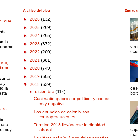
Archivo del blog
Entrada
►
2026
(132)
d, que
►
2025
(269)
edia
►
2024
(265)
on la
►
2023
(372)
ponerse
vía
econ
►
2022
(200)
►
2021
(381)
rto,
 tiene
►
2020
(749)
►
2019
(605)
sunto
o y
▼
2018
(639)
o la
des
▼
diciembre
(114)
esta
bord
Casi nadie quiere ser político, y eso es
muy negativo
aro.
Los anuncios de colonia son
contraproducentes
ís
uera ,
Termina 2018 llevándose la dignidad
es muy
cap
laboral
mane
La viñeta del día. No te dejes engañar