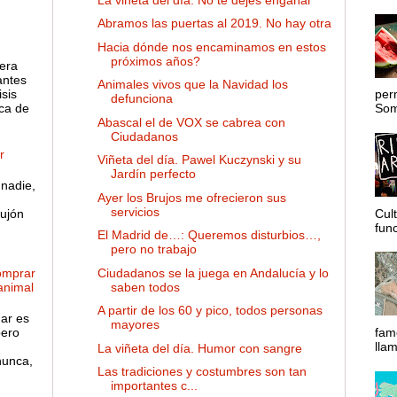
Abramos las puertas al 2019. No hay otra
Hacia dónde nos encaminamos en estos
próximos años?
 era
antes
Animales vivos que la Navidad los
sis
per
defunciona
ca de
Somo
Abascal el de VOX se cabrea con
Ciudadanos
r
Viñeta del día. Pawel Kuczynski y su
Jardín perfecto
nadie,
Ayer los Brujos me ofrecieron sus
servicios
ujón
Cul
func
El Madrid de…: Queremos disturbios…,
pero no trabajo
Ciudadanos se la juega en Andalucía y lo
omprar
saben todos
 animal
A partir de los 60 y pico, todos personas
gar es
mayores
pero
fam
lla
La viñeta del día. Humor con sangre
nunca,
Las tradiciones y costumbres son tan
importantes c...