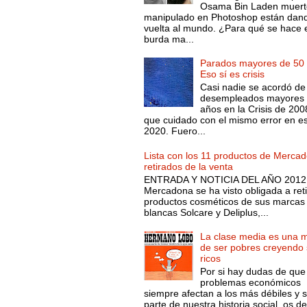
Osama Bin Laden muert
manipulado en Photoshop están dand
vuelta al mundo. ¿Para qué se hace 
burda ma...
Parados mayores de 50 
Eso sí es crisis
Casi nadie se acordó de
desempleados mayores 
años en la Crisis de 200
que cuidado con el mismo error en e
2020. Fuero...
Lista con los 11 productos de Merca
retirados de la venta
ENTRADA Y NOTICIA DEL AÑO 2012.
Mercadona se ha visto obligada a reti
productos cosméticos de sus marcas
blancas Solcare y Deliplus,...
La clase media es una 
de ser pobres creyendo 
ricos
Por si hay dudas de que
problemas económicos
siempre afectan a los más débiles y 
parte de nuestra historia social, os d