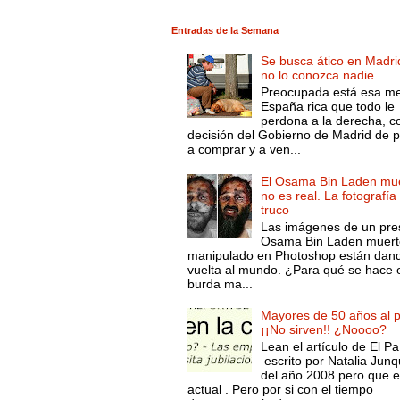
Entradas de la Semana
Se busca ático en Madri
no lo conozca nadie
Preocupada está esa m
España rica que todo le
perdona a la derecha, c
decisión del Gobierno de Madrid de 
a comprar y a ven...
El Osama Bin Laden mue
no es real. La fotografía
truco
Las imágenes de un pre
Osama Bin Laden muert
manipulado en Photoshop están dand
vuelta al mundo. ¿Para qué se hace 
burda ma...
Mayores de 50 años al p
¡¡No sirven!! ¿Noooo?
Lean el artículo de El Pa
escrito por Natalia Junq
del año 2008 pero que 
actual . Pero por si con el tiempo