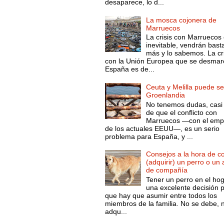
desaparece, lo d...
La mosca cojonera de
Marruecos
La crisis con Marruecos
inevitable, vendrán bast
más y lo sabemos. La cri
con la Unión Europea que se desmar
España es de...
Ceuta y Melilla puede se
Groenlandia
No tenemos dudas, casi 
de que el conflicto con
Marruecos —con el emp
de los actuales EEUU—, es un serio
problema para España, y ...
Consejos a la hora de c
(adquirir) un perro o un
de compañía
Tener un perro en el ho
una excelente decisión 
que hay que asumir entre todos los
miembros de la familia. No se debe, 
adqu...