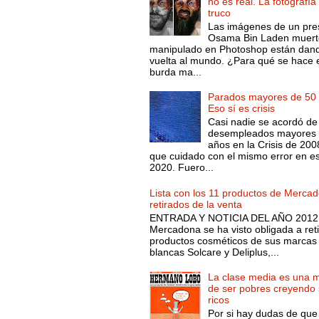
no es real. La fotografía
truco
Las imágenes de un pre
Osama Bin Laden muert
manipulado en Photoshop están dand
vuelta al mundo. ¿Para qué se hace 
burda ma...
Parados mayores de 50 
Eso sí es crisis
Casi nadie se acordó de
desempleados mayores 
años en la Crisis de 200
que cuidado con el mismo error en e
2020. Fuero...
Lista con los 11 productos de Merca
retirados de la venta
ENTRADA Y NOTICIA DEL AÑO 2012.
Mercadona se ha visto obligada a reti
productos cosméticos de sus marcas
blancas Solcare y Deliplus,...
La clase media es una 
de ser pobres creyendo 
ricos
Por si hay dudas de que