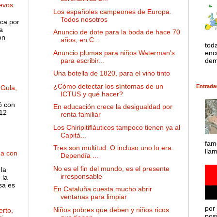
evos
Los españoles campeones de Europa.
Todos nosotros
ca por
a
Anuncio de dote para la boda de hace 70
on
años, en C...
tod
Anuncio plumas para niños Waterman's
enco
para escribir...
dem
Una botella de 1820, para el vino tinto
¿Cómo detectar los síntomas de un
Entrada
 Gula,
ICTUS y qué hacer?
ó con
En educación crece la desigualdad por
 12
renta familiar
Los Chiripitifláuticos tampoco tienen ya al
Capitá...
fam
Tres son multitud. O incluso uno lo era.
lla
ha con
Dependía ...
No es el fin del mundo, es el presente
la
irresponsable
 la
sa es
En Cataluña cuesta mucho abrir
ventanas para limpiar
por 
Niños pobres que deben y niños ricos
rto,
posib