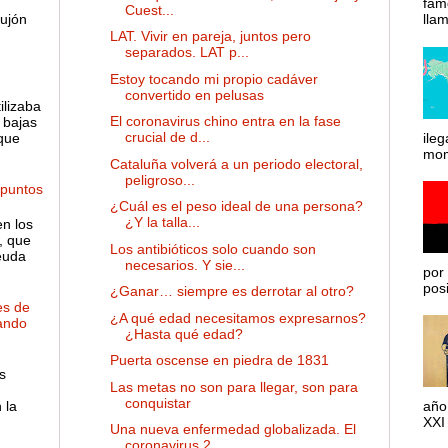
fam
Cuest...
ujón
lla
LAT. Vivir en pareja, juntos pero
separados. LAT p...
Estoy tocando mi propio cadáver
convertido en pelusas
ilizaba
El coronavirus chino entra en la fase
 bajas
crucial de d...
 que
ileg
mom
Cataluña volverá a un periodo electoral,
peligroso...
 puntos
¿Cuál es el peso ideal de una persona?
¿Y la talla...
en los
, que
Los antibióticos solo cuando son
euda
necesarios. Y sie...
por 
posib
¿Ganar… siempre es derrotar al otro?
es de
¿A qué edad necesitamos expresarnos?
ando
¿Hasta qué edad?
Puerta oscense en piedra de 1831
s
Las metas no son para llegar, son para
conquistar
 la
año
XXI 
Una nueva enfermedad globalizada. El
coronavirus 2...