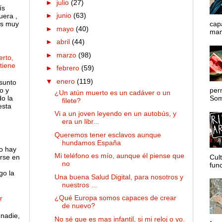
►
julio
(27)
ís
►
junio
(63)
uera ,
es muy
cap
►
mayo
(40)
mane
►
abril
(44)
►
marzo
(98)
rto,
 tiene
►
febrero
(59)
▼
enero
(119)
sunto
o y
per
¿Un atún muerto es un cadáver o un
o la
Somo
filete?
esta
Vi a un joven leyendo en un autobús, y
era un libr...
Queremos tener esclavos aunque
hundamos España
no hay
Mi teléfono es mío, aunque él piense que
rse en
Cul
no
func
go la
Una buena Salud Digital, para nosotros y
nuestros ...
¿Qué Europa somos capaces de crear
r
de nuevo?
nadie,
No sé que es mas infantil, si mi reloj o yo.