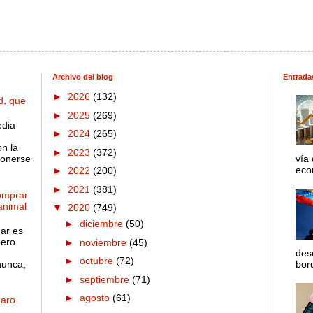
Archivo del blog
Entrada
►
2026
(132)
d, que
►
2025
(269)
edia
►
2024
(265)
on la
►
2023
(372)
ponerse
vía
econ
►
2022
(200)
►
2021
(381)
omprar
 animal
▼
2020
(749)
►
diciembre
(50)
gar es
pero
►
noviembre
(45)
des
►
octubre
(72)
nunca,
bord
►
septiembre
(71)
►
agosto
(61)
aro.