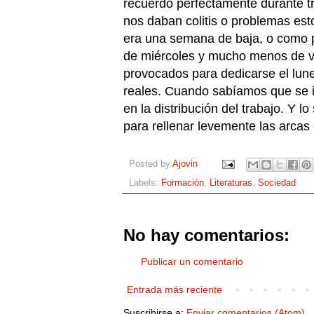
recuerdo perfectamente durante t
nos daban colitis o problemas est
era una semana de baja, o como p
de miércoles y mucho menos de vi
provocados para dedicarse el lun
reales. Cuando sabíamos que se i
en la distribución del trabajo. Y l
para rellenar levemente las arcas
Posted by
Ajovin
Labels:
Formación
,
Literaturas
,
Sociedad
No hay comentarios:
Publicar un comentario
Entrada más reciente
Suscribirse a:
Enviar comentarios (Atom)