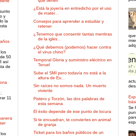
que tienen
 tiene
¿Está la joyería en entredicho por el uso
sunto
de mater...
o y
o la
Consejos para aprender a estudiar y
esta
retener
¿Tenemos que consentir tantas mentiras
que
de la igles...
mie
años.
adqu
¿Qué debemos (podemos) hacer contra
el virus chino?
 los
de 50
Temporal Gloria y suministro eléctrico en
8 así
Teruel
sta de
Sube el SMI pero todavía no está a la
altura de Eu...
actu
dona
Sin raíces no somos nada. Un muerto
desa
viviente
:
Expl
rar 11
Pistero y Torzón, las dos palabras de
bás
esta semana
Se 
El éxito depende de ese punto de locura
pun
par
manera
Si te encuadran, te conviertes en animal
espa
ser
de granja
Ticket para los baños públicos de un
 los