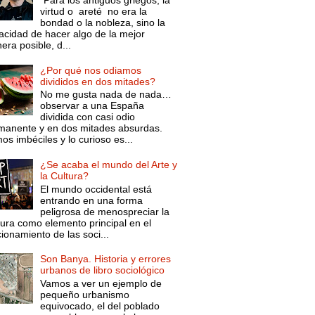
virtud o areté no era la
bondad o la nobleza, sino la
acidad de hacer algo de la mejor
ra posible, d...
¿Por qué nos odiamos
divididos en dos mitades?
No me gusta nada de nada…
observar a una España
dividida con casi odio
manente y en dos mitades absurdas.
s imbéciles y lo curioso es...
¿Se acaba el mundo del Arte y
la Cultura?
El mundo occidental está
entrando en una forma
peligrosa de menospreciar la
tura como elemento principal en el
ionamiento de las soci...
Son Banya. Historia y errores
urbanos de libro sociológico
Vamos a ver un ejemplo de
pequeño urbanismo
equivocado, el del poblado