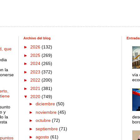
Archivo del blog
Entrada
►
2026
(132)
d, que
►
2025
(269)
edia
►
2024
(265)
on la
►
2023
(372)
ponerse
vía
econ
►
2022
(200)
►
2021
(381)
rto,
 tiene
▼
2020
(749)
►
diciembre
(50)
sunto
o y
►
noviembre
(45)
o la
des
►
octubre
(72)
esta
bord
►
septiembre
(71)
►
agosto
(61)
 puntos