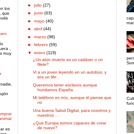
►
julio
(27)
en los
►
junio
(63)
, que
euda
cap
►
mayo
(40)
mane
►
abril
(44)
aro.
►
marzo
(98)
ís
►
febrero
(59)
uera ,
▼
enero
(119)
es muy
per
¿Un atún muerto es un cadáver o un
Somo
filete?
Vi a un joven leyendo en un autobús, y
r
era un libr...
nadie,
Queremos tener esclavos aunque
hundamos España
ujón
Mi teléfono es mío, aunque él piense que
Cul
no
func
Una buena Salud Digital, para nosotros y
omprar
nuestros ...
 animal
¿Qué Europa somos capaces de crear
de nuevo?
gar es
pero