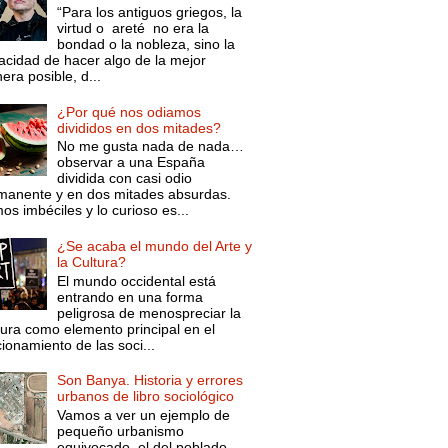
“Para los antiguos griegos, la
virtud o areté no era la
bondad o la nobleza, sino la
acidad de hacer algo de la mejor
ra posible, d...
¿Por qué nos odiamos
divididos en dos mitades?
No me gusta nada de nada…
observar a una España
dividida con casi odio
manente y en dos mitades absurdas.
s imbéciles y lo curioso es...
¿Se acaba el mundo del Arte y
la Cultura?
El mundo occidental está
entrando en una forma
peligrosa de menospreciar la
tura como elemento principal en el
ionamiento de las soci...
Son Banya. Historia y errores
urbanos de libro sociológico
Vamos a ver un ejemplo de
pequeño urbanismo
equivocado, el del poblado