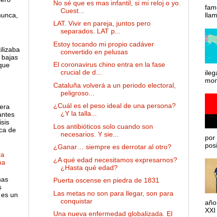
No sé que es mas infantil, si mi reloj o yo.
fam
Cuest...
nunca,
lla
LAT. Vivir en pareja, juntos pero
separados. LAT p...
Estoy tocando mi propio cadáver
ilizaba
convertido en pelusas
 bajas
El coronavirus chino entra en la fase
 que
crucial de d...
ileg
mom
Cataluña volverá a un periodo electoral,
peligroso...
¿Cuál es el peso ideal de una persona?
 era
¿Y la talla...
antes
sis
Los antibióticos solo cuando son
ca de
necesarios. Y sie...
por 
posib
¿Ganar… siempre es derrotar al otro?
ra
¿A qué edad necesitamos expresarnos?
ma
¿Hasta qué edad?
has
Puerta oscense en piedra de 1831
s
Las metas no son para llegar, son para
 es un
conquistar
año
XXI 
Una nueva enfermedad globalizada. El