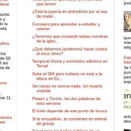
posib
que tienen
 tiene
¿Está la joyería en entredicho por el uso
sunto
de mater...
o y
o la
Consejos para aprender a estudiar y
esta
retener
¿Tenemos que consentir tantas mentiras
que
de la igles...
mie
años.
adqu
¿Qué debemos (podemos) hacer contra
el virus chino?
 los
Expl
de 50
Temporal Gloria y suministro eléctrico en
bás
8 así
Teruel
sta de
Se 
pun
Sube el SMI pero todavía no está a la
par
altura de Eu...
espa
dona
Sin raíces no somos nada. Un muerto
viviente
:
rar 11
Pistero y Torzón, las dos palabras de
esta semana
El éxito depende de ese punto de locura
actu
manera
Si te encuadran, te conviertes en animal
desa
ser
de granja