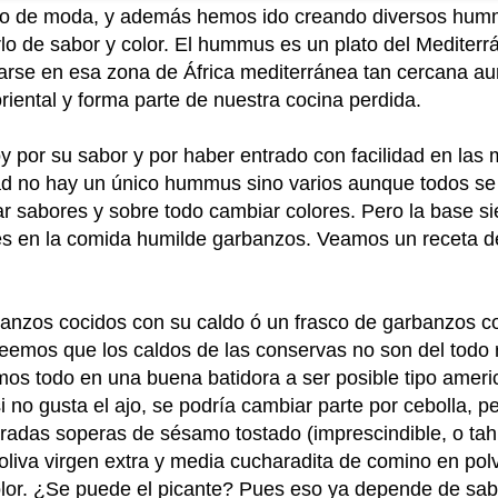
o de moda, y además hemos ido creando diversos humm
lo de sabor y color. El hummus es un plato del Mediterrá
rarse en esa zona de África mediterránea tan cercana 
iental y forma parte de nuestra cocina perdida.
por su sabor y por haber entrado con facilidad en las 
dad no hay un único hummus sino varios aunque todos s
ar sabores y sobre todo cambiar colores. Pero la base s
tes en la comida humilde garbanzos. Veamos un receta 
rbanzos cocidos con su caldo ó un frasco de garbanzos 
eemos que los caldos de las conservas no son del todo 
emos todo en una buena batidora a ser posible tipo amer
si no gusta el ajo, se podría cambiar parte por cebolla,
aradas soperas de sésamo tostado (imprescindible, o ta
liva virgen extra y media cucharadita de comino en polvo
color. ¿Se puede el picante? Pues eso ya depende de sab