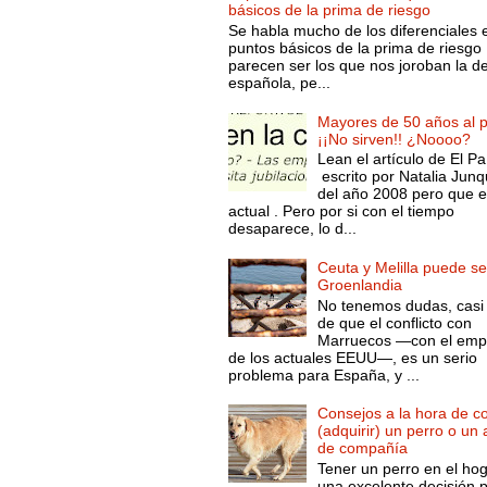
básicos de la prima de riesgo
Se habla mucho de los diferenciales 
puntos básicos de la prima de riesgo 
parecen ser los que nos joroban la d
española, pe...
Mayores de 50 años al p
¡¡No sirven!! ¿Noooo?
Lean el artículo de El Pa
escrito por Natalia Junq
del año 2008 pero que 
actual . Pero por si con el tiempo
desaparece, lo d...
Ceuta y Melilla puede se
Groenlandia
No tenemos dudas, casi 
de que el conflicto con
Marruecos —con el emp
de los actuales EEUU—, es un serio
problema para España, y ...
Consejos a la hora de c
(adquirir) un perro o un
de compañía
Tener un perro en el ho
una excelente decisión 