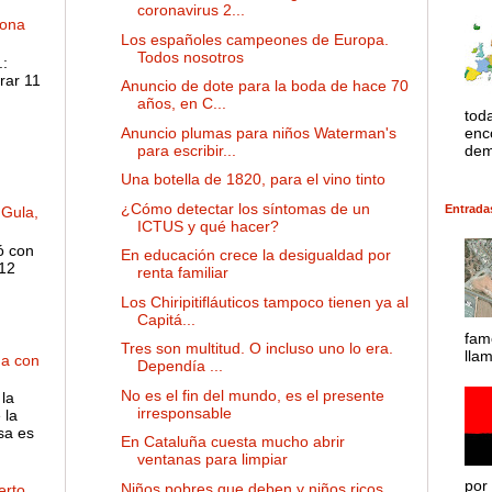
coronavirus 2...
dona
Los españoles campeones de Europa.
Todos nosotros
:
rar 11
Anuncio de dote para la boda de hace 70
años, en C...
tod
Anuncio plumas para niños Waterman's
enco
para escribir...
dem
Una botella de 1820, para el vino tinto
¿Cómo detectar los síntomas de un
Entrada
 Gula,
ICTUS y qué hacer?
ó con
En educación crece la desigualdad por
 12
renta familiar
Los Chiripitifláuticos tampoco tienen ya al
Capitá...
fam
Tres son multitud. O incluso uno lo era.
lla
ha con
Dependía ...
No es el fin del mundo, es el presente
la
irresponsable
 la
sa es
En Cataluña cuesta mucho abrir
ventanas para limpiar
por 
Niños pobres que deben y niños ricos
rto,