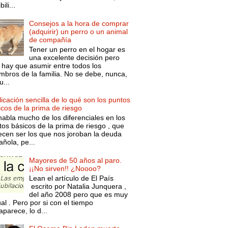
ili...
Consejos a la hora de comprar
(adquirir) un perro o un animal
de compañía
Tener un perro en el hogar es
una excelente decisión pero
 hay que asumir entre todos los
mbros de la familia. No se debe, nunca,
...
icación sencilla de lo qué son los puntos
icos de la prima de riesgo
habla mucho de los diferenciales en los
tos básicos de la prima de riesgo , que
ecen ser los que nos joroban la deuda
ñola, pe...
Mayores de 50 años al paro.
¡¡No sirven!! ¿Noooo?
Lean el artículo de El País
escrito por Natalia Junquera ,
del año 2008 pero que es muy
al . Pero por si con el tiempo
parece, lo d...