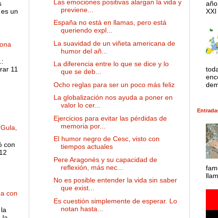
Las emociones positivas alargan la vida y
s
año
previene...
 es un
XXI 
España no está en llamas, pero está
queriendo expl...
La suavidad de un viñeta americana de
dona
humor del añ...
:
La diferencia entre lo que se dice y lo
rar 11
tod
que se deb...
enco
Ocho reglas para ser un poco más feliz
dem
La globalización nos ayuda a poner en
valor lo cer...
Entrada
Ejercicios para evitar las pérdidas de
memoria por...
 Gula,
El humor negro de Cesc, visto con
ó con
tiempos actuales
 12
Pere Aragonés y su capacidad de
reflexión, más nec...
fam
lla
No es posible entender la vida sin saber
que exist...
ha con
Es cuestión simplemente de esperar. Lo
notan hasta...
la
 la