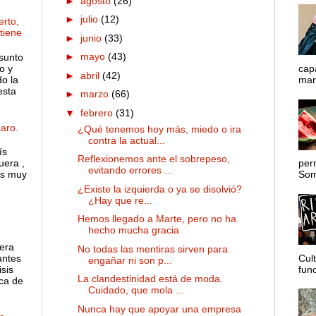
►
agosto
(26)
►
julio
(12)
rto,
 tiene
►
junio
(33)
►
mayo
(43)
sunto
o y
cap
►
abril
(42)
o la
mane
esta
►
marzo
(66)
▼
febrero
(31)
aro.
¿Qué tenemos hoy más, miedo o ira
contra la actual...
ís
Reflexionemos ante el sobrepeso,
uera ,
per
evitando errores ...
es muy
Somo
¿Existe la izquierda o ya se disolvió?
¿Hay que re...
Hemos llegado a Marte, pero no ha
hecho mucha gracia
 era
No todas las mentiras sirven para
antes
Cul
engañar ni son p...
sis
func
La clandestinidad está de moda.
ca de
Cuidado, que mola ...
Nunca hay que apoyar una empresa