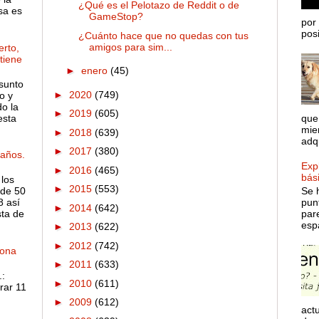
¿Qué es el Pelotazo de Reddit o de
sa es
GameStop?
por 
posib
¿Cuánto hace que no quedas con tus
amigos para sim...
rto,
 tiene
►
enero
(45)
sunto
►
2020
(749)
o y
o la
►
2019
(605)
esta
que
mie
►
2018
(639)
adqu
►
2017
(380)
años.
Expl
►
2016
(465)
bás
 los
►
2015
(553)
de 50
Se 
8 así
pun
►
2014
(642)
sta de
par
espa
►
2013
(622)
►
2012
(742)
dona
►
2011
(633)
:
►
2010
(611)
rar 11
►
2009
(612)
actu