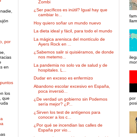
r
Zombi
¿Ser pacíficos es inútil? Igual hay que
nadie,
cambiar lo...
fam
ujón
lla
Hoy quiero soñar un mundo nuevo
La dieta ideal y fácil, para todo el mundo
La mágica arenisca del montículo de
o, por
Ayers Rock en ...
¿Sabemos salir si quisiéramos, de donde
pe,
nos metemo...
racias
ileg
e
mom
La pandemia no solo va de salud y de
as en
hospitales. L...
Dudar en exceso es enfermizo
 puntos
Abandono escolar excesivo en España,
poca inversió...
en los
, que
por 
¿De verdad un gobierno sin Podemos
euda
posib
sería mejor? ¿P...
¿Sirven los test de antígenos para
conocer a los c...
ra
ma
¿Por qué se incendian las calles de
España por vio...
has