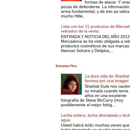
formas de atacar. Y una
pocas de defenderse. La información
arma fundamental, y de eso ya sabía
mucho Hitle...
Lista con los 11 productos de Merca
retirados de la venta
ENTRADA Y NOTICIA DEL AÑO 2012.
Mercadona se ha visto obligada a reti
productos cosméticos de sus marcas
blancas Solcare y Deliplus,...
Entradas Plus
La dura vida de Sharbat
famosa por una imagen
Sharbat Gula nos cautiv
su mirada cuando tenía
años en una excelente
fotografía de Steve McCurry (muy
posiblemente el mejor fotóg...
Leche entera, lecha desnatada o lec
agua
Usted habrá leído muchas veces que 
leche desnatada es mucho mejor que