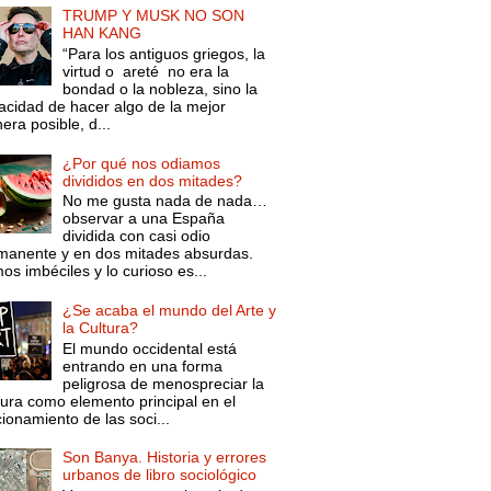
TRUMP Y MUSK NO SON
HAN KANG
“Para los antiguos griegos, la
virtud o areté no era la
bondad o la nobleza, sino la
acidad de hacer algo de la mejor
ra posible, d...
¿Por qué nos odiamos
divididos en dos mitades?
No me gusta nada de nada…
observar a una España
dividida con casi odio
manente y en dos mitades absurdas.
s imbéciles y lo curioso es...
¿Se acaba el mundo del Arte y
la Cultura?
El mundo occidental está
entrando en una forma
peligrosa de menospreciar la
tura como elemento principal en el
ionamiento de las soci...
Son Banya. Historia y errores
urbanos de libro sociológico