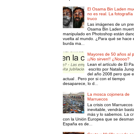
El Osama Bin Laden mue
no es real. La fotografía
truco
Las imágenes de un pre
Osama Bin Laden muert
manipulado en Photoshop están dand
vuelta al mundo. ¿Para qué se hace 
burda ma...
Mayores de 50 años al p
¡¡No sirven!! ¿Noooo?
Lean el artículo de El Pa
escrito por Natalia Junq
del año 2008 pero que 
actual . Pero por si con el tiempo
desaparece, lo d...
La mosca cojonera de
Marruecos
La crisis con Marruecos
inevitable, vendrán bast
más y lo sabemos. La cri
con la Unión Europea que se desmar
España es de...