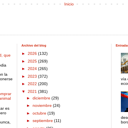
Inicio
Archivo del blog
Entrada
►
2026
(132)
d, que
►
2025
(269)
edia
►
2024
(265)
on la
►
2023
(372)
ponerse
vía
econ
►
2022
(200)
▼
2021
(381)
omprar
►
diciembre
(29)
 animal
►
noviembre
(24)
gar es
pero
►
octubre
(19)
des
►
septiembre
(11)
nunca,
bord