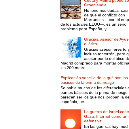
Ceuta y Melilla puede se
Groenlandia
No tenemos dudas, casi 
de que el conflicto con
Marruecos —con el emp
de los actuales EEUU—, es un serio
problema para España, y ...
Gracias, Asesor de Ayus
el ático
Gracias asesor, eres tor
incluso tontorrón, pero g
asesor por lo del ático d
Madrid comprado para montar oficin
los 200 metro...
Explicación sencilla de lo qué son los
básicos de la prima de riesgo
Se habla mucho de los diferenciales 
puntos básicos de la prima de riesgo 
parecen ser los que nos joroban la d
española, pe...
La guerra de Israel cont
Gaza. Internet como ar
defensiva.
En las guerras hay muc