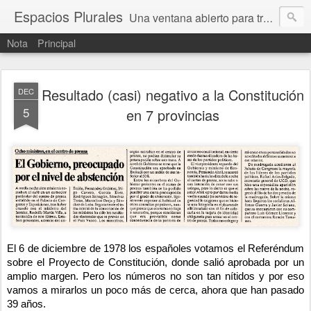
Espacios Plurales
Una ventana abierto para tratar problemas que nos afectan a todxs. Temas sociales, educación, cultura, economía, política, derechos, calidad de vida. Estamos gobernados, pero queremos una calidad mayor en la política.
Nota
Principal
Resultado (casi) negativo a la Constitución
DEC
5
en 7 provincias
El 6 de diciembre de 1978 los españoles votamos el Referéndum 
sobre el Proyecto de Constitución, donde salió aprobada por un 
amplio margen. Pero los números no son tan nítidos y por eso 
vamos a mirarlos un poco más de cerca, ahora que han pasado 
39 años.