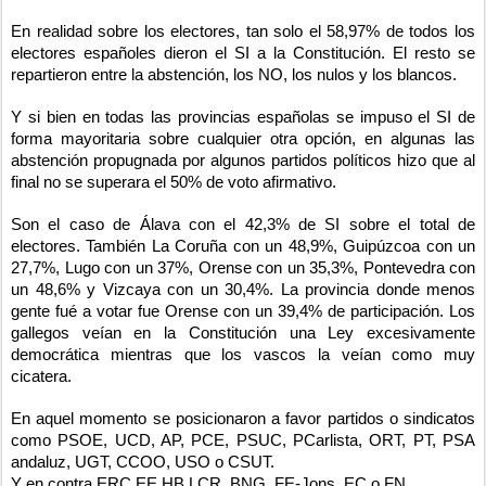
En realidad sobre los electores, tan solo el 58,97% de todos los 
electores españoles dieron el SI a la Constitución. El resto se 
repartieron entre la abstención, los NO, los nulos y los blancos. 
Y si bien en todas las provincias españolas se impuso el SI de 
forma mayoritaria sobre cualquier otra opción, en algunas las 
abstención propugnada por algunos partidos políticos hizo que al 
final no se superara el 50% de voto afirmativo.
Son el caso de Álava con el 42,3% de SI sobre el total de 
electores. También La Coruña con un 48,9%, Guipúzcoa con un 
27,7%, Lugo con un 37%, Orense con un 35,3%, Pontevedra con 
un 48,6% y Vizcaya con un 30,4%. La provincia donde menos 
gente fué a votar fue Orense con un 39,4% de participación. Los 
gallegos veían en la Constitución una Ley excesivamente 
democrática mientras que los vascos la veían como muy 
cicatera. 
En aquel momento se posicionaron a favor partidos o sindicatos 
como PSOE, UCD, AP, PCE, PSUC, PCarlista, ORT, PT, PSA 
andaluz, UGT, CCOO, USO o CSUT.
Y en contra ERC,EE,HB,LCR, BNG, FE-Jons, EC o FN