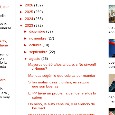
►
2026
(132)
d, que
►
2025
(269)
edia
►
2024
(265)
on la
▼
2023
(372)
ponerse
vía
►
diciembre
(57)
econ
►
noviembre
(27)
rto,
►
octubre
(10)
 tiene
►
septiembre
(22)
sunto
o y
▼
agosto
(26)
o la
des
Mayores de 50 años al paro. ¡¡No sirven!!
esta
bord
¿Noooo?
Mandas según lo que cobras por mandar
aro.
Si las malas ideas triunfan, es seguro
que son buenas
ís
uera ,
El PP tiene un problema de líder y ellos lo
es muy
cap
saben
mane
Un beso, la auto censura, y el silencio de
los med...
Necesitamos más relajación responsable