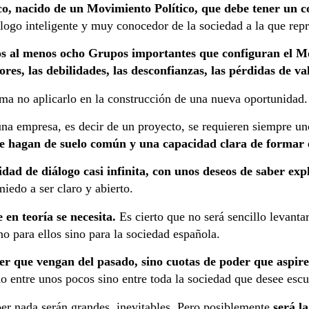
o, nacido de un Movimiento Político, que debe tener un
iálogo inteligente y muy conocedor de la sociedad a la que repr
s al menos ocho Grupos importantes que configuran el 
res, las debilidades, las desconfianzas, las pérdidas de va
uma no aplicarlo en la construcción de una nueva oportunidad.
una empresa, es decir de un proyecto, se requieren siempre u
que hagan de suelo común y una capacidad clara de formar
ad de diálogo casi infinita, con unos deseos de saber exp
iedo a ser claro y abierto.
en teoría se necesita.
Es cierto que no será sencillo levantar
no para ellos sino para la sociedad española.
er que vengan del pasado, sino cuotas de poder que aspire
no entre unos pocos sino entre toda la sociedad que desee esc
per nada serán grandes, inevitables. Pero posiblemente
será l