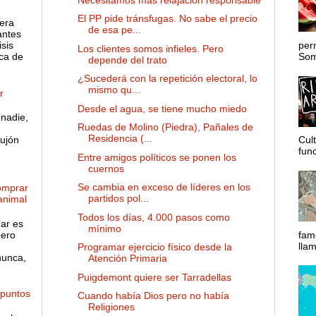
El PP pide tránsfugas. No sabe el precio
 era
de esa pe...
antes
sis
per
Los clientes somos infieles. Pero
ca de
Somo
depende del trato
¿Sucederá con la repetición electoral, lo
mismo qu...
r
Desde el agua, se tiene mucho miedo
nadie,
Ruedas de Molino (Piedra), Pañales de
Residencia (...
ujón
Cul
func
Entre amigos políticos se ponen los
cuernos
Se cambia en exceso de líderes en los
omprar
partidos pol...
 animal
Todos los días, 4.000 pasos como
gar es
mínimo
pero
fam
lla
Programar ejercicio físico desde la
nunca,
Atención Primaria
Puigdemont quiere ser Tarradellas
 puntos
Cuando había Dios pero no había
Religiones