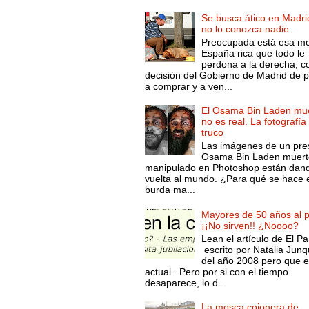
Se busca ático en Madri
no lo conozca nadie
Preocupada está esa m
España rica que todo le
perdona a la derecha, c
decisión del Gobierno de Madrid de 
a comprar y a ven...
El Osama Bin Laden mue
no es real. La fotografía
truco
Las imágenes de un pre
Osama Bin Laden muert
manipulado en Photoshop están dand
vuelta al mundo. ¿Para qué se hace 
burda ma...
Mayores de 50 años al p
¡¡No sirven!! ¿Noooo?
Lean el artículo de El Pa
escrito por Natalia Junq
del año 2008 pero que 
actual . Pero por si con el tiempo
desaparece, lo d...
La mosca cojonera de