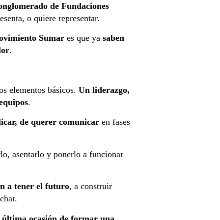
 conglomerado de Fundaciones
esenta, o quiere representar.
Movimiento Sumar
es que ya
saben
lor
.
nos elementos básicos.
Un liderazgo,
 equipos
.
licar, de querer comunicar
en fases
lo, asentarlo y ponerlo a funcionar
n a tener el futuro
, a construir
uchar.
a última ocasión de formar una