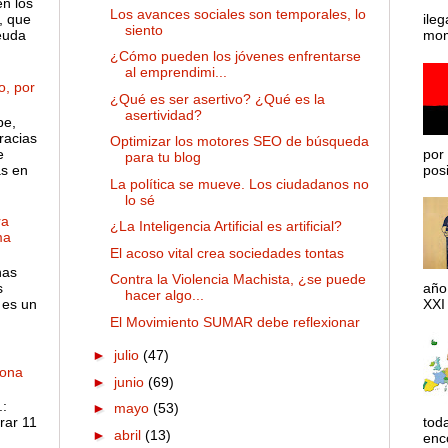
en los
Los avances sociales son temporales, lo
, que
ileg
siento
euda
mom
¿Cómo pueden los jóvenes enfrentarse
al emprendimi...
o, por
¿Qué es ser asertivo? ¿Qué es la
asertividad?
pe,
racias
Optimizar los motores SEO de búsqueda
e
por 
para tu blog
as en
posib
La política se mueve. Los ciudadanos no
lo sé
ra
¿La Inteligencia Artificial es artificial?
ma
El acoso vital crea sociedades tontas
has
Contra la Violencia Machista, ¿se puede
s
año
hacer algo...
 es un
XXI 
El Movimiento SUMAR debe reflexionar
►
julio
(47)
dona
►
junio
(69)
:
►
mayo
(53)
rar 11
tod
►
abril
(13)
enco