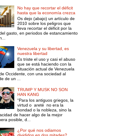
No hay que recortar el déficit
hasta que la economía crezca
Os dejo (abajo) un artículo de
2010 sobre los peligros que
lleva recortar el déficit por la
 del gasto, en periodos de estancamiento
...
Venezuela y su libertad, es
nuestra libertad
Es triste el uso y casi el abuso
que se está haciendo con la
situación actual de Venezuela
de Occidente, con una sociedad al
e de un ...
TRUMP Y MUSK NO SON
HAN KANG
“Para los antiguos griegos, la
virtud o areté no era la
bondad o la nobleza, sino la
acidad de hacer algo de la mejor
ra posible, d...
¿Por qué nos odiamos
divididos en dos mitades?