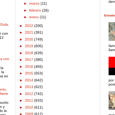
dem
►
marzo
(11)
►
febrero
(26)
Entrada
►
enero
(11)
 Gula,
►
2022
(200)
►
2021
(381)
ó con
 12
►
2020
(749)
fam
►
2019
(605)
lla
►
2018
(639)
ha con
►
2017
(380)
►
2016
(465)
la
 la
►
2015
(553)
sa es
►
2014
(642)
por 
posib
►
2013
(622)
rto,
 tiene
►
2012
(742)
►
2011
(633)
sunto
o y
►
2010
(611)
o la
►
2009
(612)
esta
que