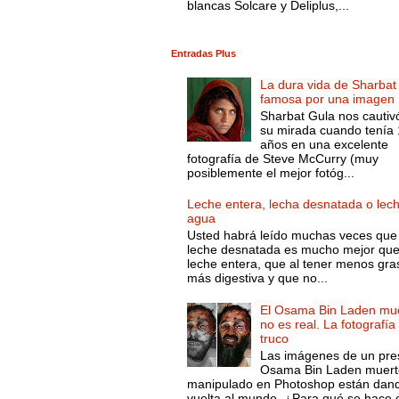
blancas Solcare y Deliplus,...
Entradas Plus
La dura vida de Sharbat
famosa por una imagen
Sharbat Gula nos cautiv
su mirada cuando tenía
años en una excelente
fotografía de Steve McCurry (muy
posiblemente el mejor fotóg...
Leche entera, lecha desnatada o lec
agua
Usted habrá leído muchas veces que 
leche desnatada es mucho mejor que
leche entera, que al tener menos gra
más digestiva y que no...
El Osama Bin Laden mue
no es real. La fotografía
truco
Las imágenes de un pre
Osama Bin Laden muert
manipulado en Photoshop están dand
vuelta al mundo. ¿Para qué se hace 