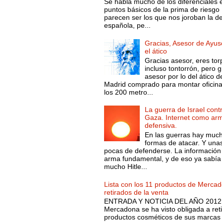
Se habla mucho de los diferenciales 
puntos básicos de la prima de riesgo 
parecen ser los que nos joroban la d
española, pe...
Gracias, Asesor de Ayus
el ático
Gracias asesor, eres tor
incluso tontorrón, pero g
asesor por lo del ático d
Madrid comprado para montar oficin
los 200 metro...
La guerra de Israel cont
Gaza. Internet como ar
defensiva.
En las guerras hay muc
formas de atacar. Y una
pocas de defenderse. La información
arma fundamental, y de eso ya sabía
mucho Hitle...
Lista con los 11 productos de Merca
retirados de la venta
ENTRADA Y NOTICIA DEL AÑO 2012.
Mercadona se ha visto obligada a reti
productos cosméticos de sus marcas