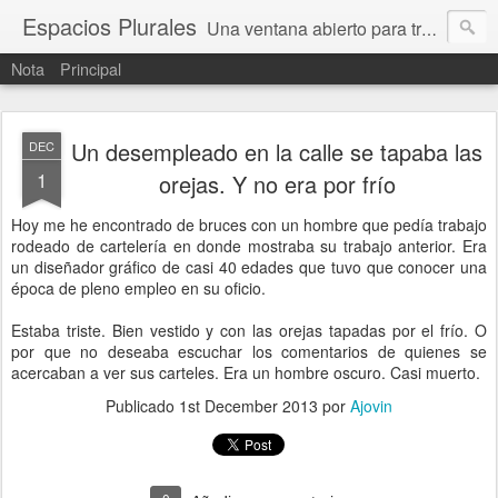
Espacios Plurales
Una ventana abierto para tratar problemas que nos afectan a todxs. Temas sociales, educación, cultura, economía, política, derechos, calidad de vida. Estamos gobernados, pero queremos una calidad mayor en la política.
Nota
Principal
Un desempleado en la calle se tapaba las
DEC
1
orejas. Y no era por frío
Hoy me he encontrado de bruces con un hombre que pedía trabajo
rodeado de cartelería en donde mostraba su trabajo anterior. Era
un diseñador gráfico de casi 40 edades que tuvo que conocer una
época de pleno empleo en su oficio.
Estaba triste. Bien vestido y con las orejas tapadas por el frío. O
por que no deseaba escuchar los comentarios de quienes se
acercaban a ver sus carteles. Era un hombre oscuro. Casi muerto.
Publicado
1st December 2013
por
Ajovin