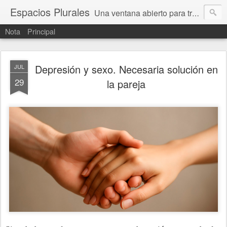
Espacios Plurales
Una ventana abierto para tratar problemas que nos afectan a todxs. Temas sociales, educación, cultura, economía, política, derechos, calidad de vida. Estamos gobernados, pero queremos una calidad mayor en la política.
Nota
Principal
Depresión y sexo. Necesaria solución en
JUL
29
la pareja