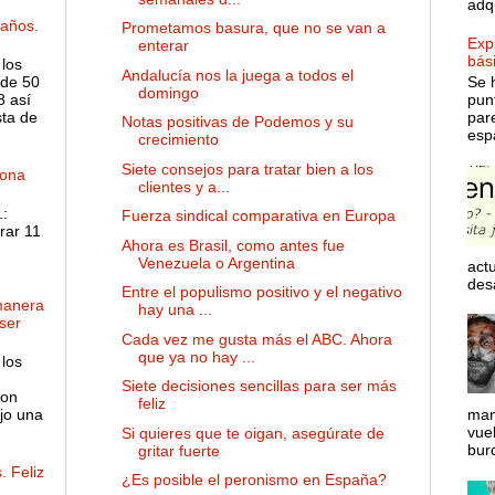
adqu
años.
Prometamos basura, que no se van a
Expl
enterar
bás
 los
Andalucía nos la juega a todos el
de 50
Se 
domingo
8 así
pun
sta de
par
Notas positivas de Podemos y su
espa
crecimiento
Siete consejos para tratar bien a los
dona
clientes y a...
:
Fuerza sindical comparativa en Europa
rar 11
Ahora es Brasil, como antes fue
Venezuela o Argentina
actu
desa
Entre el populismo positivo y el negativo
manera
hay una ...
ser
Cada vez me gusta más el ABC. Ahora
que ya no hay ...
 los
Siete decisiones sencillas para ser más
son
feliz
ejo una
man
vue
Si quieres que te oigan, asegúrate de
bur
gritar fuerte
. Feliz
¿Es posible el peronismo en España?