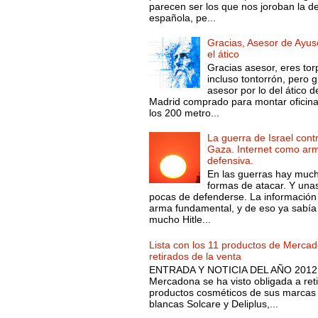
parecen ser los que nos joroban la d
española, pe...
Gracias, Asesor de Ayus
el ático
Gracias asesor, eres tor
incluso tontorrón, pero g
asesor por lo del ático d
Madrid comprado para montar oficin
los 200 metro...
La guerra de Israel cont
Gaza. Internet como ar
defensiva.
En las guerras hay muc
formas de atacar. Y una
pocas de defenderse. La información
arma fundamental, y de eso ya sabía
mucho Hitle...
Lista con los 11 productos de Merca
retirados de la venta
ENTRADA Y NOTICIA DEL AÑO 2012.
Mercadona se ha visto obligada a reti
productos cosméticos de sus marcas
blancas Solcare y Deliplus,...