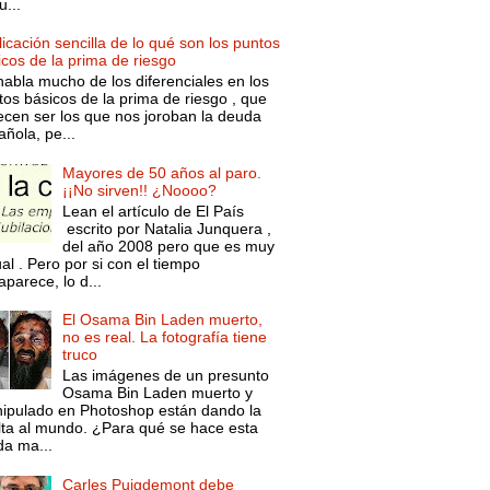
...
icación sencilla de lo qué son los puntos
icos de la prima de riesgo
habla mucho de los diferenciales en los
tos básicos de la prima de riesgo , que
ecen ser los que nos joroban la deuda
ñola, pe...
Mayores de 50 años al paro.
¡¡No sirven!! ¿Noooo?
Lean el artículo de El País
escrito por Natalia Junquera ,
del año 2008 pero que es muy
al . Pero por si con el tiempo
parece, lo d...
El Osama Bin Laden muerto,
no es real. La fotografía tiene
truco
Las imágenes de un presunto
Osama Bin Laden muerto y
ipulado en Photoshop están dando la
lta al mundo. ¿Para qué se hace esta
da ma...
Carles Puigdemont debe