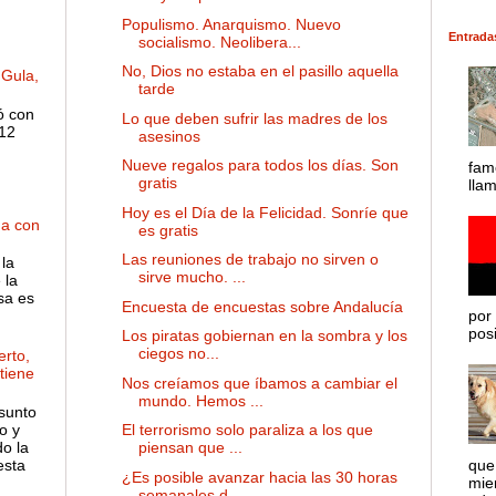
Populismo. Anarquismo. Nuevo
Entrada
socialismo. Neolibera...
No, Dios no estaba en el pasillo aquella
 Gula,
tarde
ó con
Lo que deben sufrir las madres de los
 12
asesinos
Nueve regalos para todos los días. Son
fam
gratis
lla
Hoy es el Día de la Felicidad. Sonríe que
ha con
es gratis
Las reuniones de trabajo no sirven o
la
sirve mucho. ...
 la
sa es
Encuesta de encuestas sobre Andalucía
por 
posib
Los piratas gobiernan en la sombra y los
ciegos no...
rto,
 tiene
Nos creíamos que íbamos a cambiar el
mundo. Hemos ...
sunto
o y
El terrorismo solo paraliza a los que
o la
piensan que ...
esta
que
¿Es posible avanzar hacia las 30 horas
mie
semanales d...