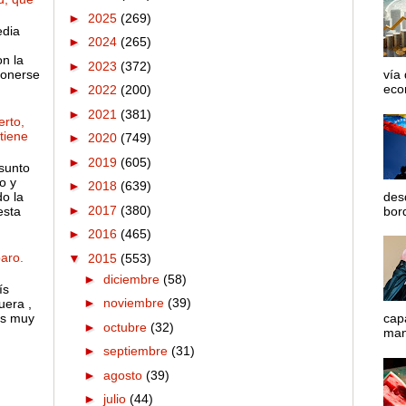
►
2025
(269)
edia
►
2024
(265)
on la
►
2023
(372)
ponerse
vía
econ
►
2022
(200)
►
2021
(381)
rto,
 tiene
►
2020
(749)
►
2019
(605)
sunto
o y
►
2018
(639)
o la
des
►
2017
(380)
esta
bord
►
2016
(465)
aro.
▼
2015
(553)
►
diciembre
(58)
ís
►
noviembre
(39)
uera ,
es muy
cap
►
octubre
(32)
mane
►
septiembre
(31)
►
agosto
(39)
►
julio
(44)