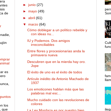
 era
►
junio
(27)
antes
sis
per
►
mayo
(49)
ca de
Somo
►
abril
(61)
▼
marzo
(64)
r
Cómo doblegar a un político rebelde y
con ideas nu...
nadie,
IU y Podemos. Dos amigos
ujón
Cul
irreconciliables
func
Entre flores y procesionarias anda la
primavera nueva
omprar
Descubren que en la mierda hay oro.
 animal
Jope
gar es
El éxito de uno es el éxito de todos
pero
fam
Artículo inédito de Antonio Machado de
lla
1937
nunca,
Los emoticones hablan más que las
palabras mal esc...
 puntos
Mucho cuidado con las revoluciones de
colores
en los
, que
ileg
La Ley Mordaza es por nuestro bien,