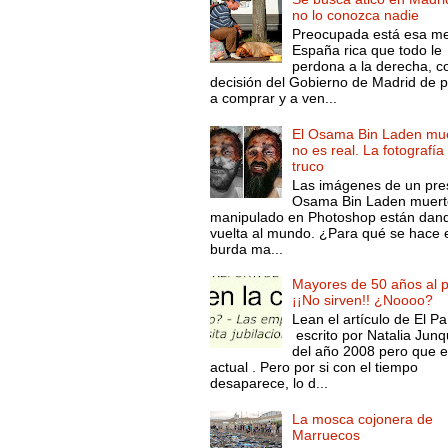
no lo conozca nadie
Preocupada está esa m
España rica que todo le
perdona a la derecha, c
decisión del Gobierno de Madrid de 
a comprar y a ven...
El Osama Bin Laden mue
no es real. La fotografía
truco
Las imágenes de un pre
Osama Bin Laden muert
manipulado en Photoshop están dand
vuelta al mundo. ¿Para qué se hace 
burda ma...
Mayores de 50 años al p
¡¡No sirven!! ¿Noooo?
Lean el artículo de El Pa
escrito por Natalia Junq
del año 2008 pero que 
actual . Pero por si con el tiempo
desaparece, lo d...
La mosca cojonera de
Marruecos