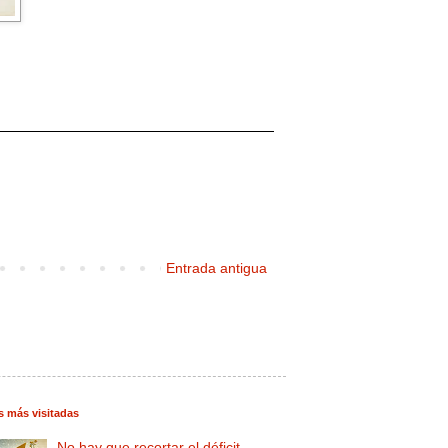
Entrada antigua
s más visitadas
No hay que recortar el déficit