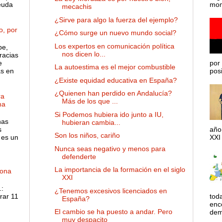
euda
mom
mecachis
¿Sirve para algo la fuerza del ejemplo?
o, por
¿Cómo surge un nuevo mundo social?
Los expertos en comunicación política
pe,
nos dicen lo...
racias
e
por 
La autoestima es el mejor combustible
as en
posib
¿Existe equidad educativa en España?
¿Quienen han perdido en Andalucía?
ra
Más de los que ...
ma
Si Podemos hubiera ido junto a IU,
has
hubieran cambia...
s
año
Son los niños, cariño
 es un
XXI 
Nunca seas negativo y menos para
defenderte
La importancia de la formación en el siglo
dona
XXI
:
¿Tenemos excesivos licenciados en
rar 11
tod
España?
enco
El cambio se ha puesto a andar. Pero
dem
muy despacito