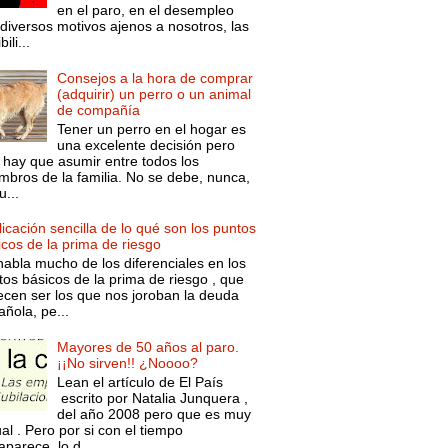
en el paro, en el desempleo
diversos motivos ajenos a nosotros, las
ili...
Consejos a la hora de comprar
(adquirir) un perro o un animal
de compañía
Tener un perro en el hogar es
una excelente decisión pero
 hay que asumir entre todos los
mbros de la familia. No se debe, nunca,
...
icación sencilla de lo qué son los puntos
icos de la prima de riesgo
habla mucho de los diferenciales en los
tos básicos de la prima de riesgo , que
ecen ser los que nos joroban la deuda
ñola, pe...
Mayores de 50 años al paro.
¡¡No sirven!! ¿Noooo?
Lean el artículo de El País
escrito por Natalia Junquera ,
del año 2008 pero que es muy
al . Pero por si con el tiempo
parece, lo d...