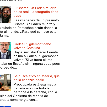
El Osama Bin Laden muerto,
no es real. La fotografía tiene
truco
Las imágenes de un presunto
Osama Bin Laden muerto y
ipulado en Photoshop están dando la
lta al mundo. ¿Para qué se hace esta
da ma...
Carles Puigdemont debe
volver a Cataluña
Hoy el ministro Óscar Puente
anima a Carles Puigdemont a
volver: “Si yo fuera él, me
ntaba en España sin ninguna duda pues
egreso de...
Se busca ático en Madrid, que
no lo conozca nadie
Preocupada está esa media
España rica que todo le
perdona a la derecha, con la
isión del Gobierno de Madrid de
erse a comprar y a ven...