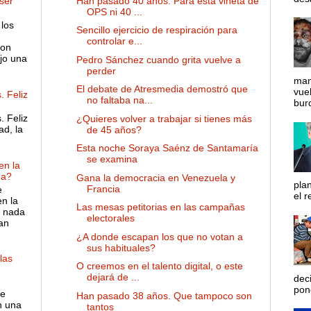
Han pasado 40 años. Para esta viñeta de
ser
OPS ni 40 ...
 los
Sencillo ejercicio de respiración para
controlar e...
son
ejo una
Pedro Sánchez cuando grita vuelve a
perder
man
El debate de Atresmedia demostró que
vue
. Feliz
no faltaba na...
bur
. Feliz
¿Quieres volver a trabajar si tienes más
ad, la
de 45 años?
Esta noche Soraya Saénz de Santamaría
se examina
en la
ña?
Gana la democracia en Venezuela y
pla
Francia
e
el r
en la
Las mesas petitorias en las campañas
e nada
electorales
an
¿A donde escapan los que no votan a
sus habituales?
las
O creemos en el talento digital, o este
dejará de ...
dec
pon
de
Han pasado 38 años. Que tampoco son
n una
tantos