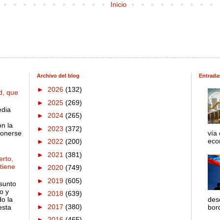
Inicio
Archivo del blog
Entrada
►
2026
(132)
d, que
►
2025
(269)
edia
►
2024
(265)
on la
►
2023
(372)
ponerse
vía
econ
►
2022
(200)
►
2021
(381)
rto,
 tiene
►
2020
(749)
►
2019
(605)
sunto
o y
►
2018
(639)
o la
des
►
2017
(380)
esta
bord
►
2016
(465)