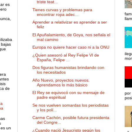
triste teat...
gar es
pero
Tienes curvas y problemas para
fam
encontrar ropa adec...
nunca,
lla
Aprender a relativizar es aprender a ser
feliz
El Apuñalamiento, de Goya, nos señala el
ilizaba
mal camino
 bajas
Europa no quiere hacer caso ni a la ONU
 que
ileg
¿Quien asesoró al Rey Felipe VI de
mom
España, Felipe ...
Dos figuras humanistas brindando con
los necesitados
 era
antes
Año Nuevo, proyectos nuevos.
sis
Aprendamos lo más básico
ca de
El Rey se equivocó con su mensaje de
por 
padre espiritual
posib
ra
Se nos vuelven somardas los periodistas
ma
y los polí...
Carme Cachón, posible futura presidenta
has
del Congre...
s
 es un
¿Cuando nació Jesucristo según los