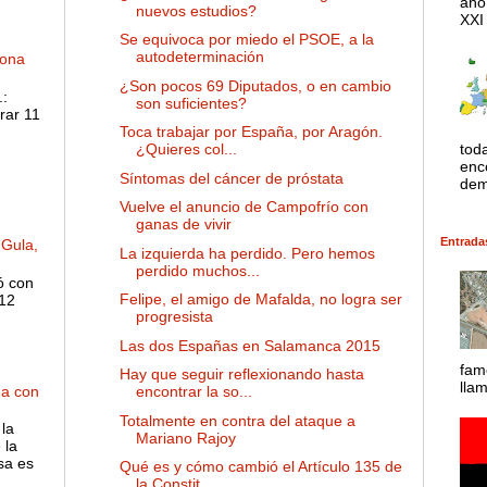
año
nuevos estudios?
XXI 
Se equivoca por miedo el PSOE, a la
autodeterminación
dona
¿Son pocos 69 Diputados, o en cambio
:
son suficientes?
rar 11
Toca trabajar por España, por Aragón.
tod
¿Quieres col...
enco
Síntomas del cáncer de próstata
dem
Vuelve el anuncio de Campofrío con
ganas de vivir
Entrada
 Gula,
La izquierda ha perdido. Pero hemos
perdido muchos...
ó con
Felipe, el amigo de Mafalda, no logra ser
 12
progresista
Las dos Españas en Salamanca 2015
fam
Hay que seguir reflexionando hasta
lla
ha con
encontrar la so...
Totalmente en contra del ataque a
la
Mariano Rajoy
 la
sa es
Qué es y cómo cambió el Artículo 135 de
la Constit...