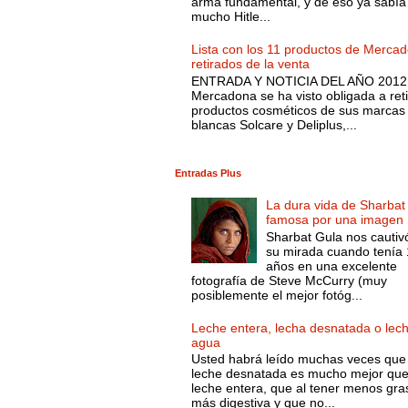
arma fundamental, y de eso ya sabía
mucho Hitle...
Lista con los 11 productos de Merca
retirados de la venta
ENTRADA Y NOTICIA DEL AÑO 2012.
Mercadona se ha visto obligada a reti
productos cosméticos de sus marcas
blancas Solcare y Deliplus,...
Entradas Plus
La dura vida de Sharbat
famosa por una imagen
Sharbat Gula nos cautiv
su mirada cuando tenía
años en una excelente
fotografía de Steve McCurry (muy
posiblemente el mejor fotóg...
Leche entera, lecha desnatada o lec
agua
Usted habrá leído muchas veces que 
leche desnatada es mucho mejor que
leche entera, que al tener menos gra
más digestiva y que no...