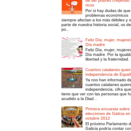
de ser pobres creyendo 
ricos
Por si hay dudas de que
problemas económicos
siempre afectan a los más débiles y 
parte de nuestra historia social, os d
po...
Feliz Día; mujer, mujeres
Día madre
Feliz Día, mujer, mujeres
Día madre. Por la iguald
libertad y la fraternidad.
Cuantos catalanes quier
independencia de Espa
Ya nos han informado d
cuantos catalanes quier
independencia, cifra qu
tiene que ver con las personas que h
acudido a la Diad...
Primera encuesta sobre 
elecciones de Galicia en
octubre 2012
El próximo Parlamento 
Galicia podría contar co