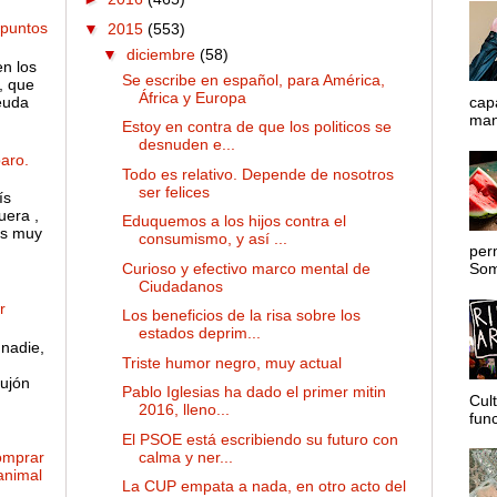
 puntos
▼
2015
(553)
▼
diciembre
(58)
en los
Se escribe en español, para América,
, que
África y Europa
euda
cap
mane
Estoy en contra de que los politicos se
desnuden e...
aro.
Todo es relativo. Depende de nosotros
ser felices
ís
uera ,
Eduquemos a los hijos contra el
es muy
consumismo, y así ...
per
Curioso y efectivo marco mental de
Somo
Ciudadanos
r
Los beneficios de la risa sobre los
estados deprim...
nadie,
Triste humor negro, muy actual
ujón
Pablo Iglesias ha dado el primer mitin
Cul
2016, lleno...
func
El PSOE está escribiendo su futuro con
calma y ner...
omprar
 animal
La CUP empata a nada, en otro acto del