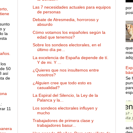
Las 7 necesidades actuales para equipos
por 
rto,
de personas
posib
 tiene
Debate de Atresmedia, horroroso y
sunto
absurdo
o y
Cómo votamos los españoles según la
o la
edad que tenemos?
esta
Sobre los sondeos electorales, en el
que
último día pe...
mie
años.
adqu
La excelencia de España depende de tí.
Y de mi. Y ...
 los
Expl
de 50
¿Quieres que nos insultemos entre
bás
8 así
nosotros?
sta de
Se 
¿Alguien cree que todo esto es
pun
casualidad?
par
espa
dona
La Espiral del Silencio, la Ley de la
Palanca y la...
:
Los sondeos electorales influyen y
rar 11
mucho
Trabajadores de primera clase y
trabajadores basur...
actu
manera
desa