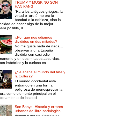
TRUMP Y MUSK NO SON
HAN KANG
“Para los antiguos griegos, la
virtud o areté no era la
bondad o la nobleza, sino la
acidad de hacer algo de la mejor
ra posible, d...
¿Por qué nos odiamos
divididos en dos mitades?
No me gusta nada de nada…
observar a una España
dividida con casi odio
manente y en dos mitades absurdas.
s imbéciles y lo curioso es...
¿Se acaba el mundo del Arte y
la Cultura?
El mundo occidental está
entrando en una forma
peligrosa de menospreciar la
tura como elemento principal en el
ionamiento de las soci...
Son Banya. Historia y errores
urbanos de libro sociológico
Vamos a ver un ejemplo de