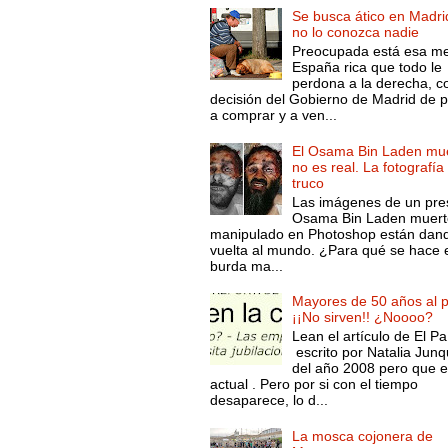
Se busca ático en Madri
no lo conozca nadie
Preocupada está esa m
España rica que todo le
perdona a la derecha, c
decisión del Gobierno de Madrid de 
a comprar y a ven...
El Osama Bin Laden mue
no es real. La fotografía
truco
Las imágenes de un pre
Osama Bin Laden muert
manipulado en Photoshop están dand
vuelta al mundo. ¿Para qué se hace 
burda ma...
Mayores de 50 años al p
¡¡No sirven!! ¿Noooo?
Lean el artículo de El Pa
escrito por Natalia Junq
del año 2008 pero que 
actual . Pero por si con el tiempo
desaparece, lo d...
La mosca cojonera de