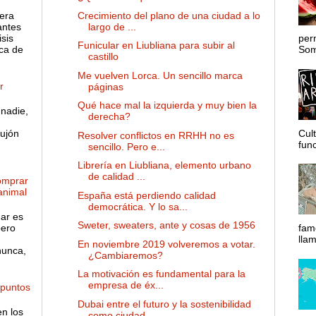
Crecimiento del plano de una ciudad a lo
 era
largo de ...
antes
sis
per
Funicular en Liubliana para subir al
ca de
Somo
castillo
Me vuelven Lorca. Un sencillo marca
r
páginas
Qué hace mal la izquierda y muy bien la
nadie,
derecha?
ujón
Cul
Resolver conflictos en RRHH no es
func
sencillo. Pero e...
Librería en Liubliana, elemento urbano
de calidad ...
omprar
 animal
España está perdiendo calidad
democrática. Y lo sa...
gar es
Sweter, sweaters, ante y cosas de 1956
pero
fam
lla
En noviembre 2019 volveremos a votar.
nunca,
¿Cambiaremos?
La motivación es fundamental para la
empresa de éx...
 puntos
Dubai entre el futuro y la sostenibilidad
en los
como ciudad