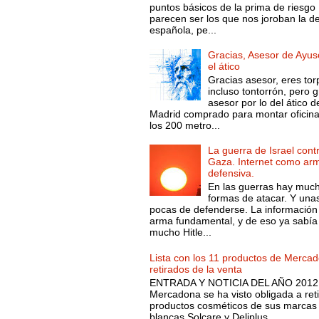
puntos básicos de la prima de riesgo 
parecen ser los que nos joroban la d
española, pe...
Gracias, Asesor de Ayus
el ático
Gracias asesor, eres tor
incluso tontorrón, pero g
asesor por lo del ático d
Madrid comprado para montar oficin
los 200 metro...
La guerra de Israel cont
Gaza. Internet como ar
defensiva.
En las guerras hay muc
formas de atacar. Y una
pocas de defenderse. La información
arma fundamental, y de eso ya sabía
mucho Hitle...
Lista con los 11 productos de Merca
retirados de la venta
ENTRADA Y NOTICIA DEL AÑO 2012.
Mercadona se ha visto obligada a reti
productos cosméticos de sus marcas
blancas Solcare y Deliplus,...