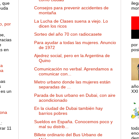
, que
ileg
Consejos para prevenir accidentes de
euda
mom
montaña
La Lucha de Clases suena a viejo. Lo
o, por
dicen los ricos
Sorteo del año 70 con radiocasete
pe,
racias
Para ayudar a todas las mujeres. Anuncio
e
por 
de 1972
as en
posib
Ajedrez social, pero en la Argentina de
Quino
ra
Comunicación no verbal. Aprendamos a
ma
comunicar con...
has
Metro urbano donde las mujeres están
s
año
separadas de ...
 es un
XXI 
Parada de bus urbano en Dubai, con aire
acondicionado
En la ciudad de Dubai también hay
dona
barrios pobres
Sueldos en España. Conocemos poco y
:
mal su distrib...
rar 11
tod
enco
Billete ordinario del Bus Urbano de
dem