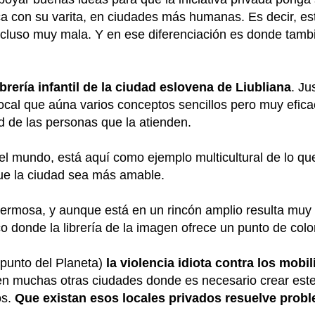
ca con su varita, en ciudades más humanas. Es decir, est
luso muy mala. Y en ese diferenciación es donde también
ibrería infantil de la ciudad eslovena de Liubliana
. Ju
 local que aúna varios conceptos sencillos pero muy efic
d de las personas que la atienden.
del mundo, está aquí como ejemplo multicultural de lo qu
ue la ciudad sea más amable.
 hermosa, y aunque está en un rincón amplio resulta mu
 donde la librería de la imagen ofrece un punto de colo
 punto del Planeta)
la violencia idiota contra los mobi
en muchas otras ciudades donde es necesario crear este
os.
Que existan esos locales privados resuelve prob