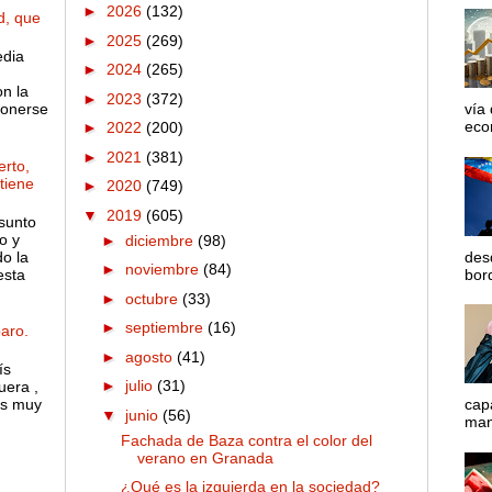
►
2026
(132)
d, que
►
2025
(269)
edia
►
2024
(265)
on la
►
2023
(372)
ponerse
vía
econ
►
2022
(200)
►
2021
(381)
rto,
 tiene
►
2020
(749)
▼
2019
(605)
sunto
o y
►
diciembre
(98)
o la
des
►
noviembre
(84)
esta
bord
►
octubre
(33)
►
septiembre
(16)
aro.
►
agosto
(41)
ís
►
julio
(31)
uera ,
es muy
cap
▼
junio
(56)
mane
Fachada de Baza contra el color del
verano en Granada
¿Qué es la izquierda en la sociedad?