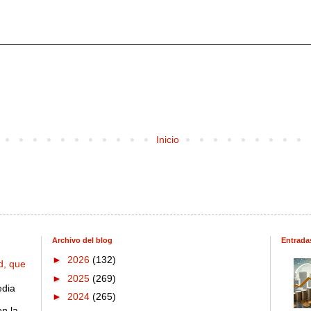
Inicio
Archivo del blog
Entrada
►
2026
(132)
d, que
►
2025
(269)
edia
►
2024
(265)
on la