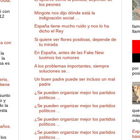
 Gula,
los peones
ó con
Mingote nos dijo dónde está la
 12
indignación social ...
España tiene mucho ruido y nos lo ha
fam
dicho el Rey
lla
Si quiere ver flores positivas, depende de
ha con
tu mirada
En España, antes de las Fake New
la
tuvimos los rumores
 la
sa es
A los problemas importantes, siempre
por 
soluciones se...
posib
Un buen padre puede ser incluso un mal
rto,
padre
 tiene
¿Se pueden organizar mejor los partidos
sunto
políticos ...
o y
o la
¿Se pueden organizar mejor los partidos
esta
que
políticos ...
mie
¿Se pueden organizar mejor los partidos
adqu
políticos ...
años.
Expl
¿Se pueden organizar mejor los partidos
bás
políticos ...
 los