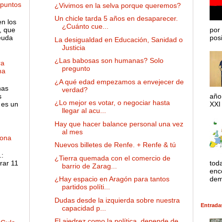
 puntos
¿Vivimos en la selva porque queremos?
Un chicle tarda 5 años en desaparecer.
en los
¿Cuánto cue...
, que
por 
euda
posib
La desigualdad en Educación, Sanidad o
Justicia
¿Las babosas son humanas? Solo
ra
pregunto
ma
¿A qué edad empezamos a envejecer de
has
verdad?
s
año
¿Lo mejor es votar, o negociar hasta
 es un
XXI 
llegar al acu...
Hay que hacer balance personal una vez
al mes
dona
Nuevos billetes de Renfe. + Renfe & tú
:
¿Tierra quemada con el comercio de
rar 11
tod
barrio de Zarag...
enco
dem
¿Hay espacio en Aragón para tantos
partidos políti...
Dudas desde la izquierda sobre nuestra
Entrada
capacidad p...
El ajedrez como la política, depende de