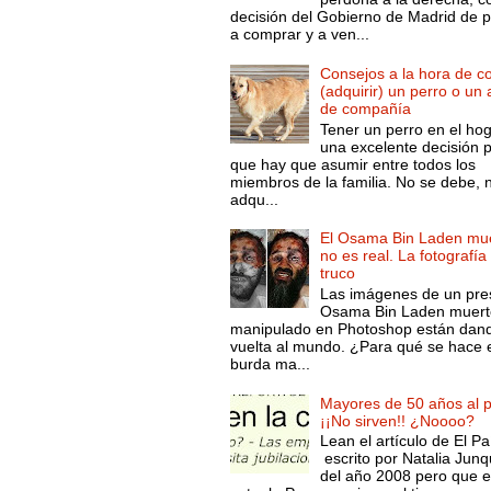
decisión del Gobierno de Madrid de 
a comprar y a ven...
Consejos a la hora de c
(adquirir) un perro o un
de compañía
Tener un perro en el ho
una excelente decisión 
que hay que asumir entre todos los
miembros de la familia. No se debe, 
adqu...
El Osama Bin Laden mue
no es real. La fotografía
truco
Las imágenes de un pre
Osama Bin Laden muert
manipulado en Photoshop están dand
vuelta al mundo. ¿Para qué se hace 
burda ma...
Mayores de 50 años al p
¡¡No sirven!! ¿Noooo?
Lean el artículo de El Pa
escrito por Natalia Junq
del año 2008 pero que 