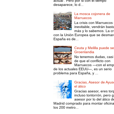
actual . Pero por si con el tiempo
desaparece, lo d...
La mosca cojonera de
Marruecos
La crisis con Marruecos
inevitable, vendrán bast
más y lo sabemos. La cri
con la Unión Europea que se desmar
España es de...
Ceuta y Melilla puede se
Groenlandia
No tenemos dudas, casi 
de que el conflicto con
Marruecos —con el emp
de los actuales EEUU—, es un serio
problema para España, y ...
Gracias, Asesor de Ayus
el ático
Gracias asesor, eres tor
incluso tontorrón, pero g
asesor por lo del ático d
Madrid comprado para montar oficin
los 200 metro...