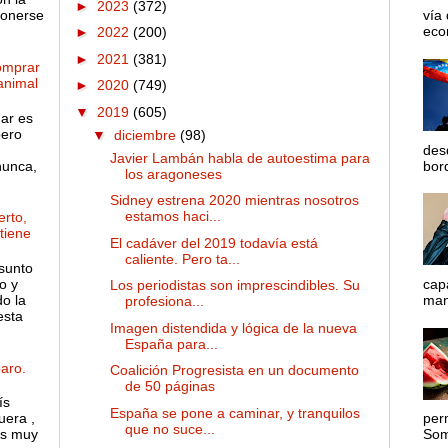
►
2023
(372)
ponerse
vía
econ
►
2022
(200)
►
2021
(381)
omprar
 animal
►
2020
(749)
▼
2019
(605)
gar es
pero
▼
diciembre
(98)
des
Javier Lambán habla de autoestima para
nunca,
bord
los aragoneses
Sidney estrena 2020 mientras nosotros
estamos haci...
rto,
 tiene
El cadáver del 2019 todavía está
caliente. Pero ta...
sunto
o y
cap
Los periodistas son imprescindibles. Su
o la
mane
profesiona...
esta
Imagen distendida y lógica de la nueva
España para...
aro.
Coalición Progresista en un documento
de 50 páginas
ís
España se pone a caminar, y tranquilos
uera ,
per
que no suce...
es muy
Somo