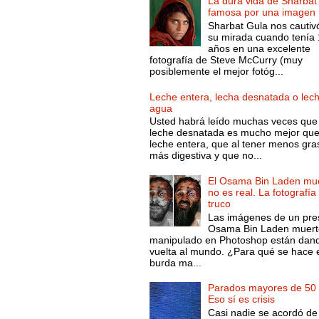
La dura vida de Sharbat
famosa por una imagen
Sharbat Gula nos cautiv
su mirada cuando tenía
años en una excelente
fotografía de Steve McCurry (muy
posiblemente el mejor fotóg...
Leche entera, lecha desnatada o lec
agua
Usted habrá leído muchas veces que 
leche desnatada es mucho mejor que
leche entera, que al tener menos gra
más digestiva y que no...
El Osama Bin Laden mue
no es real. La fotografía
truco
Las imágenes de un pre
Osama Bin Laden muert
manipulado en Photoshop están dand
vuelta al mundo. ¿Para qué se hace 
burda ma...
Parados mayores de 50 
Eso sí es crisis
Casi nadie se acordó de