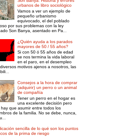
Son Banya. Historia y errores
urbanos de libro sociológico
Vamos a ver un ejemplo de
pequeño urbanismo
equivocado, el del poblado
oso por sus problemas con la ley
mado Son Banya, asentado en Pa...
¿Quién ayuda a los parados
mayores de 50 / 55 años?
Si con 50 ó 55 años de edad
se nos termina la vida laboral
en el paro, en el desempleo
diversos motivos ajenos a nosotros, las
ili...
Consejos a la hora de comprar
(adquirir) un perro o un animal
de compañía
Tener un perro en el hogar es
una excelente decisión pero
 hay que asumir entre todos los
mbros de la familia. No se debe, nunca,
...
icación sencilla de lo qué son los puntos
icos de la prima de riesgo