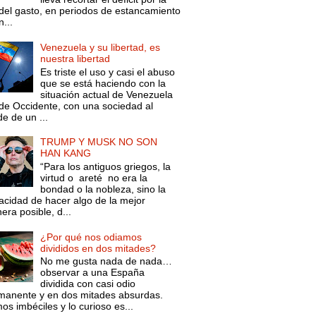
 del gasto, en periodos de estancamiento
...
Venezuela y su libertad, es
nuestra libertad
Es triste el uso y casi el abuso
que se está haciendo con la
situación actual de Venezuela
de Occidente, con una sociedad al
e de un ...
TRUMP Y MUSK NO SON
HAN KANG
“Para los antiguos griegos, la
virtud o areté no era la
bondad o la nobleza, sino la
acidad de hacer algo de la mejor
ra posible, d...
¿Por qué nos odiamos
divididos en dos mitades?
No me gusta nada de nada…
observar a una España
dividida con casi odio
manente y en dos mitades absurdas.
s imbéciles y lo curioso es...