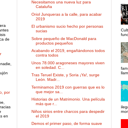
Necesitamos una nueva luz para
Cataluña
Oriol Junqueras a la calle, para acabar
2019
 era
El urbanismo sucio hecho por personas
antes
Cul
sucias
sis
func
Sobre pequeño de MacDonald para
ca de
productos pequeños
Acabando el 2019, engañándonos todos
r
contra todos
Unos 78.000 aragoneses mayores viven
nadie,
en soledad. C...
fam
ujón
lla
Tras Teruel Existe, y Soria ¡Ya!, surge
León. Madr...
Terminamos 2019 con guerras que es lo
que mejor sa...
o, por
Historias de un Matrimonio. Una película
pe,
más que r...
racias
ileg
e
mom
Niños sirios entre charcos para despedir
as en
el 2019
Demos el primer paso, de forma suave