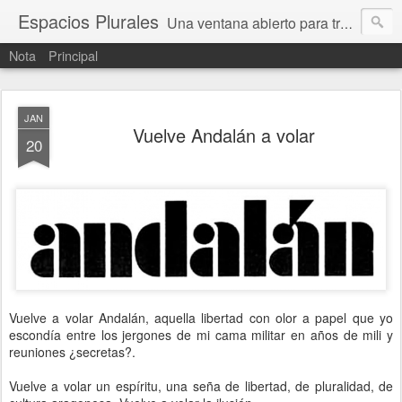
Espacios Plurales
Una ventana abierto para tratar problemas que nos afectan a todxs. Temas sociales, educación, cultura, economía, política, derechos, calidad de vida. Estamos gobernados, pero queremos una calidad mayor en la política.
Nota
Principal
JAN
Vuelve Andalán a volar
20
Vuelve a volar Andalán, aquella libertad con olor a papel que yo
escondía entre los jergones de mi cama militar en años de mili y
reuniones ¿secretas?.
Vuelve a volar un espíritu, una seña de libertad, de pluralidad, de