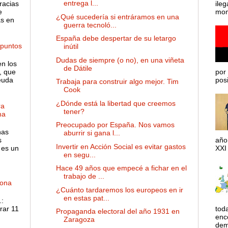
entrega l...
racias
ileg
e
mom
¿Qué sucedería si entráramos en una
as en
guerra tecnoló...
España debe despertar de su letargo
 puntos
inútil
Dudas de siempre (o no), en una viñeta
en los
de Dátile
, que
por 
euda
posib
Trabaja para construir algo mejor. Tim
Cook
¿Dónde está la libertad que creemos
ra
tener?
ma
Preocupado por España. Nos vamos
has
aburrir si gana l...
s
año
Invertir en Acción Social es evitar gastos
 es un
XXI 
en segu...
Hace 49 años que empecé a fichar en el
trabajo de ...
dona
¿Cuánto tardaremos los europeos en ir
en estas pat...
:
rar 11
tod
Propaganda electoral del año 1931 en
enco
Zaragoza
dem