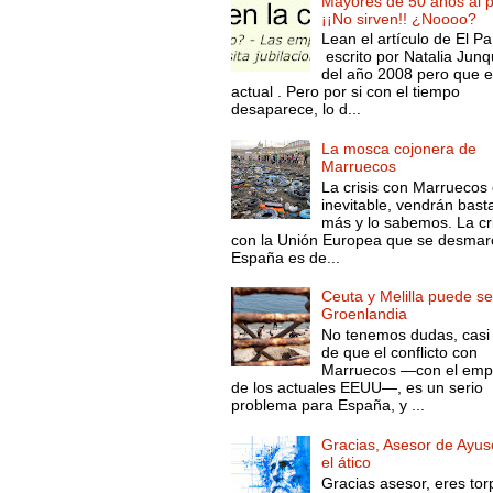
Mayores de 50 años al p
¡¡No sirven!! ¿Noooo?
Lean el artículo de El Pa
escrito por Natalia Junq
del año 2008 pero que 
actual . Pero por si con el tiempo
desaparece, lo d...
La mosca cojonera de
Marruecos
La crisis con Marruecos
inevitable, vendrán bast
más y lo sabemos. La cri
con la Unión Europea que se desmar
España es de...
Ceuta y Melilla puede se
Groenlandia
No tenemos dudas, casi 
de que el conflicto con
Marruecos —con el emp
de los actuales EEUU—, es un serio
problema para España, y ...
Gracias, Asesor de Ayus
el ático
Gracias asesor, eres tor