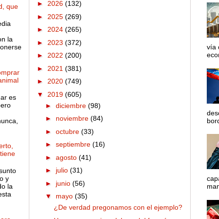
►
2026
(132)
d, que
►
2025
(269)
edia
►
2024
(265)
on la
►
2023
(372)
ponerse
vía
econ
►
2022
(200)
►
2021
(381)
omprar
 animal
►
2020
(749)
▼
2019
(605)
gar es
pero
►
diciembre
(98)
des
►
noviembre
(84)
nunca,
bord
►
octubre
(33)
►
septiembre
(16)
rto,
 tiene
►
agosto
(41)
►
julio
(31)
sunto
o y
cap
►
junio
(56)
o la
mane
esta
▼
mayo
(35)
¿De verdad pregonamos con el ejemplo?