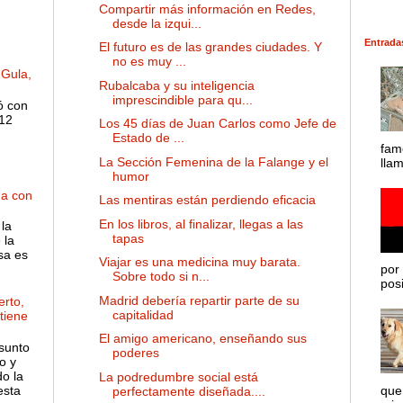
Compartir más información en Redes,
desde la izqui...
Entrada
El futuro es de las grandes ciudades. Y
no es muy ...
 Gula,
Rubalcaba y su inteligencia
imprescindible para qu...
ó con
 12
Los 45 días de Juan Carlos como Jefe de
Estado de ...
fam
La Sección Femenina de la Falange y el
lla
humor
ha con
Las mentiras están perdiendo eficacia
En los libros, al finalizar, llegas a las
la
tapas
 la
sa es
Viajar es una medicina muy barata.
por 
Sobre todo si n...
posib
Madrid debería repartir parte de su
rto,
capitalidad
 tiene
El amigo americano, enseñando sus
sunto
poderes
o y
o la
La podredumbre social está
esta
que
perfectamente diseñada....