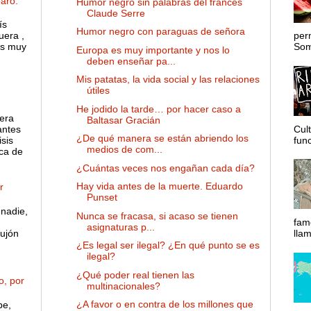
aro.
Humor negro sin palabras del francés
Claude Serre
ís
Humor negro con paraguas de señora
uera ,
per
es muy
Somo
Europa es muy importante y nos lo
deben enseñar pa...
Mis patatas, la vida social y las relaciones
útiles
He jodido la tarde… por hacer caso a
 era
Baltasar Gracián
antes
Cul
¿De qué manera se están abriendo los
sis
func
medios de com...
ca de
¿Cuántas veces nos engañan cada día?
Hay vida antes de la muerte. Eduardo
r
Punset
nadie,
Nunca se fracasa, si acaso se tienen
fam
asignaturas p...
ujón
lla
¿Es legal ser ilegal? ¿En qué punto se es
ilegal?
¿Qué poder real tienen las
o, por
multinacionales?
¿A favor o en contra de los millones que
pe,