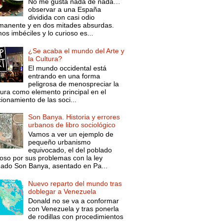
No me gusta nada de nada…
observar a una España
dividida con casi odio
manente y en dos mitades absurdas.
s imbéciles y lo curioso es...
¿Se acaba el mundo del Arte y
la Cultura?
El mundo occidental está
entrando en una forma
peligrosa de menospreciar la
tura como elemento principal en el
ionamiento de las soci...
Son Banya. Historia y errores
urbanos de libro sociológico
Vamos a ver un ejemplo de
pequeño urbanismo
equivocado, el del poblado
oso por sus problemas con la ley
mado Son Banya, asentado en Pa...
Nuevo reparto del mundo tras
doblegar a Venezuela
Donald no se va a conformar
con Venezuela y tras ponerla
de rodillas con procedimientos