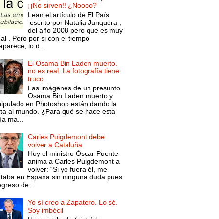
¡¡No sirven!! ¿Noooo?
Lean el artículo de El País
escrito por Natalia Junquera ,
del año 2008 pero que es muy
al . Pero por si con el tiempo
parece, lo d...
El Osama Bin Laden muerto,
no es real. La fotografía tiene
truco
Las imágenes de un presunto
Osama Bin Laden muerto y
ipulado en Photoshop están dando la
lta al mundo. ¿Para qué se hace esta
da ma...
Carles Puigdemont debe
volver a Cataluña
Hoy el ministro Óscar Puente
anima a Carles Puigdemont a
volver: “Si yo fuera él, me
ntaba en España sin ninguna duda pues
egreso de...
Yo sí creo a Zapatero. Lo sé.
Soy imbécil