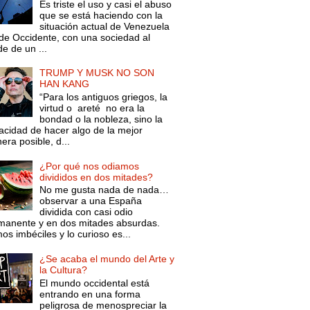
Es triste el uso y casi el abuso
que se está haciendo con la
situación actual de Venezuela
de Occidente, con una sociedad al
e de un ...
TRUMP Y MUSK NO SON
HAN KANG
“Para los antiguos griegos, la
virtud o areté no era la
bondad o la nobleza, sino la
acidad de hacer algo de la mejor
ra posible, d...
¿Por qué nos odiamos
divididos en dos mitades?
No me gusta nada de nada…
observar a una España
dividida con casi odio
manente y en dos mitades absurdas.
s imbéciles y lo curioso es...
¿Se acaba el mundo del Arte y
la Cultura?
El mundo occidental está
entrando en una forma
peligrosa de menospreciar la