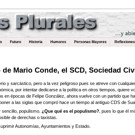
as
Futuro
Historia
Humores
Personas Mayores
Reflexiones
o de Mario Conde, el SCD, Sociedad Civ
io y sarcástico, pero a la vez peligroso pues se atreve con cualquier
ómica, por intentar dedicarse a la política en otros tiempos, quiere 
os en épocas de Felipe González, ahora vuelve con un partido que h
aponer a las siglas que compró hace un tiempo al antiguo CDS de Sua
 sencillo, populismo.
¿Que qué es el populismo?
, pues lo que él 
osible de derechas o taxistas.
suprimir Autonomías, Ayuntamientos y Estado.