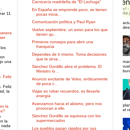
Carnicería madrileña de "El Lechuga"
:
En España se emprende poco, se tienen
rar 11
pocas inicia...
Comunicación política y Paul Ryan
actu
desa
Vuelve septiembre; un aviso para los que
manera
tienen qu...
ser
Primeros consejos para abrir una
franquicia
 los
Dependes de tí mismo. Toma decisiones
son
que te sirva...
ejo una
man
vue
Sánchez Gordillo abre el problema. El
bur
Ministro lo ...
. Feliz
Anuncio excitante de Volvo, eróticamente
de poca c...
. Feliz
Viajar es robar recuerdos, es llevarte
ad, la
energía
Avanzamos hacia el abismo, pero nos
pla
en la
provocan a ello
el r
ña?
Sánchez Gordillo se equivoca con los
e
supermercados
en la
e nada
Los pueblos pasan rápidos por sus