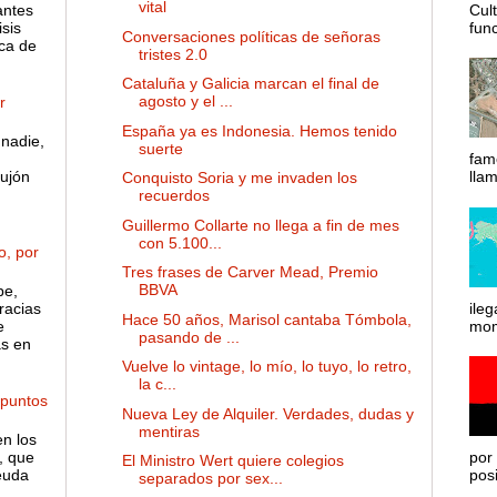
vital
antes
Cul
sis
func
Conversaciones políticas de señoras
ca de
tristes 2.0
Cataluña y Galicia marcan el final de
agosto y el ...
r
España ya es Indonesia. Hemos tenido
nadie,
suerte
fam
ujón
lla
Conquisto Soria y me invaden los
recuerdos
Guillermo Collarte no llega a fin de mes
con 5.100...
o, por
Tres frases de Carver Mead, Premio
BBVA
pe,
racias
ileg
Hace 50 años, Marisol cantaba Tómbola,
e
mom
pasando de ...
as en
Vuelve lo vintage, lo mío, lo tuyo, lo retro,
la c...
 puntos
Nueva Ley de Alquiler. Verdades, dudas y
mentiras
en los
, que
por 
El Ministro Wert quiere colegios
euda
posib
separados por sex...