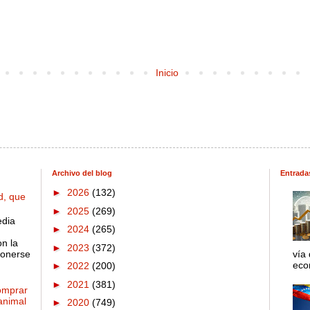
Inicio
Archivo del blog
Entrada
►
2026
(132)
d, que
►
2025
(269)
edia
►
2024
(265)
on la
►
2023
(372)
ponerse
vía
econ
►
2022
(200)
►
2021
(381)
omprar
 animal
►
2020
(749)