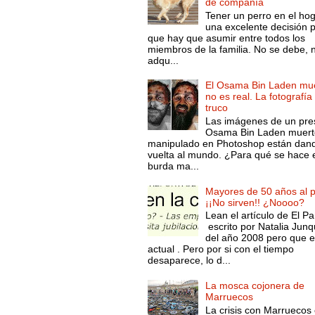
de compañía
Tener un perro en el ho
una excelente decisión 
que hay que asumir entre todos los
miembros de la familia. No se debe, 
adqu...
El Osama Bin Laden mue
no es real. La fotografía
truco
Las imágenes de un pre
Osama Bin Laden muert
manipulado en Photoshop están dand
vuelta al mundo. ¿Para qué se hace 
burda ma...
Mayores de 50 años al p
¡¡No sirven!! ¿Noooo?
Lean el artículo de El Pa
escrito por Natalia Junq
del año 2008 pero que 
actual . Pero por si con el tiempo
desaparece, lo d...
La mosca cojonera de
Marruecos
La crisis con Marruecos