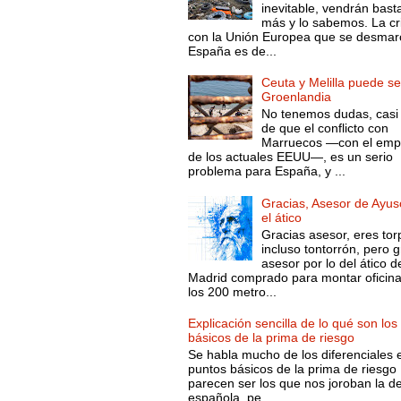
inevitable, vendrán bast
más y lo sabemos. La cri
con la Unión Europea que se desmar
España es de...
Ceuta y Melilla puede se
Groenlandia
No tenemos dudas, casi 
de que el conflicto con
Marruecos —con el emp
de los actuales EEUU—, es un serio
problema para España, y ...
Gracias, Asesor de Ayus
el ático
Gracias asesor, eres tor
incluso tontorrón, pero g
asesor por lo del ático d
Madrid comprado para montar oficin
los 200 metro...
Explicación sencilla de lo qué son los
básicos de la prima de riesgo
Se habla mucho de los diferenciales 
puntos básicos de la prima de riesgo 
parecen ser los que nos joroban la d
española, pe...