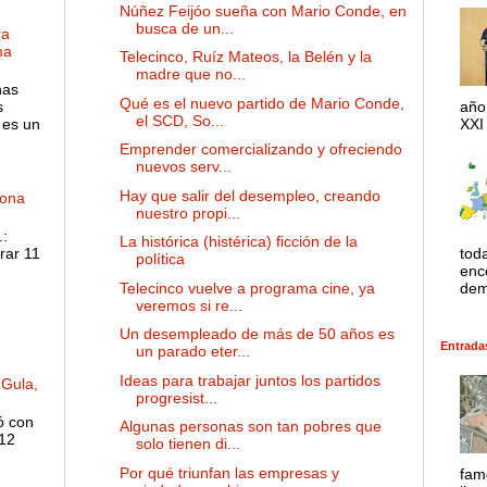
Núñez Feijóo sueña con Mario Conde, en
busca de un...
ra
ma
Telecinco, Ruíz Mateos, la Belén y la
madre que no...
has
Qué es el nuevo partido de Mario Conde,
s
año
el SCD, So...
 es un
XXI 
Emprender comercializando y ofreciendo
nuevos serv...
Hay que salir del desempleo, creando
dona
nuestro propi...
:
La histórica (histérica) ficción de la
rar 11
tod
política
enco
Telecinco vuelve a programa cine, ya
dem
veremos si re...
Un desempleado de más de 50 años es
Entrada
un parado eter...
Ideas para trabajar juntos los partidos
 Gula,
progresist...
ó con
Algunas personas son tan pobres que
 12
solo tienen di...
Por qué triunfan las empresas y
fam