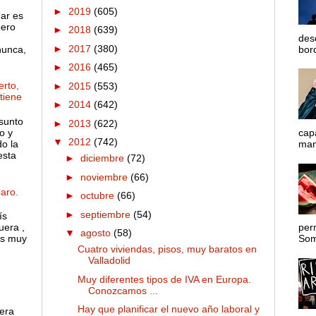
►
2019
(605)
gar es
pero
►
2018
(639)
des
►
2017
(380)
nunca,
bord
►
2016
(465)
rto,
►
2015
(553)
 tiene
►
2014
(642)
sunto
►
2013
(622)
o y
cap
▼
2012
(742)
o la
mane
esta
►
diciembre
(72)
►
noviembre
(66)
aro.
►
octubre
(66)
►
septiembre
(54)
ís
uera ,
per
▼
agosto
(58)
es muy
Somo
Cuatro viviendas, pisos, muy baratos en
Valladolid
Muy diferentes tipos de IVA en Europa.
Conozcamos ...
Hay que planificar el nuevo año laboral y
 era