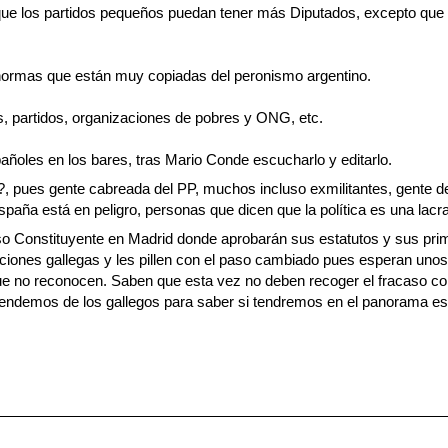
a que los partidos pequeños puedan tener más Diputados, excepto que
s normas que están muy copiadas del peronismo argentino.
s, partidos, organizaciones de pobres y ONG, etc.
ñoles en los bares, tras Mario Conde escucharlo y editarlo.
 pues gente cabreada del PP, muchos incluso exmilitantes, gente de 
aña está en peligro, personas que dicen que la política es una lacr
so Constituyente en Madrid donde aprobarán sus estatutos y sus prime
cciones gallegas y les pillen con el paso cambiado pues esperan uno
e no reconocen. Saben que esta vez no deben recoger el fracaso com
pendemos de los gallegos para saber si tendremos en el panorama espa