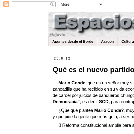
Apuntes desde el Borde
Aragón
Cultur
23.8.12
Qué es el nuevo partid
Mario Conde
, que es un señor muy ser
zancadilla que ha recibido en su vida econ
de cárcel por juicios de banqueros chung
Democracia”
, es decir
SCD
, para contr
¿Que qué plantea
Mario Conde
?, muy
y que pide la gente que más grita, a ser p
 Reforma constitucional amplia para 