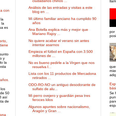
ciudadanos chinos ...
lla
Análisis de las entradas y visitas a este
ha con
blog en ...
Mi último familiar anciano ha cumplido 90
la
años
 la
sa es
Ana Botella explica más y mejor que
por 
Mariano Rajoy ...
posib
No quiere acabar el verano sin antes
rto,
intentar asarnos
 tiene
Empieza el fútbol en España con 3.500
sunto
millones de ...
o y
o la
No es bueno pedirle a la Virgen que nos
esta
que
resuelva l...
mie
Lista con los 11 productos de Mercadona
adqu
retirados ...
años.
Expl
ODO-RO-NO un antiguo desodorante de
bás
sulfato de alu...
 los
de 50
Se 
Mi perro ovejero y guardián pesa tres
8 así
pun
feroces kilos
sta de
par
espa
Algunos apuntes sobre nacionalismo,
Aragón y Gran ...
dona