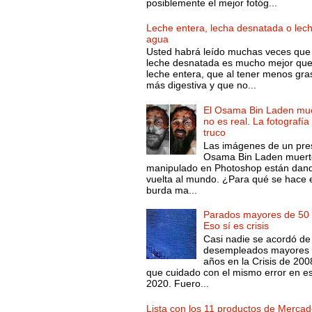
posiblemente el mejor fotóg...
Leche entera, lecha desnatada o lec
agua
Usted habrá leído muchas veces que 
leche desnatada es mucho mejor que
leche entera, que al tener menos gra
más digestiva y que no...
El Osama Bin Laden mue
no es real. La fotografía
truco
Las imágenes de un pre
Osama Bin Laden muert
manipulado en Photoshop están dand
vuelta al mundo. ¿Para qué se hace 
burda ma...
Parados mayores de 50 
Eso sí es crisis
Casi nadie se acordó de
desempleados mayores 
años en la Crisis de 200
que cuidado con el mismo error en e
2020. Fuero...
Lista con los 11 productos de Merca