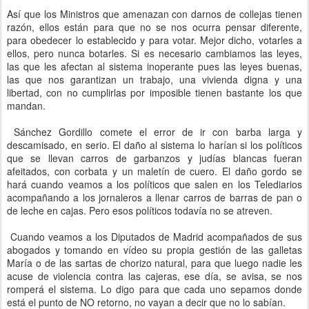
Así que los Ministros que amenazan con darnos de collejas tienen
razón, ellos están para que no se nos ocurra pensar diferente,
para obedecer lo establecido y para votar. Mejor dicho, votarles a
ellos, pero nunca botarles. Si es necesario cambiamos las leyes,
las que les afectan al sistema inoperante pues las leyes buenas,
las que nos garantizan un trabajo, una vivienda digna y una
libertad, con no cumplirlas por imposible tienen bastante los que
mandan.
Sánchez Gordillo comete el error de ir con barba larga y
descamisado, en serio. El daño al sistema lo harían si los políticos
que se llevan carros de garbanzos y judías blancas fueran
afeitados, con corbata y un maletín de cuero. El daño gordo se
hará cuando veamos a los políticos que salen en los Telediarios
acompañando a los jornaleros a llenar carros de barras de pan o
de leche en cajas. Pero esos políticos todavía no se atreven.
Cuando veamos a los Diputados de Madrid acompañados de sus
abogados y tomando en vídeo su propia gestión de las galletas
María o de las sartas de chorizo natural, para que luego nadie les
acuse de violencia contra las cajeras, ese día, se avisa, se nos
romperá el sistema. Lo digo para que cada uno sepamos donde
está el punto de NO retorno, no vayan a decir que no lo sabían.