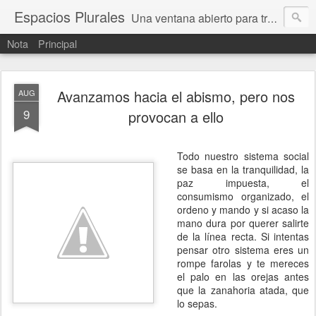
Espacios Plurales
Una ventana abierto para tratar problemas que nos afectan a todxs. Temas sociales, educación, cultura, economía, política, derechos, calidad de vida. Estamos gobernados, pero queremos una calidad mayor en la política.
Nota
Principal
Avanzamos hacia el abismo, pero nos
AUG
9
provocan a ello
Todo nuestro sistema social
se basa en la tranquilidad, la
paz impuesta, el
consumismo organizado, el
ordeno y mando y si acaso la
mano dura por querer salirte
de la línea recta. Si intentas
pensar otro sistema eres un
rompe farolas y te mereces
el palo en las orejas antes
que la zanahoria atada, que
lo sepas.