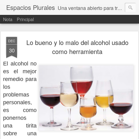
Espacios Plurales
Una ventana abierto para tratar problemas que nos afectan a todxs. Temas sociales, educación, cultura, economía, política, derechos, calidad de vida. Estamos gobernados, pero queremos una calidad mayor en la política.
Nota
Principal
Lo bueno y lo malo del alcohol usado
DEC
30
como herramienta
El alcohol no
es el mejor
remedio para
los
problemas
personales,
es como
ponernos
una tirita
sobre una