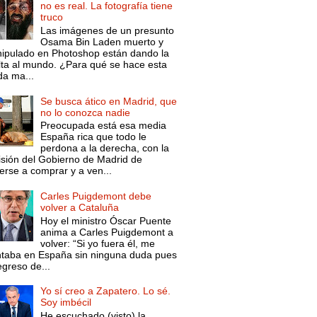
no es real. La fotografía tiene
truco
Las imágenes de un presunto
Osama Bin Laden muerto y
ipulado en Photoshop están dando la
lta al mundo. ¿Para qué se hace esta
da ma...
Se busca ático en Madrid, que
no lo conozca nadie
Preocupada está esa media
España rica que todo le
perdona a la derecha, con la
isión del Gobierno de Madrid de
erse a comprar y a ven...
Carles Puigdemont debe
volver a Cataluña
Hoy el ministro Óscar Puente
anima a Carles Puigdemont a
volver: “Si yo fuera él, me
ntaba en España sin ninguna duda pues
egreso de...
Yo sí creo a Zapatero. Lo sé.
Soy imbécil
He escuchado (visto) la