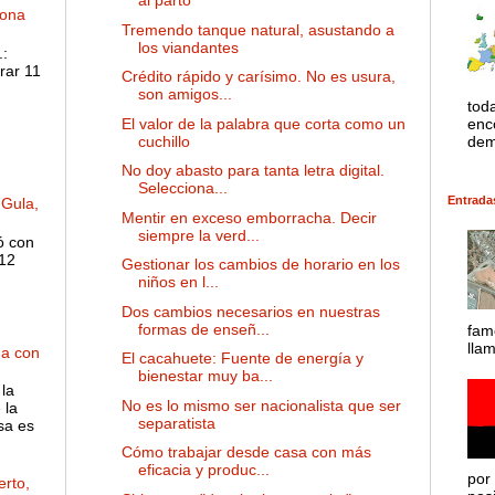
al parto
dona
Tremendo tanque natural, asustando a
los viandantes
:
rar 11
Crédito rápido y carísimo. No es usura,
son amigos...
tod
El valor de la palabra que corta como un
enco
cuchillo
dem
No doy abasto para tanta letra digital.
Selecciona...
Entrada
 Gula,
Mentir en exceso emborracha. Decir
siempre la verd...
ó con
 12
Gestionar los cambios de horario en los
niños en l...
Dos cambios necesarios en nuestras
formas de enseñ...
fam
lla
ha con
El cacahuete: Fuente de energía y
bienestar muy ba...
la
No es lo mismo ser nacionalista que ser
 la
separatista
sa es
Cómo trabajar desde casa con más
eficacia y produc...
por 
rto,