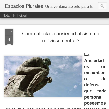
Espacios Plurales
Una ventana abierto para tratar problemas que nos afectan a todxs. Temas sociales, educación, cultura, economía, política, derechos, calidad de vida. Estamos gobernados, pero queremos una calidad mayor en la política.
Nota
Principal
Cómo afecta la ansiedad al sistema
SEP
4
nervioso central?
La
Ansiedad
es un
mecanism
o de
defensa
que toda
persona
poseemos