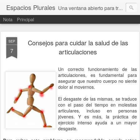
Espacios Plurales
Una ventana abierto para tratar problemas que nos afectan a todxs. Temas sociales, educación, cultura, economía, política, derechos, calidad de vida. Estamos gobernados, pero queremos una calidad mayor en la política.
Nota
Principal
Consejos para cuidar la salud de las
SEP
7
articulaciones
Un correcto funcionamiento de las
articulaciones, es fundamental para
asegurar que nuestro cuerpo no siente
dolor al movernos.
El desgaste de las mismas, se traduce
con el paso del tiempo en molestias
articulares, incluso en personas
jóvenes. Y es más, la práctica de
ejercicio intenso ayuda a un mayor
desgaste.