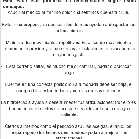
Para evitar este problema es recomendable seguir estos
consejos.
Acudir al médico al mínimo dolor o si sentimos que ésta cruje.
·
Evitar el sobrepeso, ya que los kilos de más ayudan a desgastar las
articulaciones.
Minimizar los movimientos repetitivos. Este tipo de movimientos
·
aumentan la presión y el roce en las articulaciones, provocando un
mayor desgaste.
Evita correr o saltar, es mucho mejor caminar, nadar o practicar
·
yoga.
Duerme en una correcta posición: La almohada debe ser baja, el
·
cuerpo debe estar de lado y con las rodillas dobladas.
La hidroterapia ayuda a desentumecer tus articulaciones: Por ello es
bueno ducharse antes de acostarse y al levantarse, con agua
caliente.
Ciertos alimentos como el pescado azul, las acelgas, el apio, los
·
espárragos o los lácteos desnatados ayudan a mejorar tus
articulaciones.