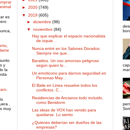
omprar
 animal
►
2020
(749)
▼
2019
(605)
gar es
pero
►
diciembre
(98)
des
▼
noviembre
(84)
nunca,
bord
Hay que explicar el espacio nacionalista
de izquie...
rto,
Nunca entré en los Salones Dorados.
 tiene
Siempre me que...
sunto
Baratitos. Un oso amoroso peligroso
o y
cap
según quien lo...
o la
mane
Un emoticono para darnos seguridad en
esta
Personas May...
El Baile en Linea resuelve todos los
aro.
conflictos. C...
Residencias de Ancianos todo incluido,
ís
como Benidorm
uera ,
per
es muy
Somo
Las ideas de VOX han venido para
quedarse. Lo siento
¿Quienes deberían ser dueños de las
empresas?