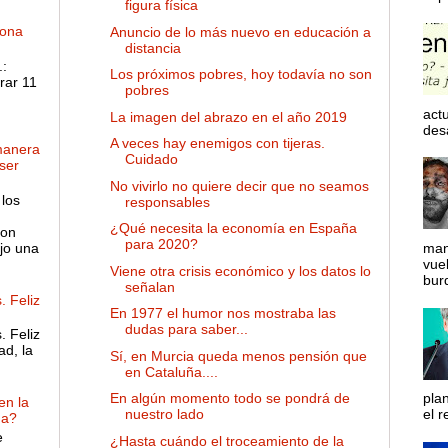
figura física
dona
Anuncio de lo más nuevo en educación a
distancia
:
Los próximos pobres, hoy todavía no son
rar 11
pobres
actu
La imagen del abrazo en el año 2019
desa
A veces hay enemigos con tijeras.
manera
Cuidado
ser
No vivirlo no quiere decir que no seamos
 los
responsables
¿Qué necesita la economía en España
son
para 2020?
ejo una
man
vue
Viene otra crisis económico y los datos lo
bur
señalan
. Feliz
En 1977 el humor nos mostraba las
dudas para saber...
. Feliz
ad, la
Sí, en Murcia queda menos pensión que
en Cataluña....
En algún momento todo se pondrá de
pla
en la
nuestro lado
el r
ña?
e
¿Hasta cuándo el troceamiento de la