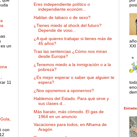
Eres independiente político o
euda
posib
independiente económ...
Hablan de tabaco o de sexo?
ra
¿Tienes miedo al shock del futuro?
ma
Depende de voso...
has
¿A qué quieres trabajar si tienes más de
s
año
45 años?
 es un
XXI 
Tras las sentencias ¿Cómo nos miran
desde Europa?
¿Tenemos miedo a la inmigración o a la
dona
pobreza?
:
¿Es mejor esperar o saber que alguien te
rar 11
tod
espera?
enco
¿Nos oponemos a oponernos?
dem
Hablemos del Estado. Para qué sirve y
sus clases d...
Entrada
Más barato, más cómodo. El gas de
1964 en un anuncio
 Gula,
Vacaciones para todos, en Alhama de
Aragón
ó con
 12