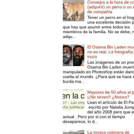
Consejos a la hora de c
(adquirir) un perro o un
de compañía
Tener un perro en el ho
una excelente decisión 
que hay que asumir entre todos los
miembros de la familia. No se debe, 
adqu...
El Osama Bin Laden mue
no es real. La fotografía
truco
Las imágenes de un pre
Osama Bin Laden muert
manipulado en Photoshop están dand
vuelta al mundo. ¿Para qué se hace 
burda ma...
Mayores de 50 años al p
¡¡No sirven!! ¿Noooo?
Lean el artículo de El Pa
escrito por Natalia Junq
del año 2008 pero que 
actual . Pero por si con el tiempo
desaparece, lo d...
La mosca cojonera de