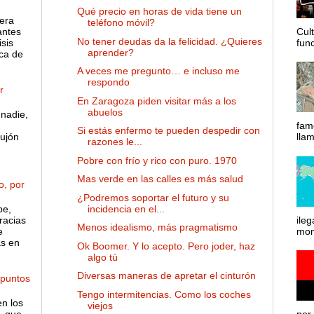
Qué precio en horas de vida tiene un
 era
teléfono móvil?
antes
Cul
No tener deudas da la felicidad. ¿Quieres
sis
func
aprender?
ca de
A veces me pregunto… e incluso me
respondo
r
En Zaragoza piden visitar más a los
abuelos
nadie,
fam
Si estás enfermo te pueden despedir con
ujón
lla
razones le...
Pobre con frío y rico con puro. 1970
Mas verde en las calles es más salud
o, por
¿Podremos soportar el futuro y su
pe,
incidencia en el...
racias
ileg
Menos idealismo, más pragmatismo
e
mom
as en
Ok Boomer. Y lo acepto. Pero joder, haz
algo tú
Diversas maneras de apretar el cinturón
 puntos
Tengo intermitencias. Como los coches
en los
viejos
, que
por 