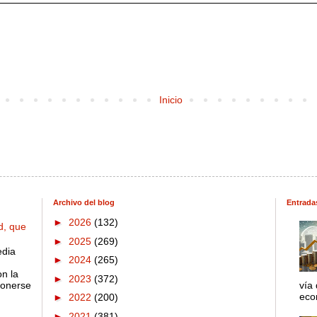
Inicio
Archivo del blog
Entrada
►
2026
(132)
d, que
►
2025
(269)
edia
►
2024
(265)
on la
►
2023
(372)
ponerse
vía
econ
►
2022
(200)
►
2021
(381)