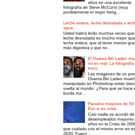
años en una excelente
fotografía de Steve McCurry (muy
posiblemente el mejor fotóg...
Leche entera, lecha desnatada o lec
agua
Usted habrá leído muchas veces que 
leche desnatada es mucho mejor que
leche entera, que al tener menos gra
más digestiva y que no...
El Osama Bin Laden mue
no es real. La fotografía
truco
Las imágenes de un pre
Osama Bin Laden muert
manipulado en Photoshop están dand
vuelta al mundo. ¿Para qué se hace 
burda ma...
Parados mayores de 50 
Eso sí es crisis
Casi nadie se acordó de
desempleados mayores 
años en la Crisis de 200
que cuidado con el mismo error en e
2020. Fuero...