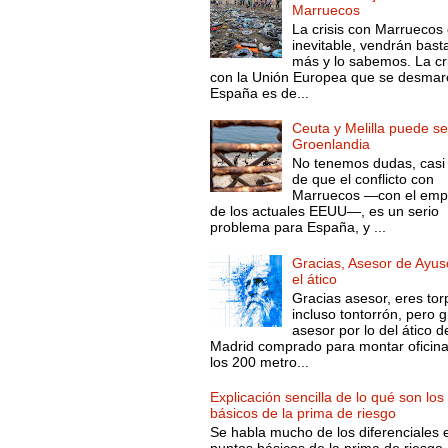
Marruecos
La crisis con Marruecos
inevitable, vendrán bast
más y lo sabemos. La cri
con la Unión Europea que se desmar
España es de...
Ceuta y Melilla puede se
Groenlandia
No tenemos dudas, casi 
de que el conflicto con
Marruecos —con el emp
de los actuales EEUU—, es un serio
problema para España, y ...
Gracias, Asesor de Ayus
el ático
Gracias asesor, eres tor
incluso tontorrón, pero g
asesor por lo del ático d
Madrid comprado para montar oficin
los 200 metro...
Explicación sencilla de lo qué son los
básicos de la prima de riesgo
Se habla mucho de los diferenciales 
puntos básicos de la prima de riesgo 