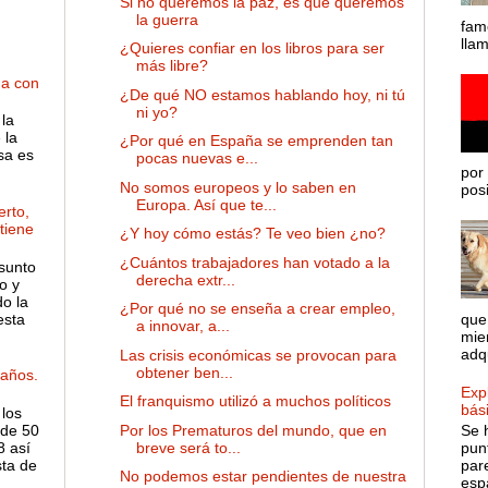
Si no queremos la paz, es que queremos
la guerra
fam
lla
¿Quieres confiar en los libros para ser
más libre?
ha con
¿De qué NO estamos hablando hoy, ni tú
ni yo?
la
 la
¿Por qué en España se emprenden tan
sa es
pocas nuevas e...
por 
No somos europeos y lo saben en
posib
Europa. Así que te...
rto,
 tiene
¿Y hoy cómo estás? Te veo bien ¿no?
¿Cuántos trabajadores han votado a la
sunto
derecha extr...
o y
o la
¿Por qué no se enseña a crear empleo,
esta
que
a innovar, a...
mie
adqu
Las crisis económicas se provocan para
obtener ben...
años.
Expl
El franquismo utilizó a muchos políticos
bás
 los
Por los Prematuros del mundo, que en
de 50
Se 
breve será to...
8 así
pun
sta de
par
No podemos estar pendientes de nuestra
espa