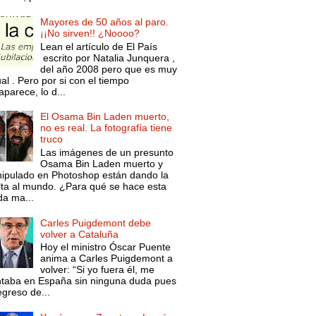
Mayores de 50 años al paro.
¡¡No sirven!! ¿Noooo?
Lean el artículo de El País
escrito por Natalia Junquera ,
del año 2008 pero que es muy
al . Pero por si con el tiempo
parece, lo d...
El Osama Bin Laden muerto,
no es real. La fotografía tiene
truco
Las imágenes de un presunto
Osama Bin Laden muerto y
ipulado en Photoshop están dando la
lta al mundo. ¿Para qué se hace esta
da ma...
Carles Puigdemont debe
volver a Cataluña
Hoy el ministro Óscar Puente
anima a Carles Puigdemont a
volver: “Si yo fuera él, me
ntaba en España sin ninguna duda pues
egreso de...