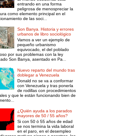
entrando en una forma
peligrosa de menospreciar la
tura como elemento principal en el
ionamiento de las soci...
Son Banya. Historia y errores
urbanos de libro sociológico
Vamos a ver un ejemplo de
pequeño urbanismo
equivocado, el del poblado
oso por sus problemas con la ley
mado Son Banya, asentado en Pa...
Nuevo reparto del mundo tras
doblegar a Venezuela
Donald no se va a conformar
con Venezuela y tras ponerla
de rodillas con procedimientos
ales y que le están funcionando bien de
ento...
¿Quién ayuda a los parados
mayores de 50 / 55 años?
Si con 50 ó 55 años de edad
se nos termina la vida laboral
en el paro, en el desempleo
diversos motivos ajenos a nosotros, las