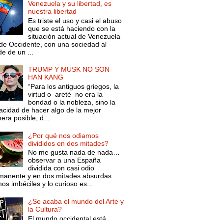
Venezuela y su libertad, es
nuestra libertad
Es triste el uso y casi el abuso
que se está haciendo con la
situación actual de Venezuela
de Occidente, con una sociedad al
e de un ...
TRUMP Y MUSK NO SON
HAN KANG
“Para los antiguos griegos, la
virtud o areté no era la
bondad o la nobleza, sino la
acidad de hacer algo de la mejor
ra posible, d...
¿Por qué nos odiamos
divididos en dos mitades?
No me gusta nada de nada…
observar a una España
dividida con casi odio
manente y en dos mitades absurdas.
s imbéciles y lo curioso es...
¿Se acaba el mundo del Arte y
la Cultura?
El mundo occidental está