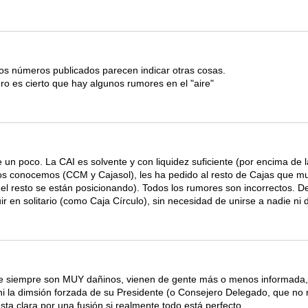
os números publicados parecen indicar otras cosas.
o es cierto que hay algunos rumores en el "aire"
 un poco. La CAI es solvente y con liquidez suficiente (por encima de 
s conocemos (CCM y Cajasol), les ha pedido al resto de Cajas que mu
l resto se están posicionando). Todos los rumores son incorrectos. De
ir en solitario (como Caja Círculo), sin necesidad de unirse a nadie ni
ue siempre son MUY dañinos, vienen de gente más o menos informada,
ni la dimsión forzada de su Presidente (o Consejero Delegado, que no 
esta clara por una fusión si realmente todo está perfecto.