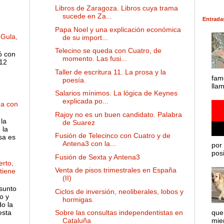
Libros de Zaragoza. Libros cuya trama
sucede en Za...
Entrada
Papa Noel y una explicación económica
 Gula,
de su import...
Telecino se queda con Cuatro, de
ó con
momento. Las fusi...
 12
Taller de escritura 11. La prosa y la
fam
poesía.
lla
Salarios mínimos. La lógica de Keynes
explicada po...
ha con
Rajoy no es un buen candidato. Palabra
la
de Suarez
 la
Fusión de Telecinco con Cuatro y de
sa es
Antena3 con la...
por 
posib
Fusión de Sexta y Antena3
rto,
Venta de pisos trimestrales en España
 tiene
(II)
sunto
Ciclos de inversión, neoliberales, lobos y
o y
hormigas.
o la
esta
que
Sobre las consultas independentistas en
mie
Cataluña