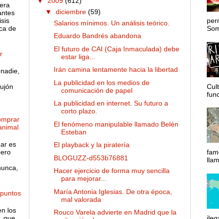
▼
2009
(612)
 era
▼
diciembre
(59)
antes
sis
per
Salarios mínimos. Un análisis teórico.
ca de
Somo
Eduardo Bandrés abandona
El futuro de CAI (Caja Inmaculada) debe
r
estar liga...
Irán camina lentamente hacia la libertad
nadie,
La publicidad en los medios de
ujón
Cul
comunicación de papel
func
La publicidad en internet. Su futuro a
corto plazo.
omprar
El fenómeno manipulable llamado Belén
 animal
Esteban
gar es
El playback y la piratería
pero
fam
BLOGUZZ-d553b76881
lla
nunca,
Hacer ejercicio de forma muy sencilla
para mejorar...
María Antonia Iglesias. De otra época,
 puntos
mal valorada
en los
Rouco Varela advierte en Madrid que la
, que
ileg