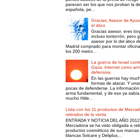
parecen ser los que nos joroban la d
española, pe...
Gracias, Asesor de Ayus
el ático
Gracias asesor, eres tor
incluso tontorrón, pero g
asesor por lo del ático d
Madrid comprado para montar oficin
los 200 metro...
La guerra de Israel cont
Gaza. Internet como ar
defensiva.
En las guerras hay muc
formas de atacar. Y una
pocas de defenderse. La información
arma fundamental, y de eso ya sabía
mucho Hitle...
Lista con los 11 productos de Merca
retirados de la venta
ENTRADA Y NOTICIA DEL AÑO 2012.
Mercadona se ha visto obligada a reti
productos cosméticos de sus marcas
blancas Solcare y Deliplus,...