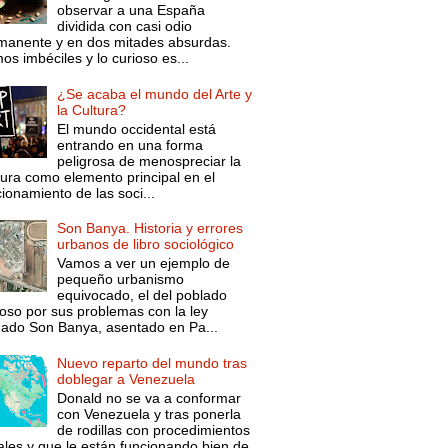
observar a una España
dividida con casi odio
manente y en dos mitades absurdas.
s imbéciles y lo curioso es...
¿Se acaba el mundo del Arte y
la Cultura?
El mundo occidental está
entrando en una forma
peligrosa de menospreciar la
tura como elemento principal en el
ionamiento de las soci...
Son Banya. Historia y errores
urbanos de libro sociológico
Vamos a ver un ejemplo de
pequeño urbanismo
equivocado, el del poblado
oso por sus problemas con la ley
mado Son Banya, asentado en Pa...
Nuevo reparto del mundo tras
doblegar a Venezuela
Donald no se va a conformar
con Venezuela y tras ponerla
de rodillas con procedimientos
ales y que le están funcionando bien de