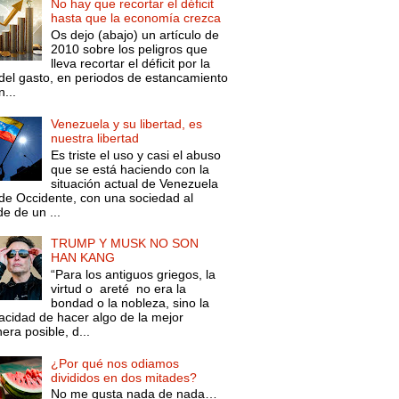
No hay que recortar el déficit
hasta que la economía crezca
Os dejo (abajo) un artículo de
2010 sobre los peligros que
lleva recortar el déficit por la
 del gasto, en periodos de estancamiento
...
Venezuela y su libertad, es
nuestra libertad
Es triste el uso y casi el abuso
que se está haciendo con la
situación actual de Venezuela
de Occidente, con una sociedad al
e de un ...
TRUMP Y MUSK NO SON
HAN KANG
“Para los antiguos griegos, la
virtud o areté no era la
bondad o la nobleza, sino la
acidad de hacer algo de la mejor
ra posible, d...
¿Por qué nos odiamos
divididos en dos mitades?
No me gusta nada de nada…