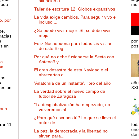
situación d...
euda
mom
Taller de escritura 12. Globos expansivos
La vida exige cambios. Para seguir vivo e
o, por
incluso ...
¿Se puede vivir mejor. Sí, se debe vivir
pe,
mejor
racias
e
por 
Feliz Nochebuena para todas las visitas
as en
posib
de este Blog
Por qué no debe fusionarse la Sexta con
Antena3 y ...
ra
ma
El gran desastre de esta Navidad o el
abrecartas d...
has
s
año
'Anatomía de un instante', libro del año
 es un
XXI 
La verdad sobre el nuevo campo de
fútbol de Zaragoza
"La desglobalización ha empezado, no
dona
volveremos al...
¿Para qué escribes tú? Lo que se lleva el
:
autor de...
rar 11
tod
enco
La paz, la democracia y la libertad no
dem
sirven para...