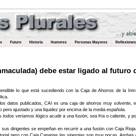
as
Futuro
Historia
Humores
Personas Mayores
Reflexiones
Inmaculada) debe estar ligado al futuro
ndible lo que está sucediendo con la Caja de Ahorros de la Inma
lica.
 los datos publicados, CAI es una caja de ahorros muy solvente, e
pero ajustado y una liquidez por encima de la media española.
 todos veríamos ilógico acudir a una fusión, sea fría o caliente, y
 sus dirigentes se empeñan en recurrir a una fusión con Caja Rioja
ritorial pero con Caja Canarias las sinergias son muy pocas. Ambas