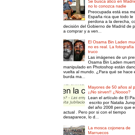
Se busca ático en Madri
no lo conozca nadie
Preocupada está esa m
España rica que todo le
perdona a la derecha, c
decisión del Gobierno de Madrid de 
a comprar y a ven...
El Osama Bin Laden mue
no es real. La fotografía
truco
Las imágenes de un pre
Osama Bin Laden muert
manipulado en Photoshop están dand
vuelta al mundo. ¿Para qué se hace 
burda ma...
Mayores de 50 años al p
¡¡No sirven!! ¿Noooo?
Lean el artículo de El Pa
escrito por Natalia Junq
del año 2008 pero que 
actual . Pero por si con el tiempo
desaparece, lo d...
La mosca cojonera de
Marruecos