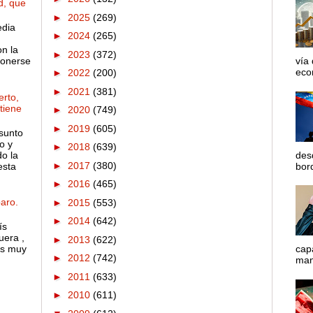
d, que
►
2025
(269)
edia
►
2024
(265)
on la
►
2023
(372)
ponerse
vía
econ
►
2022
(200)
►
2021
(381)
rto,
 tiene
►
2020
(749)
►
2019
(605)
sunto
o y
►
2018
(639)
o la
des
►
2017
(380)
esta
bord
►
2016
(465)
aro.
►
2015
(553)
►
2014
(642)
ís
uera ,
►
2013
(622)
es muy
cap
►
2012
(742)
mane
►
2011
(633)
►
2010
(611)