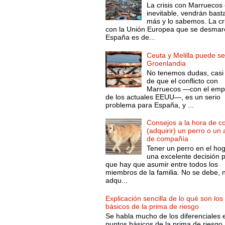
La crisis con Marruecos
inevitable, vendrán bast
más y lo sabemos. La cri
con la Unión Europea que se desmar
España es de...
Ceuta y Melilla puede se
Groenlandia
No tenemos dudas, casi 
de que el conflicto con
Marruecos —con el emp
de los actuales EEUU—, es un serio
problema para España, y ...
Consejos a la hora de c
(adquirir) un perro o un
de compañía
Tener un perro en el ho
una excelente decisión 
que hay que asumir entre todos los
miembros de la familia. No se debe, 
adqu...
Explicación sencilla de lo qué son los
básicos de la prima de riesgo
Se habla mucho de los diferenciales 
puntos básicos de la prima de riesgo 