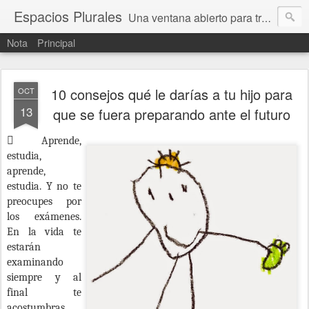
Espacios Plurales
Una ventana abierto para tratar problemas que nos afectan a todxs. Temas sociales, educación, cultura, economía, política, derechos, calidad de vida. Estamos gobernados, pero queremos una calidad mayor en la política.
Nota
Principal
10 consejos qué le darías a tu hijo para
OCT
13
que se fuera preparando ante el futuro

Aprende,
estudia,
aprende,
estudia. Y no te
preocupes por
los exámenes.
En la vida te
estarán
examinando
siempre y al
final te
acostumbras.