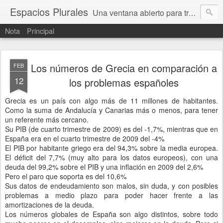
Espacios Plurales
Una ventana abierto para tratar problemas que nos afectan a todxs. Temas sociales, educación, cultura, economía, política, derechos, calidad de vida. Estamos gobernados, pero queremos una calidad mayor en la política.
Nota
Principal
Los números de Grecia en comparación a
FEB
12
los problemas españoles
Grecia es un país con algo más de 11 millones de habitantes.
Como la suma de Andalucía y Canarias más o menos, para tener
un referente más cercano.
Su PIB (de cuarto trimestre de 2009) es del -1,7%, mientras que en
España era en el cuarto trimestre de 2009 del -4%
El PIB por habitante griego era del 94,3% sobre la media europea.
El déficit del 7,7% (muy alto para los datos europeos), con una
deuda del 99,2% sobre el PIB y una inflación en 2009 del 2,6%
Pero el paro que soporta es del 10,6%
Sus datos de endeudamiento son malos, sin duda, y con posibles
problemas a medio plazo para poder hacer frente a las
amortizaciones de la deuda.
Los números globales de España son algo distintos, sobre todo