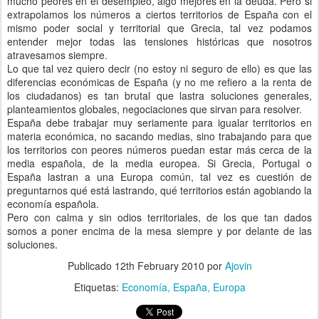
mucho peores en el desempleo, algo mejores en la deuda. Pero si
extrapolamos los números a ciertos territorios de España con el
mismo poder social y territorial que Grecia, tal vez podamos
entender mejor todas las tensiones históricas que nosotros
atravesamos siempre.
Lo que tal vez quiero decir (no estoy ni seguro de ello) es que las
diferencias económicas de España (y no me refiero a la renta de
los ciudadanos) es tan brutal que lastra soluciones generales,
planteamientos globales, negociaciones que sirvan para resolver.
España debe trabajar muy seriamente para igualar territorios en
materia económica, no sacando medias, sino trabajando para que
los territorios con peores números puedan estar más cerca de la
media española, de la media europea. Si Grecia, Portugal o
España lastran a una Europa común, tal vez es cuestión de
preguntarnos qué está lastrando, qué territorios están agobiando la
economía española.
Pero con calma y sin odios territoriales, de los que tan dados
somos a poner encima de la mesa siempre y por delante de las
soluciones.
Publicado
12th February 2010
por
Ajovin
Etiquetas:
Economía
España
Europa