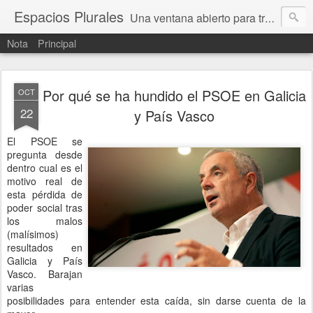
Espacios Plurales
Una ventana abierto para tratar problemas que nos afectan a todxs. Temas sociales, educación, cultura, economía, política, derechos, calidad de vida. Estamos gobernados, pero queremos una calidad mayor en la política.
Nota
Principal
Por qué se ha hundido el PSOE en Galicia
OCT
22
y País Vasco
El PSOE se
pregunta desde
dentro cual es el
motivo real de
esta pérdida de
poder social tras
los malos
(malísimos)
resultados en
Galicia y País
Vasco. Barajan
varias
posibilidades para entender esta caída, sin darse cuenta de la