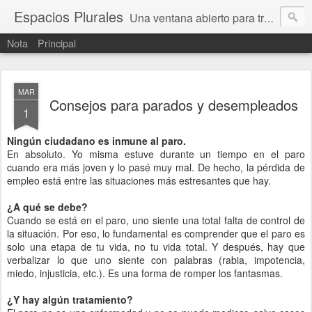
Espacios Plurales
Una ventana abierto para tratar problemas que nos afectan a todxs. Temas sociales, educación, cultura, economía, política, derechos, calidad de vida. Estamos gobernados, pero queremos una calidad mayor en la política.
Nota
Principal
MAR
Consejos para parados y desempleados
1
Ningún ciudadano es inmune al paro.
En absoluto. Yo misma estuve durante un tiempo en el paro
cuando era más joven y lo pasé muy mal. De hecho, la pérdida de
empleo está entre las situaciones más estresantes que hay.
¿A qué se debe?
Cuando se está en el paro, uno siente una total falta de control de
la situación. Por eso, lo fundamental es comprender que el paro es
solo una etapa de tu vida, no tu vida total. Y después, hay que
verbalizar lo que uno siente con palabras (rabia, impotencia,
miedo, injusticia, etc.). Es una forma de romper los fantasmas.
¿Y hay algún tratamiento?