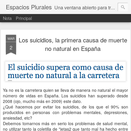
Espacios Plurales
Una ventana abierto para tratar problemas que nos afectan a todxs. Temas sociales, educación, cultura, economía, política, derechos, calidad de vida. Estamos gobernados, pero queremos una calidad mayor en la política.
Nota
Principal
Los suicidios, la primera causa de muerte
MAR
2
no natural en España
Ya no es la carretera quien se lleva de manera no natural el mayor
número de vidas en España. Los suicidios han superado desde
2008 (ojo, mucho más en 2009) este dato.
¿Qué hacemos por evitar los suicidios, de los que el 90% son
producidos en personas con problemas mentales, depresiones,
ansiesdad, etc?
Debemos tomarnos más en serio los problemas de salud mental,
no utilizar tanto la coletilla de "jetas2 que tanto mal ha hecho entre